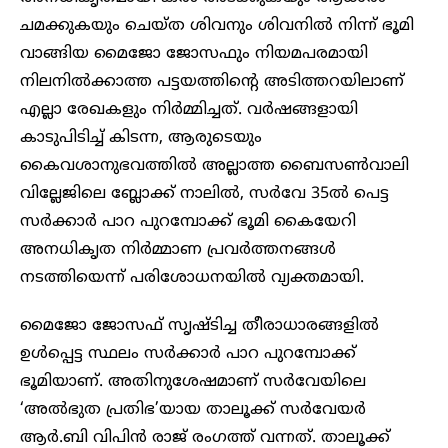
ചമക്കുകയും ചെയ്ത ശിവനും ശിവനിൽ നിന്ന് ഭൂമി
വാങ്ങിയ മൈജോ ജോസഫും നിയമപരമായി
നിലനിൽക്കാത്ത പട്ടയത്തിന്റെ അടിത്തറയിലാണ്
എല്ലാ രേഖകളും നിർമ്മിച്ചത്. വർഷങ്ങളായി
കാടുപിടിച്ച് കിടന്ന, ആരുടെയും
കൈവശാനുഭവത്തിൽ അല്ലാത്ത ബൈസൺവാലി
വില്ലേജിലെ ബ്ലോക്ക് നാലിൽ, സർവേ 35ൽ പെട്ട
സർക്കാർ പാറ പുറമ്പോക്ക് ഭൂമി കൈയേറി
അനധികൃത നിർമ്മാണ പ്രവർത്തനങ്ങൾ
നടത്തിയെന്ന് പരിശോധനയിൽ വ്യക്തമായി.
മൈജോ ജോസഫ് സൃഷ്ടിച്ച തീരാധാരങ്ങളിൽ
ഉൾപ്പെട്ട സ്ഥലം സർക്കാർ പാറ പുറമ്പോക്ക്
ഭൂമിയാണ്. അതിനുശേഷമാണ് സർവേയിലെ
‘അൽഭുത പ്രതിഭ’യായ താലൂക്ക് സർവേയർ
ആർ.ബി വിപിൻ രാജ് രംഗത്ത് വന്നത്. താലൂക്ക്