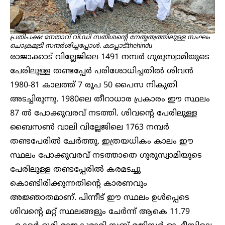
പ്രതിപക്ഷ നേതാവ് വി.ഡി സതീശന്റെ നേതൃത്വത്തിലുള്ള സംഘം
ചൊക്രമുടി സന്ദർശിച്ചപ്പോൾ. കടപ്പാട്:thehindu
രാജാക്കാട് വില്ലേജിലെ 1491 നമ്പർ ഗുരുസ്വാമിയുടെ
പേരിലുള്ള തണ്ടപ്പേർ പരിശോധിച്ചതിൽ ശിവൻ
1980-81 കാലത്ത് 7 രൂപ 50 പൈസ നികുതി
അടച്ചിരുന്നു. 1980ലെ തീറാധാര പ്രകാരം ഈ സ്ഥലം
87 ൽ പോക്കുവരവ് നടത്തി. ശിവന്റെ പേരിലുള്ള
ബൈസൺ വാലി വില്ലേജിലെ 1763 നമ്പർ
തണ്ടപേരിൽ ചേർത്തു. ഇത്രയധികം കാലം ഈ
സ്ഥലം പോക്കുവരവ് നടത്താതെ ഗുരുസ്വാമിയുടെ
പേരിലുള്ള തണ്ടപ്പേരിൽ കരമടച്ചു
കൊണ്ടിരിക്കുന്നതിന്റെ കാരണവും
അജ്ഞാതമാണ്. പിന്നീട് ഈ സ്ഥലം ഉൾപ്പെടെ
ശിവന്റെ മറ്റ് സ്ഥലങ്ങളും ചേർന്ന് ആകെ 11.79