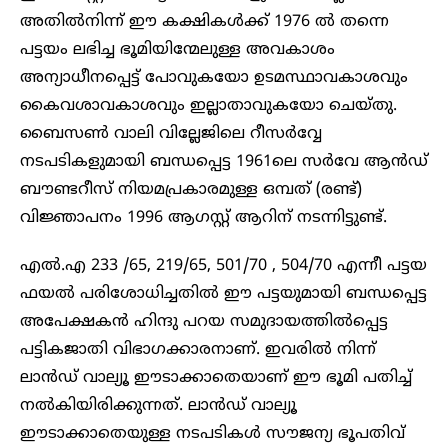
അതിൽനിന്ന് ഈ കക്ഷികൾക്ക് 1976 ൽ തന്നെ
പട്ടയം ലഭിച്ച ഭൂമിയിന്മേലുള്ള അവകാശം
അന്യാധീനപ്പെട്ട് പോവുകയോ ഉടമസ്ഥാവകാശവും
കൈവശാവകാശവും ഇല്ലാതാവുകയോ ചെയ്തു.
ബൈസൺ വാലി വില്ലേജിലെ റീസർവ്വേ
നടപടികളുമായി ബന്ധപ്പെട്ട 1961ലെ സർവേ ആൻഡ്
ബൗണ്ടറീസ് നിയമപ്രകാരമുള്ള ഒമ്പത് (രണ്ട്)
വിജ്ഞാപനം 1996 ആഗസ്റ്റ് ആറിന് നടന്നിട്ടുണ്ട്.
എൽ.എ 233 /65, 219/65, 501/70 , 504/70 എന്നീ പട്ടയ
ഫയൽ പരിശോധിച്ചതിൽ ഈ പട്ടയുമായി ബന്ധപ്പെട്ട
അപേക്ഷകൻ ഹിന്ദു പറയ സമുദായത്തിൽപ്പെട്ട
പട്ടികജാതി വിഭാഗക്കാരനാണ്. ഇവരിൽ നിന്ന്
ലാൻഡ് വാല്യൂ ഈടാക്കാതെയാണ് ഈ ഭൂമി പതിച്ച്
നൽകിയിരിക്കുന്നത്. ലാൻഡ് വാല്യൂ
ഈടാക്കാതെയുള്ള നടപടികൾ സൗജന്യ ഭൂപതിവ്