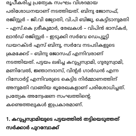
രൂപീകരിച്ച പ്രത്യേക സംഘം വിശദമായ
പരിശോധനയാണ് നടത്തിയത്. ബിനു ജോസഫ്,
രജിസ്റ്റർ – ജി.വി ജ്യോതി, വി.പി ബിജു, കെട്ടിടാനുമതി
– എസ്.കെ ശ്രീകുമാർ, രേഖകൾ – വിപിൻ ഭാസ്കർ,
ലാൻഡ് രജിസ്റ്റർ – ഇടുക്കി സർവേ ഡെപ്യൂട്ടി
ഡയറക്ടർ എസ് ബിനു, സർവേ നടപടികളുടെ
ക്രമക്കേട് – ബിനു ജോസഫ് എന്നിവരാണ്
നടത്തിയത്. പട്ടയം ലഭിച്ച കറുപ്പസ്വാമി, ഗുരുസ്വാമി,
മണിവേൽ, ജ്ഞാനദാസ്, വിന്റർ ഗാർഡൻ എന്ന
റിസോർട്ട് എന്നിവരുടെ കെട്ടിട നിർമ്മാണത്തിന്
അനുമതി വാങ്ങിയ ഭൂരേഖകളാണ് പരിശോധിച്ചത്.
പ്രത്യേക അന്വേഷണ സംഘത്തിന്റെ
കണ്ടെത്തലുകൾ ഇപ്രകാരമാണ്.
1. കറുപ്പസ്വാമിയുടെ പട്ടയത്തിൽ തട്ടിയെടുത്തത്
സർക്കാർ പുറമ്പോക്ക്