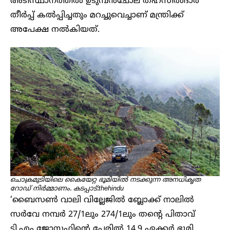
അടിസ്ഥാനത്തിൽ ഉടുമ്പൻചോല തഹസീൽദാർ
തീർപ്പ് കൽപ്പിച്ചതും മറച്ചുവെച്ചാണ് മന്ത്രിക്ക്
അപേക്ഷ നൽകിയത്.
ചൊക്രമുടിയിലെ കൈയേറ്റ ഭൂമിയിൽ നടക്കുന്ന അനധികൃത
റോഡ് നിർമ്മാണം. കടപ്പാട്:thehindu
‘ബൈസൺ വാലി വില്ലേജിൽ ബ്ലോക്ക് നാലിൽ
സർവേ നമ്പർ 27/1ലും 274/1ലും തന്റെ പിതാവ്
ടി.എം ജോസഫിന്റെ പേരിൽ 14.9 ഏക്കർ ഭൂമി