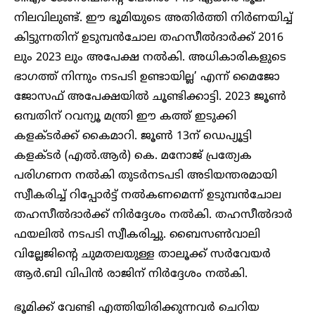
നിലവിലുണ്ട്. ഈ ഭൂമിയുടെ അതിർത്തി നിർണയിച്ച്
കിട്ടുന്നതിന് ഉടുമ്പൻചോല തഹസീൽദാർക്ക് 2016
ലും 2023 ലും അപേക്ഷ നൽകി. അധികാരികളുടെ
ഭാഗത്ത് നിന്നും നടപടി ഉണ്ടായില്ല’ എന്ന് മൈജോ
ജോസഫ് അപേക്ഷയിൽ ചൂണ്ടിക്കാട്ടി. 2023 ജൂൺ
ഒമ്പതിന് റവന്യൂ മന്ത്രി ഈ കത്ത് ഇടുക്കി
കളക്ടർക്ക് കൈമാറി. ജൂൺ 13ന് ഡെപ്യൂട്ടി
കളക്ടർ (എൽ.ആർ) കെ. മനോജ് പ്രത്യേക
പരിഗണന നൽകി തുടർനടപടി അടിയന്തരമായി
സ്വീകരിച്ച് റിപ്പോർട്ട് നൽകണമെന്ന് ഉടുമ്പൻചോല
തഹസീൽദാർക്ക് നിർദ്ദേശം നൽകി. തഹസീൽദാർ
ഫയലിൽ നടപടി സ്വീകരിച്ചു. ബൈസൺവാലി
വില്ലേജിന്റെ ചുമതലയുള്ള താലൂക്ക് സർവേയർ
ആർ.ബി വിപിൻ രാജിന് നിർദ്ദേശം നൽകി.
ഭൂമിക്ക് വേണ്ടി എത്തിയിരിക്കുന്നവർ ചെറിയ