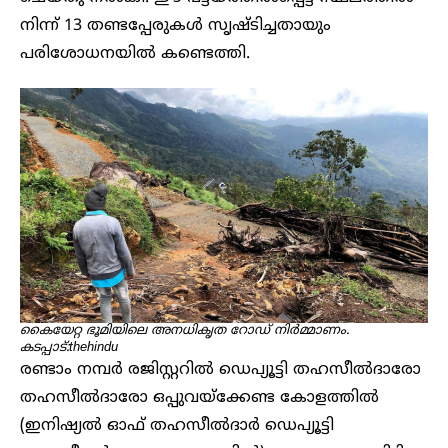
നിന്ന് 13 തണ്ടപ്പേരുകൾ സൃഷ്ടിച്ചതായും
പരിശോധനയിൽ കണ്ടെത്തി.
കൈയേറ്റ ഭൂമിയിലെ അനധികൃത റോഡ് നിർമ്മാണം.
കടപ്പാട്:thehindu
രണ്ടാം നമ്പർ രജിസ്റ്ററിൽ ഡെപ്യൂട്ടി തഹസീൽദാരോ
തഹസീൽദാരോ ഒപ്പുവയ്ക്കേണ്ട കോളത്തിൽ
(ഇനിഷ്യൽ ഓഫ് തഹസീൽദാർ ഡെപ്യൂട്ടി