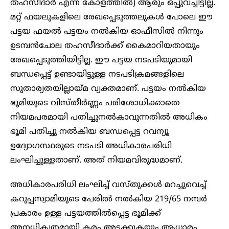
തഹസീദാർ എന്ന കോളത്തിൽ) ആരും ഒപ്പുവച്ചിട്ടില്ല.
മറ്റ് ഫയലുകളിലെ രേഖപ്പെടുത്തലുകൾ പോലെ ഈ
പട്ടയ ഫയൽ പട്ടയം നൽകിയ ഓഫീസിൽ നിന്നും
ഉടമ്പൻചോല തഹസീദാർക്ക് കൈമാറിയതായും
രേഖപ്പെടുത്തിയിട്ടില്ല. ഈ പട്ടയ നടപടിയുമായി
ബന്ധപ്പെട്ട് ഉണ്ടായിട്ടുള്ള നടപടിക്രമങ്ങളിലെ
സുതാര്യതയില്ലായ്മ വ്യക്തമാണ്. പട്ടയം നൽകിയ
ഭൂമിയുടെ വിസ്തീർണ്ണം പരിശോധിക്കാതെ
നിയമപരമായി പതിച്ചുനൽകാവുന്നതിൽ അധികം
ഭൂമി പതിച്ചു നൽകിയ ബന്ധപ്പെട്ട റവന്യൂ
ഉദ്യോഗസ്ഥരുടെ നടപടി അധികാരപരിധി
ലംഘിച്ചുള്ളതാണ്. അത് നിയമവിരുദ്ധമാണ്.
അധികാരപരിധി ലംഘിച്ച് വസ്തുക്കൾ മറച്ചുവെച്ച്
കറുപ്പസ്വാമിയുടെ പേരിൽ നൽകിയ 219/65 നമ്പർ
പ്രകാരം ഉള്ള പട്ടയത്തിൽപ്പെട്ട ഭൂമിക്ക്
അനധികൃതമായി കരം അടക്കുകയും ആധാരം