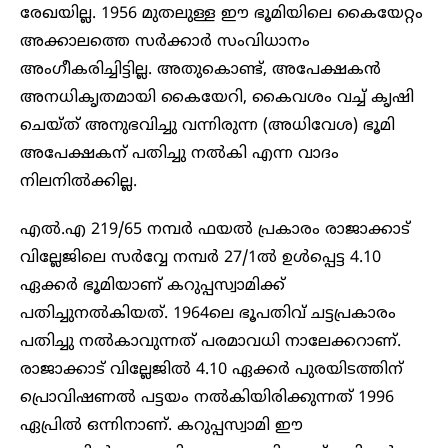
രേഖയില്ല. 1956 മുതലുള്ള ഈ ഭൂമിയിലെ കൈയേറ്റം
അക്കാലത്തെ സർക്കാർ സംവിധാനം
അംഗീകരിച്ചിട്ടില്ല. അതുകൊണ്ട്, അപേക്ഷകൻ
അനധികൃതമായി കൈയേറി, കൈവശം വച്ച് കൃഷി
ചെയ്ത് അനുഭവിച്ചു വന്നിരുന്ന (അധിവേശ) ഭൂമി
അപേക്ഷകന് പതിച്ചു നൽകി എന്ന വാദം
നിലനിൽക്കില്ല.
എൽ.എ 219/65 നമ്പർ ഫയൽ പ്രകാരം രാജാക്കാട്
വില്ലേജിലെ സർവ്വേ നമ്പർ 27/1ൽ ഉൾപ്പെട്ട 4.10
ഏക്കർ ഭൂമിയാണ് കറുപ്പസ്വാമിക്ക്
പതിച്ചുനൽകിയത്. 1964ലെ ഭൂപതിവ് ചട്ടപ്രകാരം
പതിച്ചു നൽകാവുന്നത് പരമാവധി നാലേക്കറാണ്.
രാജാക്കാട് വില്ലേജിൽ 4.10 ഏക്കർ പുരയിടത്തിന്
പ്രൊവിഷണൽ പട്ടയം നൽകിയിരിക്കുന്നത് 1996
ഏപ്രിൽ ഒന്നിനാണ്. കറുപ്പസ്വാമി ഈ