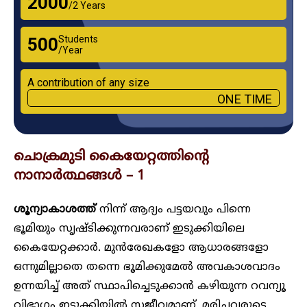
₹2000
/2 Years
Students
₹500
/Year
A contribution of any size
ONE TIME
ചൊക്രമുടി കൈയേറ്റത്തിന്റെ
നാനാർത്ഥങ്ങൾ – 1
ശൂന്യാകാശത്ത്
നിന്ന് ആദ്യം പട്ടയവും പിന്നെ
ഭൂമിയും സൃഷ്ടിക്കുന്നവരാണ് ഇടുക്കിയിലെ
കൈയേറ്റക്കാർ. മുൻരേഖകളോ ആധാരങ്ങളോ
ഒന്നുമില്ലാതെ തന്നെ ഭൂമിക്കുമേൽ അവകാശവാദം
ഉന്നയിച്ച് അത് സ്ഥാപിച്ചെടുക്കാൻ കഴിയുന്ന റവന്യൂ
വിഭാഗം ഇടുക്കിയിൽ സജീവമാണ്. മരിച്ചവരുടെ