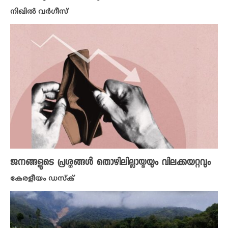
നിഖില്‍ വര്‍ഗീസ്‌
ജനങ്ങളുടെ പ്രശ്നങ്ങൾ തൊഴിലില്ലായ്മയും വിലക്കയറ്റവും
കേരളീയം ഡസ്ക്