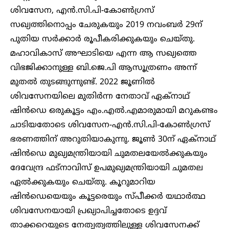
ശിവസേന, എൻ.സി.പി-കോൺ​ഗ്രസ്
സഖ്യത്തിനൊപ്പം ചേരുകയും 2019 നവംബർ 29ന്
പുതിയ സർക്കാർ രൂപീകരിക്കുകയും ചെയ്തു.
മഹാവികാസ് അഘാടിയെ എന്ന ആ സഖ്യത്തെ
വിഭജിക്കാനുള്ള ബി.ജെ.പി ആസൂത്രണം അന്ന്
മുതൽ തുടങ്ങുന്നുണ്ട്. 2022 ജൂണിൽ
ശിവസേനയിലെ മുതിർന്ന നേതാവ് ഏക്നാഥ്
ഷിൻഡെ ഒരുകൂട്ടം എം.എൽ.എമാരുമായി മറുകണ്ടം
ചാടിയതോടെ ശിവസേന-എൻ.സി.പി-കോൺ​ഗ്രസ്
ഭരണത്തിന് അറുതിയാകുന്നു. ജൂൺ 30ന് ഏക്നാഥ്
ഷിൻഡെ മുഖ്യമന്ത്രിയായി ചുമതലയേൽക്കുകയും
ദേവേന്ദ്ര ഫട്നാവിസ് ഉപമുഖ്യമന്ത്രിയായി ചുമതല
ഏൽക്കുകയും ചെയ്തു. കൂറുമാറിയ
ഷിൻഡെയെയും കൂട്ടരെയും സ്പീക്കർ യഥാർത്ഥ
ശിവസേനയായി പ്രഖ്യാപിച്ചതോടെ ഉദ്ദവ്
താക്കറെയുടെ നേതൃത്വത്തിലുള്ള ശിവസേനക്ക്