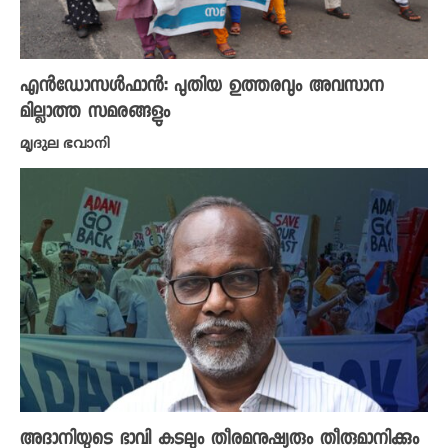
എൻഡോസൾഫാൻ: പുതിയ ഉത്തരവും അവസാന
മില്ലാത്ത സമരങ്ങളും
മൃദുല ഭവാനി
അദാനിയുടെ ഭാവി കടലും തീരമനുഷ്യരും തീരുമാനിക്കും