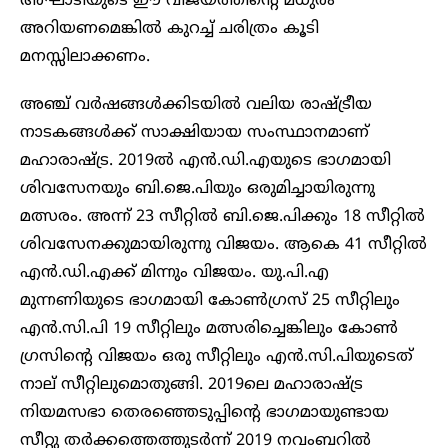
അഘാടിയുടെ ഈ വിജയത്തിന്റെ മധുരം
അറിയണമെങ്കിൽ കുറച്ച് ചരിത്രം കൂടി
മനസ്സിലാക്കണം.
അഞ്ച് വർഷങ്ങൾക്കിടയിൽ വലിയ രാഷ്ട്രീയ
നാടകങ്ങൾക്ക് സാക്ഷിയായ സംസ്ഥാനമാണ്
മഹാരാഷ്ട്ര. 2019ൽ എൻ.ഡി.എയുടെ ഭാ​ഗമായി
ശിവസേനയും ബി.ജെ.പിയും ഒരുമിച്ചായിരുന്നു
മത്സരം. അന്ന് 23 സീറ്റിൽ ബി.ജെ.പിക്കും 18 സീറ്റിൽ
ശിവസേനക്കുമായിരുന്നു വിജയം. ആകെ 41 സീറ്റിൽ
എൻ.ഡി.എക്ക് മിന്നും വിജയം. യു.പി.എ
മുന്നണിയുടെ ഭാ​ഗമായി കോൺ​ഗ്രസ് 25 സീറ്റിലും
എൻ.സി.പി 19 സീറ്റിലും മത്സരിച്ചെങ്കിലും കോൺ​
ഗ്രസിന്റെ വിജയം ഒരു സീറ്റിലും എൻ.സി.പിയുടെത്
നാല് സീറ്റിലുമൊതുങ്ങി. 2019ലെ മഹാരാഷ്ട്ര
നിയമസഭാ തെരഞ്ഞെടുപ്പിന്റെ ഭാ​ഗമായുണ്ടായ
സീറ്റു തർക്കത്തെത്തുടർന്ന് 2019 നവംബറിൽ