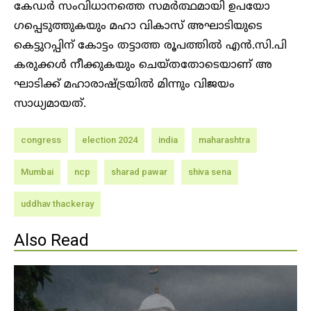
കേഡർ സംവിധാനത്തെ സമർത്ഥമായി ഉപയോ​
ഗപ്പെടുത്തുകയും മഹാ വികാസ് അഘാടിയുടെ
കെട്ടുറപ്പിന് കോട്ടം തട്ടാത്ത രൂപത്തിൽ എൻ.സി.പി
കരുക്കൾ നീക്കുകയും ചെയ്തതോടെയാണ് അ​
ഘാടിക്ക് മഹാരാഷ്ട്രയിൽ മിന്നും വിജയം
സാധ്യമായത്.
congress
election 2024
india
maharashtra
Mumbai
ncp
sharad pawar
shiva sena
uddhav thackeray
Also Read