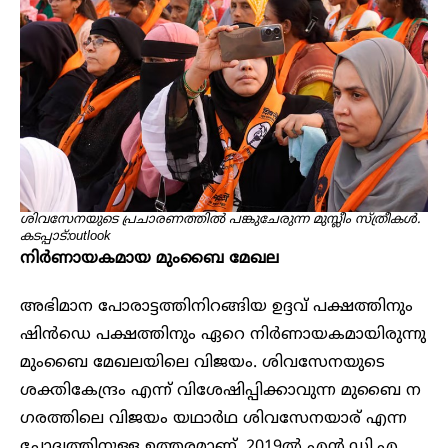
ശിവസേനയുടെ പ്രചാരണത്തിൽ പങ്കുചേരുന്ന മുസ്ലീം സ്ത്രീകൾ.
കടപ്പാട്:outlook
നിർണായകമായ മുംബൈ മേഖല
അഭിമാന പോരാട്ടത്തിനിറങ്ങിയ ഉദ്ദവ് പക്ഷത്തിനും
ഷിൻഡെ പക്ഷത്തിനും ഏറെ നിർണായകമായിരുന്നു
മുംബൈ മേഖലയിലെ വിജയം. ശിവസേനയുടെ
ശക്തികേന്ദ്രം എന്ന് വിശേഷിപ്പിക്കാവുന്ന മുബൈ ന​
ഗരത്തിലെ വിജയം യഥാർഥ ശിവസേനയാര് എന്ന
ചോദ്യത്തിനുള്ള ഉത്തരമാണ്. 2019ൽ എൻ.ഡി.എ