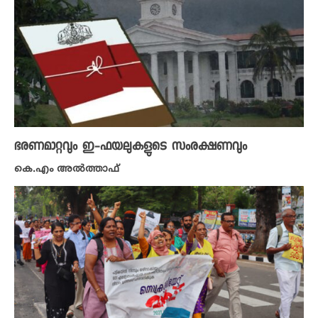
ഭരണമാറ്റവും ഇ-ഫയലുകളുടെ സംരക്ഷണവും
കെ.എം അല്‍ത്താഫ്