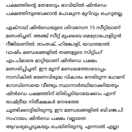
പക്ഷത്തിന്റെ തേരോട്ടം ഭാവിയിൽ ഷിൻഡെ
പക്ഷത്തിനുണ്ടാക്കാൻ പോകുന്ന മുറിവും ചെറുതല്ല.
ഏക്നാഥ് ഷിൻഡെയുടെ ശിവസേന 15 സീറ്റിലാണ്
മത്സരിച്ചത്. അഞ്ച് സീറ്റ് മുംബൈ മെട്രോപോളിറ്റൻ
റീജിയണിൽ. രാംതക്, ഹിങ്കോളി, യവാത്മാൽ
വാഷിം മണ്ഡലങ്ങളി‍ൽ തങ്ങളുടെ സിറ്റിം​ഗ്
എം.പിമാരെ മാറ്റിയാണ് ഷിൻഡെ പക്ഷം
മത്സരിപ്പിച്ചത്. ഈ മൂന്ന് മണ്ഡലത്തോടൊപ്പം
നാസികിൽ ഭരണവിരുദ്ധ വികാരം നേരിടുന്ന ഹേമന്ദ് ​
ഗോഡ്സെയെ വീണ്ടും സ്ഥാനാർത്ഥിയാക്കിയതും
ഷിൻഡെ പക്ഷത്തിന് തിരിച്ചടിയായേക്കാം എന്ന്
രാഷ്ട്രീയ നിരീക്ഷകർ നേരത്തേ
ചൂണ്ടിക്കാട്ടിയിരുന്നു. ഈ മണ്ഡലങ്ങളിൽ ബി.ജെ.പി
സഹായം ഷിൻഡെ പക്ഷം വല്ലാതെ
ആവശ്യപ്പെടുകയും ചെയ്തിരുന്നു. എന്നാൽ എല്ലാ