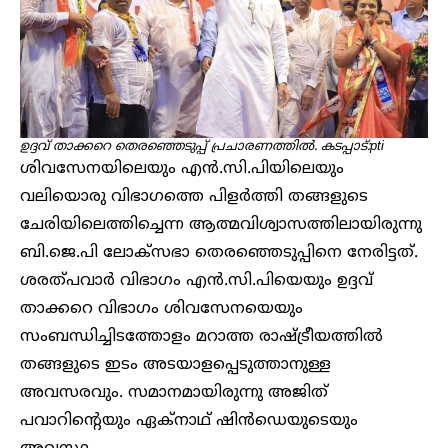
ഉദ്ദവ് താക്കറെ തെരഞ്ഞെടുപ്പ് പ്രചാരണത്തിൽ. കടപ്പാട്:pti
ശിവസേനയിലെയും എൻ.സി.പിയിലെയും
വലിയൊരു വിഭാ​ഗത്തെ പിളർത്തി തങ്ങളുടെ
ചേരിയിലെത്തിച്ചെന്ന ആത്മവിശ്വാസത്തിലായിരുന്നു
ബി.ജെ.പി ലോക്സഭാ തെരഞ്ഞെടുപ്പിനെ നേരിട്ടത്.
ശരത്പവാർ വിഭാ​ഗം എൻ.സി.പിയെയും ഉദ്ദവ്
താക്കറെ വിഭാ​ഗം ശിവസേനയെയും
സംബന്ധിച്ചിടത്തോളം മറാത്ത രാഷ്ട്രീയത്തിൽ
തങ്ങളുടെ ഇടം അടയാളപ്പെടുത്താനുള്ള
അവസരവും. സമാനമായിരുന്നു അജിത്
പവാറിന്റെയും ഏക്നാഥ് ഷിൻഡെയുടെയും