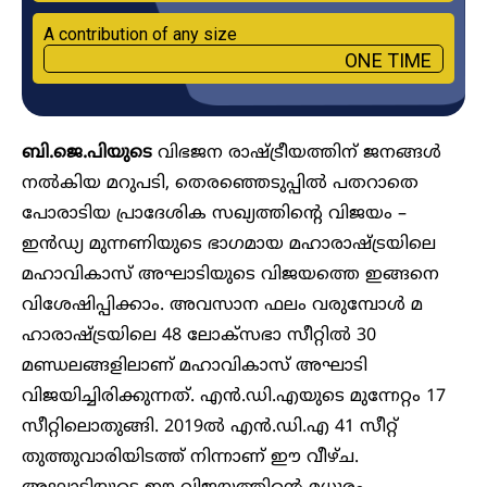
A contribution of any size
ONE TIME
ബി.ജെ.പിയുടെ
വിഭജന രാഷ്ട്രീയത്തിന് ജനങ്ങൾ
നൽകിയ മറുപടി, തെരഞ്ഞെടുപ്പിൽ പതറാതെ
പോരാടിയ പ്രാദേശിക സഖ്യത്തിന്റെ വിജയം –
ഇൻഡ്യ മുന്നണിയുടെ ഭാ​ഗമായ മഹാരാഷ്ട്രയിലെ
മഹാവികാസ് അഘാടിയുടെ വിജയത്തെ ഇങ്ങനെ
വിശേഷിപ്പിക്കാം. അവസാന ഫലം വരുമ്പോൾ മ​
ഹാരാഷ്ട്രയിലെ 48 ലോക്സഭാ സീറ്റിൽ 30
മണ്ഡലങ്ങളിലാണ് മഹാവികാസ് അഘാടി
വിജയിച്ചിരിക്കുന്നത്. എൻ.ഡി.എയുടെ മുന്നേറ്റം 17
സീറ്റിലൊതുങ്ങി. 2019ൽ എൻ.ഡി.എ 41 സീറ്റ്
തുത്തുവാരിയിടത്ത് നിന്നാണ് ഈ വീഴ്ച.