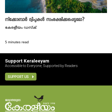
നിക്കോബാർ ദ്വീപുകൾ സംരക്ഷിക്കപ്പെടുമോ?
കേരളീയം ഡസ്ക്
5 minutes read
Support Keraleeyam
Accessible to Everyone, Supported by Readers
SUPPORT US