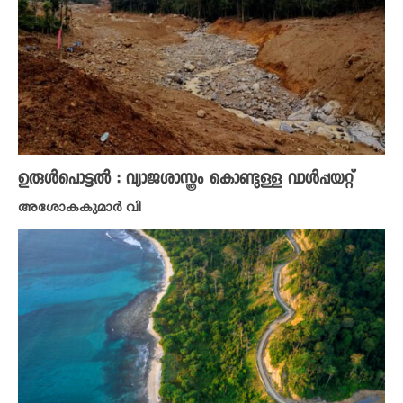
ഉരുൾപൊട്ടൽ : വ്യാജശാസ്ത്രം കൊണ്ടുള്ള വാൾപ്പയറ്റ്
അശോകകുമാർ വി