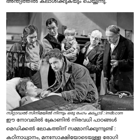
അന്ത്യത്തിൽ കലാശിക്കുകയും ചെയ്യുന്നു.
സിറ്റാഡൽ സിനിമയിൽ നിന്നും ഒരു രംഗം കടപ്പാട് : imdb.com
ഈ നോവലിൽ ക്രോണിൻ നിരവധി പാഠങ്ങൾ
മെഡിക്കൽ ലോകത്തിന് സമ്മാനിക്കുന്നുണ്ട് :
കഠിനാധ്വാനം, മനഃസാക്ഷിയോടെയുള്ള രോഗി