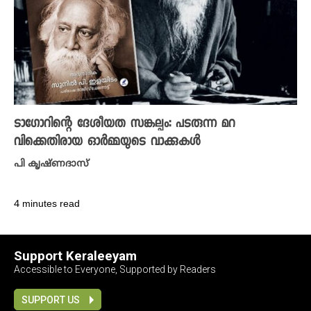
ടാഗോറിന്റെ ദേശീയത സങ്കല്പം: പടരുന്ന മറ
വിക്കെതിരായ ഓര്‍മ്മയുടെ വാക്കുകള്‍
പി കൃഷ്​ണദാസ്
4 minutes read
Support Keraleeyam
Accessible to Everyone, Supported by Readers
SUPPORT US