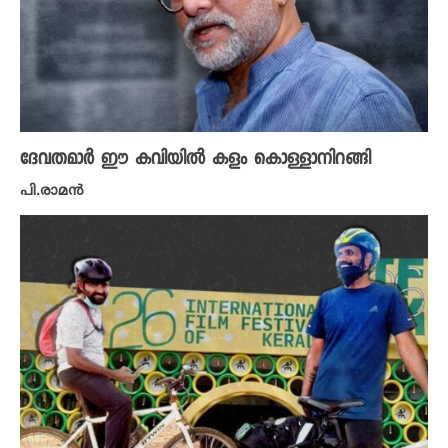
ദേവതമാർ ഈ കവിയിൽ കളം കൊള്ളാനിറങ്ങി
പി.രാമൻ