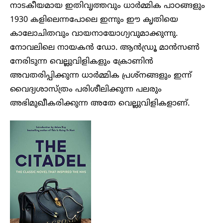
നാടകീയമായ ഇതിവൃത്തവും ധാർമ്മിക പാഠങ്ങളും
1930 കളിലെന്നപോലെ ഇന്നും ഈ കൃതിയെ
കാലോചിതവും വായനായോഗ്യവുമാക്കുന്നു.
നോവലിലെ നായകൻ ഡോ. ആൻഡ്രൂ മാൻസൺ
നേരിടുന്ന വെല്ലുവിളികളും ക്രോണിൻ
അവതരിപ്പിക്കുന്ന ധാർമ്മിക പ്രശ്‌നങ്ങളും ഇന്ന്
വൈദ്യശാസ്ത്രം പരിശീലിക്കുന്ന പലരും
അഭിമുഖീകരിക്കുന്ന അതേ വെല്ലുവിളികളാണ്.