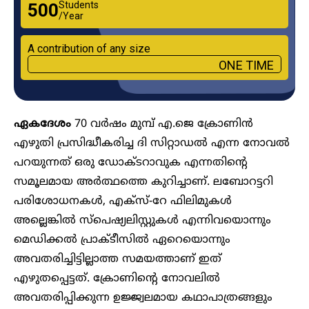
Students
₹500
/Year
A contribution of any size
ONE TIME
ഏകദേശം
70 വർഷം മുമ്പ് എ.ജെ ക്രോണിൻ
എഴുതി പ്രസിദ്ധീകരിച്ച ദി സിറ്റാഡൽ എന്ന നോവൽ
പറയുന്നത് ഒരു ഡോക്ടറാവുക എന്നതിന്റെ
സമൂലമായ അർത്ഥത്തെ കുറിച്ചാണ്. ലബോറട്ടറി
പരിശോധനകൾ, എക്സ്-റേ ഫിലിമുകൾ
അല്ലെങ്കിൽ സ്പെഷ്യലിസ്റ്റുകൾ എന്നിവയൊന്നും
മെഡിക്കൽ പ്രാക്ടീസിൽ ഏറെയൊന്നും
അവതരിച്ചിട്ടില്ലാത്ത സമയത്താണ് ഇത്
എഴുതപ്പെട്ടത്. ക്രോണിന്റെ നോവലിൽ
അവതരിപ്പിക്കുന്ന ഉജ്ജ്വലമായ കഥാപാത്രങ്ങളും