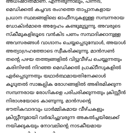
അധിഷ്ഠിതമാണ്. എന്നിരുന്നാലും, പിന്നീട്,
മെഡിക്കൽ കച്ചവട രംഗത്തെ താപ്പാനകളായ
പ്രധാന സ്ഥലങ്ങളിലെ ഓഫീസുകളുള്ള സമ്പന്നരായ
ഡോക്ടർമാരെ അദ്ദേഹം കണ്ടുമുട്ടുന്നു. അവരുടെ
സ്കീമുകളിലൂടെ വൻകിട പണം സമ്പാദിക്കാനുള്ള
അവസരങ്ങൾ വാഗ്ദാനം ചെയ്യപ്പെടുമ്പോൾ, അയാൾ
അത്യാഗ്രഹത്തോടെ സ്വീകരിക്കുന്നു. മാൻസൺ
തന്റെ പഴയ തത്ത്വങ്ങളിൽ വിട്ടുവീഴ്ച ചെയ്യുന്നതും
കരിനിഴൽ നിറഞ്ഞ മെഡിക്കൽ പ്രാക്ടീസുകളിൽ
ഏർപ്പെടുന്നതും യഥാർത്ഥമായതിനേക്കാൾ
കൂടുതൽ സാങ്കല്പിക രോഗങ്ങളിൽ അഭിരമിക്കുന്ന
സമ്പന്നരായ രോഗികളെ പരിചരിക്കുന്നതും ക്രിസ്റ്റീൻ
നിരാശയോടെ കാണുന്നു. മാൻസന്റെ
ഭൗതികവാദവും ധാർമ്മികമായ വീഴ്ചകളും
ക്രിസ്റ്റീനുമായി വർദ്ധിച്ചുവരുന്ന അകൽച്ചയിലേക്ക്
നയിക്കുകയും നോവലിന്റെ നാടകീയമായ