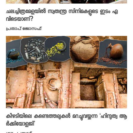
ചലച്ചിത്രമേളയിൽ സ്വതന്ത്ര സിനിമകളുടെ ഇടം എ
വിടെയാണ്?
പ്രതാപ് ജോസഫ്
കീഴടിയിലെ കണ്ടെത്തലുകൾ മറച്ചുവയ്ക്കുന്ന ‘ഹിന്ദുത്വ ആ
ർക്കിയോളജി’