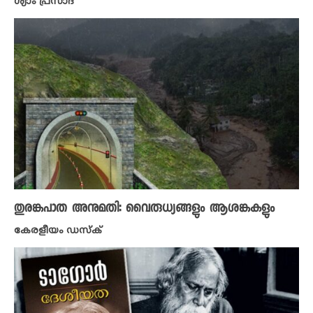
ശ്യാം പ്രസാദ്
തുരങ്കപാത അനുമതി: വൈരുധ്യങ്ങളും ആശങ്കകളും
കേരളീയം ഡസ്ക്