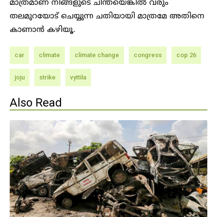
മാത്രമാണ് നിങ്ങളുടെ ചിന്തയെങ്കിൽ വരും
തലമുറയോട് ചെയ്യുന്ന ചതിയായി മാത്രമേ അതിനെ
കാണാൻ കഴിയൂ.
car
climate
climate change
congress
cop 26
joju
strike
vyttila
Also Read