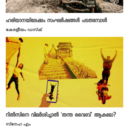
ഹരിയാനയിലേക്കും സംഘർഷങ്ങൾ പടരുമ്പോൾ
കേരളീയം ഡസ്ക്
റീൽസിനെ വിമർശിച്ചാൽ ‘തന്ത വൈബ്’ ആകുമോ?
സ്നേഹ എം