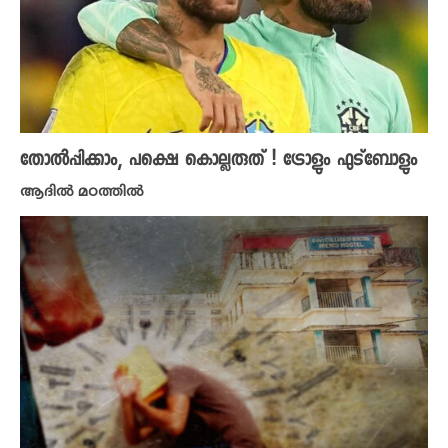
തോൽപ്പിക്കാം, പക്ഷെ കൊല്ലരുത് ! ട്രോളും ഫുട്ബോളും
ആദിൽ മഠത്തിൽ