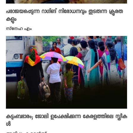
പരാജയപ്പെടുന്ന റാഗിങ് നിരോധനവും തുടരുന്ന ക്രൂരത
കളും
സ്നേഹ എം
കുടുംബഭാരം; ജോലി ഉപേക്ഷിക്കുന്ന കേരളത്തിലെ സ്ത്രീക
ൾ