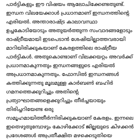
പാർട്ടികളും ഈ വിഷയം ആലോചിക്കേണ്ടതുണ്ട്.
ഇന്ധന വിലയേക്കാൾ പ്രധാനമാണ് ഇന്ധനത്തിന്റെ
എരിയൽ. അന്താരാഷ്ട്ര കാലാവസ്ഥാ
ഉച്ചകോടിയോടും അതുയർത്തുന്ന സംവാദങ്ങളോടും
രാഷ്ട്രീയമായി ഇടപെടാൻ ശേഷിയില്ലാത്തവരായി
മാറിയിരിക്കുകയാണ് കേരളത്തിലെ രാഷ്ട്രീയ
പാർട്ടികൾ. അതുകൊണ്ടാണ് വിലക്കയറ്റം അവർക്ക്
പ്രധാനമാകുന്നതും ഇന്ധനങ്ങളുടെ എരിയൽ
അപ്രധാനമാകുന്നതും. ഫോസിൽ ഇന്ധനങ്ങൾ
കത്തിക്കുന്നതു മൂലമുള്ള കാർബൺ ബഹിർ​
ഗമനത്തെക്കുറിച്ചും അതിന്റെ
പ്രത്യാഘാതങ്ങളെക്കുറിച്ചും തീർച്ചയായും
തിരിച്ചറിയേണ്ട ഒരു
സമൂഹമായിത്തീർന്നിരിക്കുകയാണ് കേരളം. ഇന്നലെ
ഇതെഴുതുമ്പോഴും കോഴിക്കോട് ജില്ലയുടെ കിഴക്കൻ
പ്രദേശങ്ങൾ അപ്രതീക്ഷിത മഴക്കെടുതിയെ