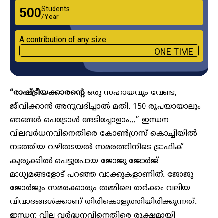
Students
₹500
/Year
A contribution of any size
ONE TIME
“രാഷ്​ട്രീയക്കാരന്റെ
ഒരു സഹായവും വേണ്ട,
ജീവിക്കാൻ അനുവദിച്ചാൽ മതി. 150 രൂപയായാലും
ഞങ്ങൾ പെട്രോൾ അടിച്ചോളാം…” ഇന്ധന
വിലവർധനവിനെതിരെ കോൺഗ്രസ്​ കൊച്ചിയിൽ
നടത്തിയ വഴിതടയൽ സമരത്തിനിടെ ട്രാഫിക്
കുരുക്കിൽ പെട്ടുപോയ ജോജു ജോർജ്
മാധ്യമങ്ങളോട് പറഞ്ഞ വാക്കുകളാണിത്. ജോജു
ജോർജും സമരക്കാരും തമ്മിലെ തർക്കം വലിയ
വിവാദങ്ങൾക്കാണ്​ തിരികൊളുത്തിയിരിക്കുന്നത്.
ഇന്ധന വില വർദ്ധനവിനെതിരെ രൂക്ഷമായി