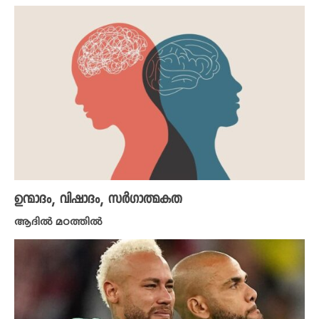
ഉന്മാദം, വിഷാദം, സ‍​ർ​ഗാത്മകത
ആദിൽ മഠത്തിൽ