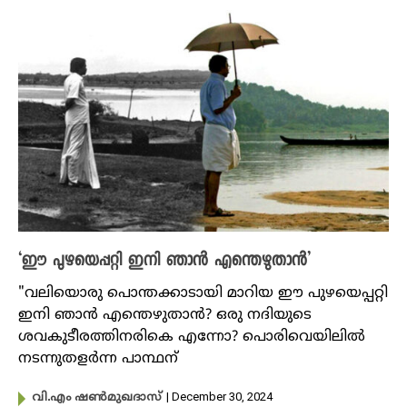
‘ഈ പുഴയെപ്പറ്റി ഇനി ഞാൻ എന്തെഴുതാൻ’
"വലിയൊരു പൊന്തക്കാടായി മാറിയ ഈ പുഴയെപ്പറ്റി
ഇനി ഞാൻ എന്തെഴുതാൻ? ഒരു നദിയുടെ
ശവകുടീരത്തിനരികെ എന്നോ? പൊരിവെയിലിൽ
നടന്നുതളർന്ന പാന്ഥന്
| December 30, 2024
വി.എം ഷണ്‍മുഖദാസ്