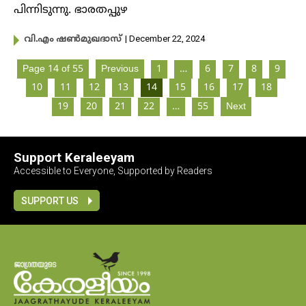
പിന്നിടുന്നു. ഭാരതപ്പുഴ
| December 22, 2024
വി.എം ഷണ്‍മുഖദാസ്
Page 14 of 55
Previous
1
…
6
7
8
9
10
11
12
13
14
15
16
17
18
19
20
21
22
…
55
Next
Support Keraleeyam
Accessible to Everyone, Supported by Readers
SUPPORT US