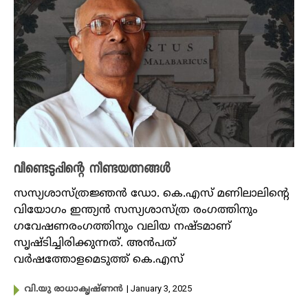
വീണ്ടെടുപ്പിന്റെ നീണ്ടയത്നങ്ങൾ
സസ്യശാസ്ത്രജ്ഞൻ ഡോ. കെ.എസ് മണിലാലിന്റെ
വിയോഗം ഇന്ത്യൻ സസ്യശാസ്ത്ര രംഗത്തിനും
ഗവേഷണരംഗത്തിനും വലിയ നഷ്ടമാണ്
സൃഷ്ടിച്ചിരിക്കുന്നത്. അൻപത്
വർഷത്തോളമെടുത്ത് കെ.എസ്
| January 3, 2025
വി.യു രാധാകൃഷ്ണൻ