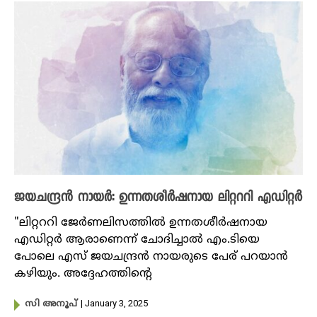
ജയചന്ദ്രൻ നായർ: ഉന്നതശീർഷനായ ലിറ്റററി എഡിറ്റർ
"ലിറ്റററി ജേർണലിസത്തിൽ ഉന്നതശീർഷനായ
എഡിറ്റർ ആരാണെന്ന് ചോദിച്ചാൽ എം.ടിയെ
പോലെ എസ് ജയചന്ദ്രൻ നായരുടെ പേര് പറയാൻ
കഴിയും. അദ്ദേഹത്തിന്റെ
| January 3, 2025
സി അനൂപ്