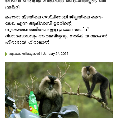
മോഹൻ ഹീരാഭായ് ഹിരാലാൽ: മെന്ദ-ലേഖയുടെ മാർ​
ഗദർശി
മഹാരാഷ്ട്രയിലെ ഗഡ്ചിറോളി ജില്ലയിലെ മെന്ദ-
ലേഖ എന്ന ആദിവാസി ഊരിന്റെ
സ്വയംഭരണത്തിലേക്കുള്ള പ്രയാണത്തിന്
ദിശാബോധവും ആത്മവീര്യവും നൽകിയ മോഹൻ
ഹീരാഭായ് ഹിരാലാൽ
| January 24, 2025
എ.കെ ഷിബുരാജ്