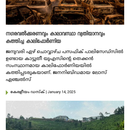
നഗരവൽക്കരണവും കാലാവസ്ഥാ വ്യതിയാനവും
കത്തിച്ച കാലിഫോർണിയ
ജനുവരി ഏഴ് ചൊവ്വാഴ്ച പസഫിക് പാലിസേഡ്സിൽ
ഉണ്ടായ കാട്ടുതീ യുഎസിന്റെ തെക്കൻ
സംസ്ഥാനമായ കാലിഫോർണിയയിൽ
കത്തിപ്പടരുകയാണ്. ജനനിബിഡമായ ലോസ്
ഏഞ്ചൽസ്
| January 14, 2025
കേരളീയം ഡസ്ക്