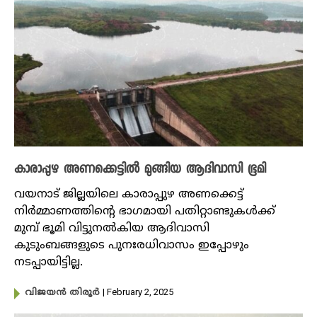
കാരാപ്പുഴ അണക്കെട്ടിൽ മുങ്ങിയ ആദിവാസി ഭൂമി
വയനാട് ജില്ലയിലെ കാരാപ്പുഴ അണക്കെട്ട്
നിർമ്മാണത്തിന്റെ ഭാ​ഗമായി പതിറ്റാണ്ടുകൾക്ക്
മുമ്പ് ഭൂമി വിട്ടുനൽകിയ ആദിവാസി
കുടുംബങ്ങളുടെ പുനഃരധിവാസം ഇപ്പോഴും
നടപ്പായിട്ടില്ല.
| February 2, 2025
വിജയൻ തിരൂർ