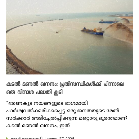
കടൽ മണൽ ഖനനം: പ്രതിസന്ധികൾക്ക് പിന്നാലെ
ഒരു വിനാശ പദ്ധതി കൂടി
"ഭരണകൂട നയങ്ങളുടെ ഭാഗമായി
പാർശ്വവൽക്കരിക്കപ്പെട്ട ഒരു ജനതയുടെ മേൽ
സർക്കാർ അടിച്ചേൽപ്പിക്കുന്ന മറ്റൊരു ദുരന്തമാണ്
കടൽ മണൽ ഖനനം. ഇത്
| January 27, 2025