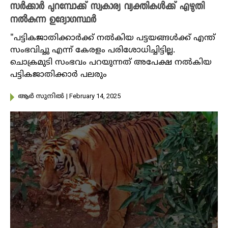
സർക്കാർ പുറമ്പോക്ക് സ്വകാര്യ വ്യക്തികൾക്ക് എഴുതി
നൽകുന്ന ഉദ്യോ​ഗ​സ്ഥർ
"പട്ടികജാതിക്കാർക്ക് നൽകിയ പട്ടയങ്ങൾക്ക് എന്ത്
സംഭവിച്ചു എന്ന് കേരളം പരിശോധിച്ചിട്ടില്ല.
ചൊക്രമുടി സംഭവം പറയുന്നത് അപേക്ഷ നൽകിയ
പട്ടികജാതിക്കാർ പലരും
| February 14, 2025
ആർ സുനിൽ