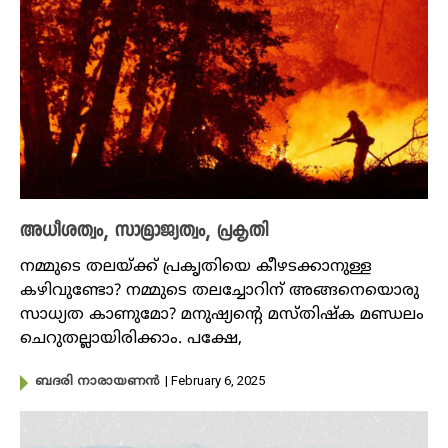
അധീശത്വം, സാമ്രാജ്യത്വം, പ്രകൃതി
നമ്മുടെ തലയ്ക്ക് പ്രകൃതിയെ കീഴടക്കാനുള്ള
കഴിവുണ്ടോ? നമ്മുടെ തലച്ചോറിന് അങ്ങനെയൊരു
സാധ്യത കാണുമോ? മനുഷ്യന്റെ മസ്തിഷ്ക മണ്ഡലം
ചെറുതല്ലായിരിക്കാം. പക്ഷേ,
| February 6, 2025
ബദരി നാരായണൻ