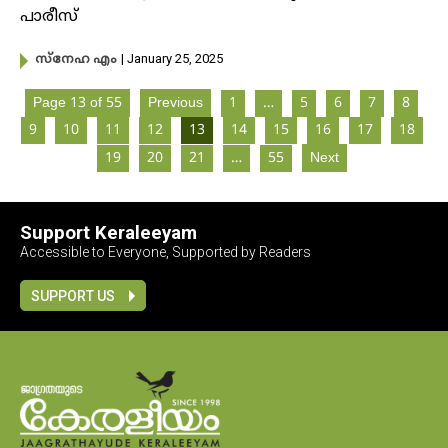
പാരീസ്
| January 25, 2025
സ്നേഹ എം
Page 13 of 55
Previous
1
…
5
6
7
8
9
10
11
12
13
14
15
16
17
18
19
20
21
…
55
Next
Support Keraleeyam
Accessible to Everyone, Supported by Readers
SUPPORT US