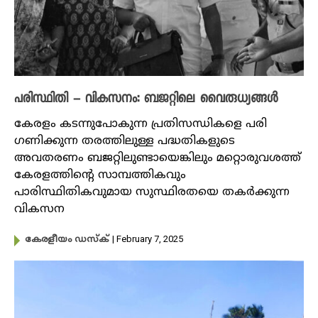
പരിസ്ഥിതി – വികസനം: ബജറ്റിലെ വൈരു​ധ്യങ്ങൾ
കേരളം കടന്നുപോകുന്ന പ്രതിസന്ധികളെ പരി​
ഗണിക്കുന്ന തരത്തിലുള്ള പദ്ധതികളുടെ
അവതരണം ബജറ്റിലുണ്ടായെങ്കിലും മറ്റൊരുവശത്ത്
കേരളത്തിന്റെ സാമ്പത്തികവും
പാരിസ്ഥിതികവുമായ സുസ്ഥിരതയെ തകർക്കുന്ന
വികസന
| February 7, 2025
കേരളീയം ഡസ്ക്