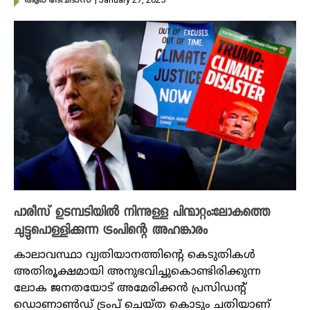
ആർ ദേവദാസ്
പാരീസ് ഉടമ്പടിയിൽ നിന്നുള്ള പിന്മാറ്റം:ലോകത്തെ
ചുട്ടുപൊള്ളിക്കുന്ന ട്രംപിന്റെ അഹങ്കാരം
കാലാവസ്ഥാ വ്യതിയാനത്തിന്റെ കെടുതികൾ
അതിരൂക്ഷമായി അനുഭവിച്ചുകൊണ്ടിരിക്കുന്ന
ലോക ജനതയോട് അമേരിക്കൻ പ്രസിഡന്റ്
ഡൊണാൺഡ് ട്രംപ് ചെയ്ത കൊടും ചതിയാണ്