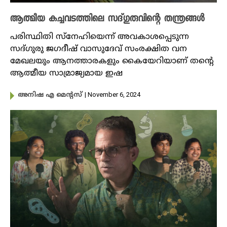
ആത്മീയ കച്ചവടത്തിലെ സദ്​ഗുരുവിന്റെ തന്ത്രങ്ങൾ
പരിസ്ഥിതി സ്നേഹിയെന്ന് അവകാശപ്പെടുന്ന
സദ്ഗുരു ജഗദീഷ് വാസുദേവ് സംരക്ഷിത വന
മേഖലയും ആനത്താരകളും കൈയേറിയാണ് തൻ്റെ
ആത്മീയ സാമ്രാജ്യമായ ഇഷ
| November 6, 2024
അനിഷ എ മെന്റസ്