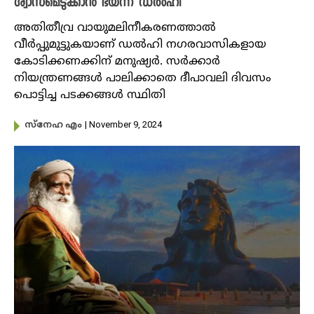
ശ്വാസമെടുക്കാൻ ഭയന്ന് ഡൽഹി
അതിതീവ്ര വായുമലിനീകരണത്താൽ
വീർപ്പുമുട്ടുകയാണ് ഡൽഹി നഗരവാസികളായ
കോടിക്കണക്കിന് മനുഷ്യർ. സർക്കാർ
നിയന്ത്രണങ്ങൾ പാലിക്കാതെ ദീപാവലി ദിവസം
പൊട്ടിച്ച പടക്കങ്ങൾ സ്ഥിതി
| November 9, 2024
സ്നേഹ എം