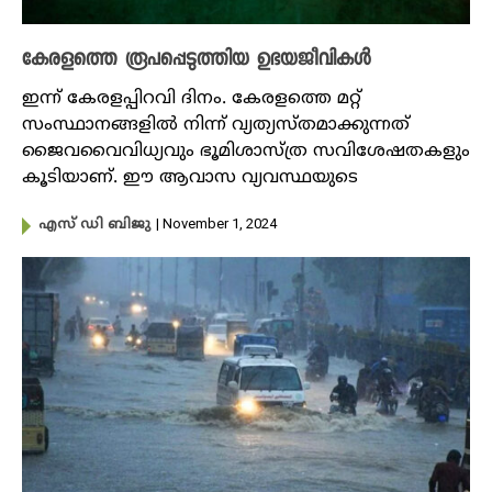
കേരളത്തെ രൂപപ്പെടുത്തിയ ഉഭയജീവികൾ
ഇന്ന് കേരളപ്പിറവി ദിനം. കേരളത്തെ മറ്റ്
സംസ്ഥാനങ്ങളിൽ നിന്ന് വ്യത്യസ്തമാക്കുന്നത്
ജൈവവൈവിധ്യവും ഭൂമിശാസ്ത്ര സവിശേഷതകളും
കൂടിയാണ്. ഈ ആവാസ വ്യവസ്ഥയുടെ
| November 1, 2024
എസ് ഡി ബിജു