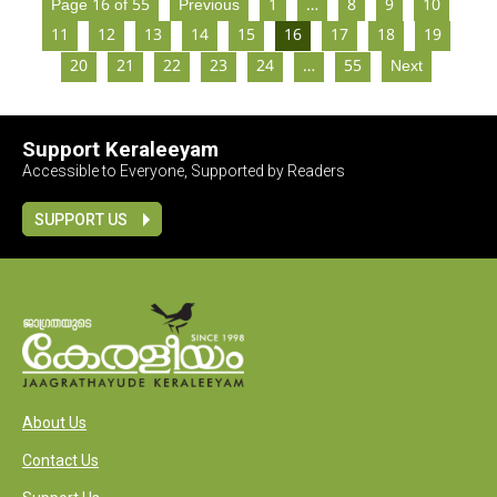
Page 16 of 55
Previous
1
…
8
9
10
11
12
13
14
15
16
17
18
19
20
21
22
23
24
…
55
Next
Support Keraleeyam
Accessible to Everyone, Supported by Readers
SUPPORT US
About Us
Contact Us