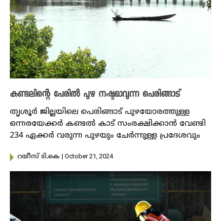
കണ്ടലിന്റെ പേരിൽ പുഴ നഷ്ടമാവുന്ന പെരിങ്ങാട്
തൃശൂർ ജില്ലയിലെ പെരിങ്ങാട് പുഴയോരത്തുള്ള
ഒന്നരയേക്കർ കണ്ടൽ കാട് സംരക്ഷിക്കാൻ വേണ്ടി
234 ഏക്കർ വരുന്ന പുഴയും ചേർന്നുള്ള പ്രദേശവും
| October 21, 2024
റയീസ് ടി.കെ