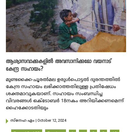
ആശ്വാസവാക്കുകളിൽ അവസാനിക്കുമോ വയനാട്
കേന്ദ്ര സഹായം?
മുണ്ടക്കൈ-ചൂരൽമല ഉരുൾപൊട്ടൽ ദുരന്തത്തിൽ
കേന്ദ്ര സഹായം ലഭിക്കാത്തതിലുള്ള പ്രതിഷേധം
ശക്തമാവുകയാണ്. സഹായം സംബന്ധിച്ച
വിവരങ്ങൾ ഒക്ടോബർ 18നകം അറിയിക്കണമെന്ന്
ഹൈക്കോടതിയും
| October 12, 2024
സ്നേഹ എം