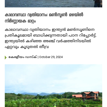
കാലാവസ്ഥാ വ്യതിയാനം: മൺസൂൺ മഴയിൽ
നിർണ്ണായക മാറ്റം
കാലാവസ്ഥാ വ്യതിയാനം ഇന്ത്യൻ മൺസൂണിനെ
പ്രതികൂലമായി ബാധിക്കുന്നതായി പഠന റിപ്പോർട്ട്.
ഇന്ത്യയിൽ കഴിഞ്ഞ അഞ്ച് വർഷത്തിനിടയിൽ
ഏറ്റവും കൂടുതൽ തീവ്ര
| October 29, 2024
കേരളീയം ഡസ്ക്