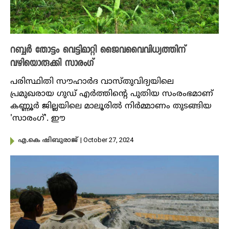
റബ്ബർ തോട്ടം വെട്ടിമാറ്റി ജൈവവൈവിധ്യത്തിന്
വഴിയൊരുക്കി സാരംഗ്
പരിസ്ഥിതി സൗഹാർദ വാസ്തുവിദ്യയിലെ
പ്രമുഖരായ ​ഗുഡ് എർത്തിൻ്റെ പുതിയ സംരംഭമാണ്
കണ്ണൂർ ജില്ലയിലെ മാലൂരിൽ നിർമ്മാണം തുടങ്ങിയ
'സാരംഗ്'. ഈ
| October 27, 2024
എ.കെ ഷിബുരാജ്