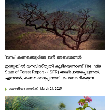
‘വനം’ കണക്കെടുപ്പിലെ വൻ അബദ്ധങ്ങൾ
ഇന്ത്യയിൽ വനവിസ്തൃതി കൂടിയെന്നാണ് The India
State of Forest Report - (ISFR) അഭിപ്രായപ്പെടുന്നത്.
എന്നാൽ, കണക്കെടുപ്പിനായി ഉപയോ​ഗിക്കുന്ന
| March 21, 2025
കേരളീയം ഡസ്ക്