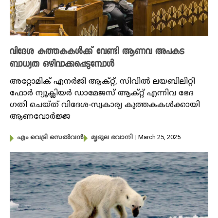
വിദേശ കുത്തകകൾക്ക് വേണ്ടി ആണവ അപകട
ബാധ്യത ഒഴിവാക്കപ്പെടുമ്പോൾ
അറ്റോമിക് എനർജി ആക്റ്റ്, സിവിൽ ലയബിലിറ്റി
ഫോർ ന്യൂക്ലിയർ ഡാമേജസ് ആക്റ്റ് എന്നിവ ഭേദ​
ഗതി ചെയ്ത് വിദേശ-സ്വകാര്യ കുത്തകകൾക്കായി
ആണവോർജ്ജ
| March 25, 2025
എം വെട്രി സെൽവൻ
മൃദുല ഭവാനി