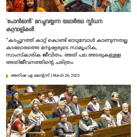
‘പൊൻമാൻ’ മറച്ചുവയ്ക്കുന്ന യഥാർത്ഥ സ്ത്രീധന
കുറ്റവാളികൾ
"കടപ്പുറത്ത് കാറ്റ് കൊണ്ട് ഓടുമ്പോൾ കാണുന്നതല്ല
കടലോരത്തെ മനുഷ്യരുടെ സാമൂഹിക,
സാംസ്കാരിക ജീവിതം. അത് പല അടരുകളുള്ള
അതിജീവനത്തിന്റെ ചരിത്രം
| March 26, 2025
അനിഷ എ മെന്റസ്