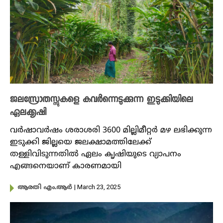
ജലസ്രോതസ്സുകളെ കവർന്നെടുക്കുന്ന ഇടുക്കിയിലെ
ഏലക്കൃഷി
വർഷാവർഷം ശരാശരി 3600 മില്ലിമീറ്റർ മഴ ലഭിക്കുന്ന
ഇടുക്കി ജില്ലയെ ജലക്ഷാമത്തിലേക്ക്
തള്ളിവിടുന്നതിൽ ഏലം കൃഷിയുടെ വ്യാപനം
എങ്ങനെയാണ് കാരണമായി
| March 23, 2025
ആരതി എം.ആർ