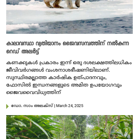
കാലാവസ്ഥാ വ്യതിയാനം ജൈവസമ്പത്തിന് നൽകുന്ന
റെഡ് അലർട്ട്
കണക്കുകൾ പ്രകാരം ഇന്ന് ഒരു ദശലക്ഷത്തിലധികം
ജീവിവർഗങ്ങൾ വംശനാശഭീഷണിയിലാണ്.
സുസ്ഥിരമല്ലാത്ത കാർഷിക ഉത്പാദനവും,
ഫോസിൽ ഇന്ധനങ്ങളുടെ അമിത ഉപയോഗവും
ജൈവവൈവിധ്യത്തിന്
| March 24, 2025
ഡോ. സാം അലക്സ്