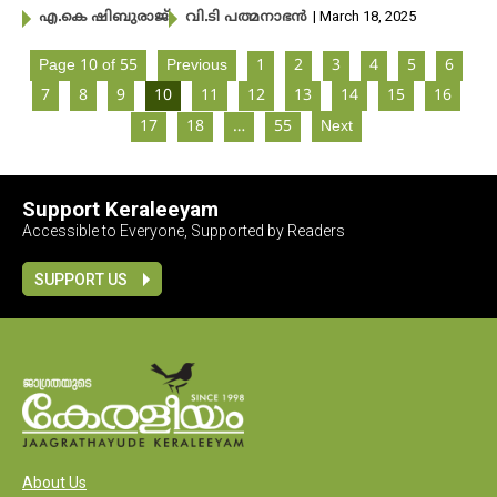
| March 18, 2025
എ.കെ ഷിബുരാജ്
വി.ടി പത്മനാഭൻ
Page 10 of 55
Previous
1
2
3
4
5
6
7
8
9
10
11
12
13
14
15
16
17
18
…
55
Next
Support Keraleeyam
Accessible to Everyone, Supported by Readers
SUPPORT US
About Us