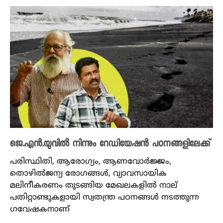
ജെ.എൻ.യുവിൽ നിന്നും റേഡിയേഷൻ പഠനങ്ങളിലേക്ക്
പരിസ്ഥിതി, ആരോ​ഗ്യം, ആണവോർജ്ജം,
തൊഴിൽജന്യ രോ​ഗങ്ങൾ, വ്യാവസായിക
മലിനീകരണം തുടങ്ങിയ മേഖലകളിൽ നാല്
പതിറ്റാണ്ടുകളായി സ്വതന്ത്ര ​പഠനങ്ങൾ നടത്തുന്ന ​
ഗവേഷകനാണ്