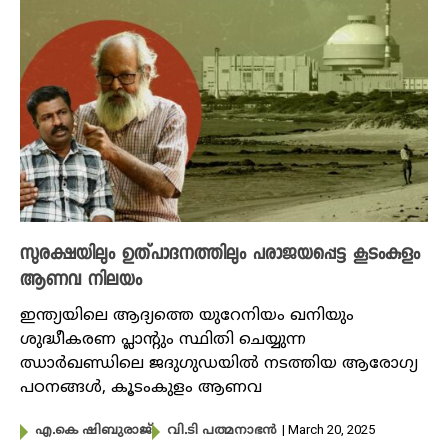
സുരക്ഷയിലും ഉത്പാദനത്തിലും പരാജയപ്പെട്ട കൂടംകുളം
ആണവ നിലയം
ഇന്ത്യയിലെ ആദ്യത്തെ യുറേനിയം ഖനിയും
ശുദ്ധീകരണ പ്ലാന്റും സ്ഥിതി ചെയ്യുന്ന
ഝാർഖണ്ഡിലെ ജദുഗുഡയിൽ നടത്തിയ ആരോ​ഗ്യ
പഠനങ്ങൾ, കൂടംകുളം ആണവ
| March 20, 2025
എ.കെ ഷിബുരാജ്
വി.ടി പത്മനാഭൻ