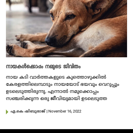
നായകള്‍ക്കൊപ്പം നമ്മുടെ ജീവിതം
നായ കടി വാർത്തകളു‍ടെ കുത്തൊഴുക്കിൽ
കേരളത്തിലെമ്പാടും നായയോട് ഭയവും വെറുപ്പും
ഉടലെടുത്തിരുന്നു. എന്നാൽ നമുക്കൊപ്പം
സഞ്ചരിക്കുന്ന ഒരു ജീവിയുമായി ഉടലെടുത്ത
| November 16, 2022
എ.കെ ഷിബുരാജ്