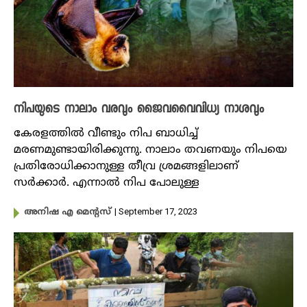
നിപയുടെ നാലാം വരവും ജൈവവൈവിധ്യ നാശവും
കേരളത്തിൽ വീണ്ടും നിപ ബാധിച്ച്
മരണമുണ്ടായിരിക്കുന്നു. നാലാം തവണയും നിപയെ
പ്രതിരോധിക്കാനുള്ള തീവ്ര ശ്രമങ്ങളിലാണ്
സർക്കാർ. എന്നാൽ നിപ പോലുള്ള
| September 17, 2023
അനിഷ എ മെന്റസ്