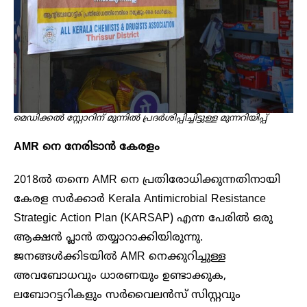
മെഡിക്കൽ സ്റ്റോറിന് മുന്നിൽ പ്രദർശിപ്പിച്ചിട്ടുള്ള മുന്നറിയിപ്പ്
AMR നെ നേരിടാൻ കേരളം
2018ൽ തന്നെ AMR നെ പ്രതിരോധിക്കുന്നതിനായി
കേരള സർക്കാർ Kerala Antimicrobial Resistance
Strategic Action Plan (KARSAP) എന്ന പേരിൽ ഒരു
ആക്ഷൻ പ്ലാൻ തയ്യാറാക്കിയിരുന്നു.
ജനങ്ങൾക്കിടയിൽ AMR നെക്കുറിച്ചുള്ള
അവബോധവും ധാരണയും ഉണ്ടാക്കുക,
ലബോറട്ടറികളും സർവൈലൻസ് സിസ്റ്റവും