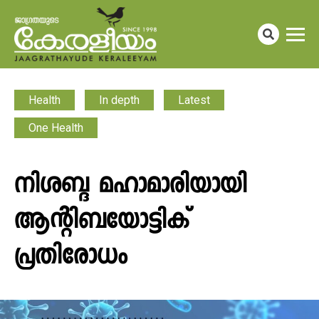
Health
In depth
Latest
One Health
നിശബ്ദ മഹാമാരിയായി
ആന്റിബയോട്ടിക്
പ്രതിരോധം