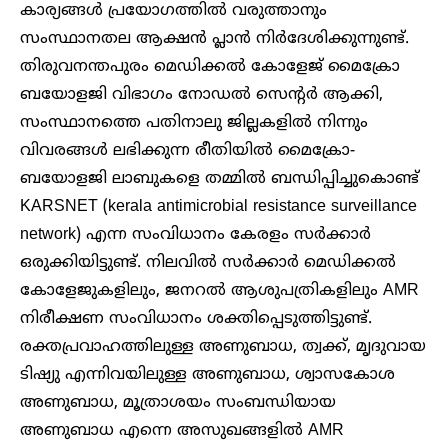
കാര്യങ്ങൾ പ്രയോഗത്തിൽ വരുത്താനും
സംസ്ഥാനതല ആക്ഷൻ പ്ലാൻ നിർദേശിക്കുന്നുണ്ട്.
തിരുവനന്തപുരം മെഡിക്കൽ കോളേജ് മൈക്രോ
ബയോളജി വിഭാഗം നോഡൽ സെന്റർ ആക്കി,
സംസ്ഥാനത്തെ പതിനാലു ജില്ലകളിൽ നിന്നും
വിവരങ്ങൾ ലഭിക്കുന്ന രീതിയിൽ മൈക്രോ-
ബയോളജി ലാബുകളെ തമ്മിൽ ബന്ധിപ്പിച്ചുകൊണ്ട്
KARSNET (kerala antimicrobial resistance surveillance
network) എന്ന സംവിധാനം കേരളം സർക്കാർ
ഒരുക്കിയിട്ടുണ്ട്. നിലവിൽ സർക്കാർ മെഡിക്കൽ
കോളേജുകളിലും, ജനറൽ ആശുപത്രികളിലും AMR
നിരീക്ഷണ സംവിധാനം ശക്തിപ്പെടുത്തിട്ടുണ്ട്.
രക്തപ്രവാഹത്തിലുള്ള അണുബാധ, ത്വക്ക്, മൃദുവായ
ടിഷ്യു എന്നിവയിലുള്ള അണുബാധ, ശ്വാസകോശ
അണുബാധ, മൂത്രാശയം സംബന്ധിയായ
അണുബാധ എന്നെ അസുഖങ്ങളിൽ AMR