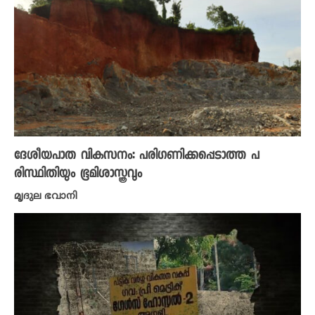
ദേശീയപാത വികസനം: പരിഗണിക്കപ്പെടാത്ത പ
രിസ്ഥിതിയും ഭൂമിശാസ്ത്രവും
മൃദുല ഭവാനി