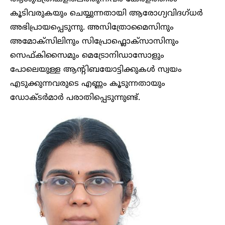
കൂടിവരുകയും ചെയ്യുന്നതായി ആരോ​ഗ്യവിദ​ഗ്ധർ
അഭിപ്രായപ്പെടുന്നു. അസിത്രോമൈസിനും
അമോക്സിലിനും സിപ്രോഫ്ലൊക്സാസിനും
സെഫ്കിസൈമും മെട്രോനിഡാസോളും
പോലെയുള്ള ആന്റിബയോട്ടിക്കുകൾ സ്വയം
എടുക്കുന്നവരുടെ എണ്ണം കൂടുന്നതായും
ഡോക്ടർമാർ പരാതിപ്പെടുന്നുണ്ട്.