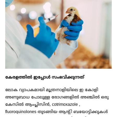
കേരളത്തിൽ ഇപ്പോൾ സംഭവിക്കുന്നത്
ലോക വ്യാപകമായി മൂത്രനാളിയിലെ ഇ കോളി
അണുബാധ പോലുള്ള രോഗങ്ങളിൽ അഞ്ചിൽ ഒരു
കേസിൽ ആംപ്ലിസിൻ, cotrimoxazole ,
fluoroquinolones തുടങ്ങിയ ആന്റി ബയോട്ടിക്കുകൾ