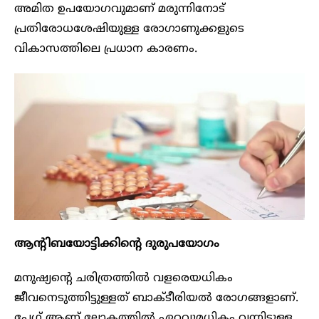
അമിത ഉപയോഗവുമാണ് മരുന്നിനോട്
പ്രതിരോധശേഷിയുള്ള രോഗാണുക്കളുടെ
വികാസത്തിലെ പ്രധാന കാരണം.
ആന്റിബയോട്ടിക്കിന്റെ ദുരുപയോഗം
മനുഷ്യന്റെ ചരിത്രത്തിൽ വളരെയധികം
ജീവനെടുത്തിട്ടുള്ളത് ബാക്ടീരിയൽ രോഗങ്ങളാണ്.
പ്ലേഗ് ആണ് ലോകത്തിൽ ഏറ്റവുമധികം വന്നിട്ടുള്ള