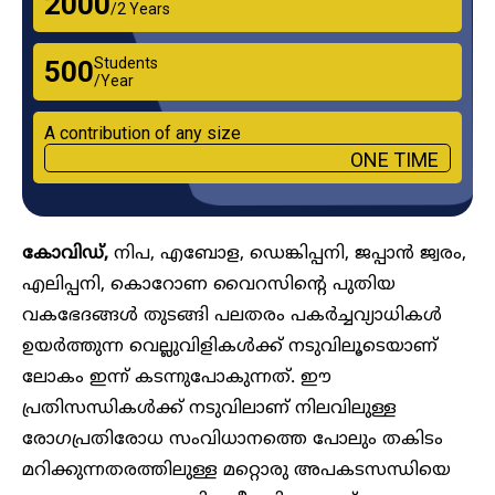
₹2000
/2 Years
Students
₹500
/Year
A contribution of any size
ONE TIME
കോവിഡ്,
നിപ, എബോള, ഡെങ്കിപ്പനി, ജപ്പാൻ ജ്വരം,
എലിപ്പനി, കൊറോണ വൈറസിന്റെ പുതിയ
വകഭേദങ്ങൾ തുടങ്ങി പലതരം പകർച്ചവ്യാധികൾ
ഉയർത്തുന്ന വെല്ലുവിളികൾക്ക് നടുവിലൂടെയാണ്
ലോകം ഇന്ന് കടന്നുപോകുന്നത്. ഈ
പ്രതിസന്ധികൾക്ക് നടുവിലാണ് നിലവിലുള്ള
രോഗപ്രതിരോധ സംവിധാനത്തെ പോലും തകിടം
മറിക്കുന്നതരത്തിലുള്ള മറ്റൊരു അപകടസന്ധിയെ