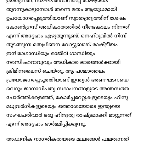
ഉയരുന്നത്. സംഘപരിവാറിന്റെ രാഷ്ട്രീയം
തുറന്നുകാട്ടുമ്പോൾ തന്നെ മതം ആയുധമായി
ഉപയോഗപ്പെടുത്തിയാണ് സ്വാതന്ത്ര്യത്തിന് ശേഷം
കോൺഗ്രസ് അധികാരത്തിൽ നീണ്ടകാലം നിന്നത്
എന്ന് അദ്ദേഹം എഴുതുന്നുണ്ട്. നെഹ്‌റുവിൽ നിന്ന്
തുടങ്ങുന്ന മതപ്രീണന-വോട്ടുബാങ്ക് രാഷ്ട്രീയം
ഇന്ദിരാഗാന്ധിയും രാജീവ് ഗാന്ധിയും
നരസിംഹറാവുവും അധികാര ലാഭങ്ങൾക്കായി
ക്രിമിനലൈസ് ചെയ്തു. ആ പശ്ചാത്തലം
പ്രയോജനപ്പെടുത്തിയാണ് ഇന്ത്യൻ ഭരണഘടനയെ
വെറും ജാനാധിപത്യ സ്ഥാപനങ്ങളുടെ അന്തസത്ത
ചോർത്തിക്കളഞ്ഞ്, കോർപ്പറേറ്റുകളുടെയും ഹിന്ദു
മധ്യവർഗികളുടെയും ഒത്താശയോടെ ഇന്ത്യയെ
സംഘപരിവാർ ഒരു ഹിന്ദുത്വ രാഷ്ട്രമാക്കി മാറ്റുന്നത്
എന്ന് അദ്ദേഹം ഓർമ്മിപ്പിക്കുന്നു.
ആധുനിക നാഗരികതയുടെ മൂല്യങ്ങൾ പുലരുന്നത്