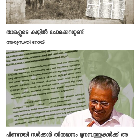
താങ്കളുടെ കയ്യിൽ ചോരക്കറയുണ്ട്
അരുന്ധതി റോയ്
പിണറായി സർക്കാർ തീരുമാനം മുനമ്പത്തുകാ‍ർക്ക് അ