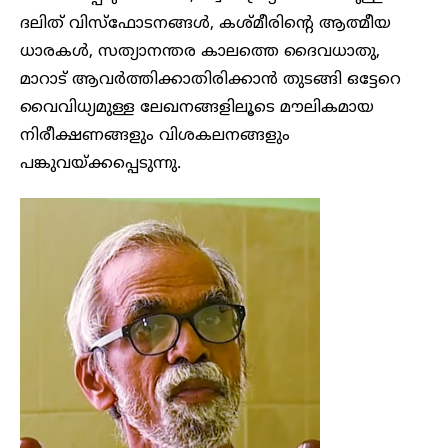
ദലിത് വിസ്ഫോടനങ്ങൾ, കശ്മീരിന്റെ ആത്മീയ
ധാരകൾ, സത്യാനന്തര കാലത്തെ ദൈവധാതു,
മാറാട് ആവർത്തിക്കാതിരിക്കാൻ തുടങ്ങി ഒട്ടേറെ
വൈവിധ്യമുള്ള ലേഖനങ്ങളിലൂടെ മൗലികമായ
നിരീക്ഷണങ്ങളും വിശകലനങ്ങളും
പങ്കുവയ്ക്കപ്പെടുന്നു.