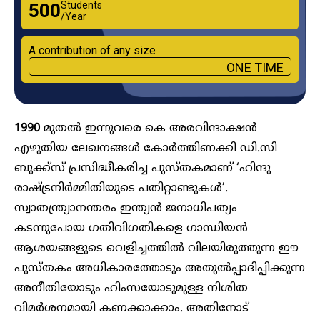
Students
₹500
/Year
A contribution of any size
ONE TIME
1990
മുതൽ ഇന്നുവരെ കെ അരവിന്ദാക്ഷൻ
എഴുതിയ ലേഖനങ്ങൾ കോർത്തിണക്കി ഡി.സി
ബുക്ക്സ് പ്രസിദ്ധീകരിച്ച പുസ്തകമാണ് ‘ഹിന്ദു
രാഷ്ട്രനിർമ്മിതിയുടെ പതിറ്റാണ്ടുകൾ’.
സ്വാതന്ത്ര്യാനന്തരം ഇന്ത്യൻ ജനാധിപത്യം
കടന്നുപോയ ഗതിവിഗതികളെ ഗാന്ധിയൻ
ആശയങ്ങളുടെ വെളിച്ചത്തിൽ വിലയിരുത്തുന്ന ഈ
പുസ്തകം അധികാരത്തോടും അതുൽപ്പാദിപ്പിക്കുന്ന
അനീതിയോടും ഹിംസയോടുമുള്ള നിശിത
വിമർശനമായി കണക്കാക്കാം. അതിനോട്