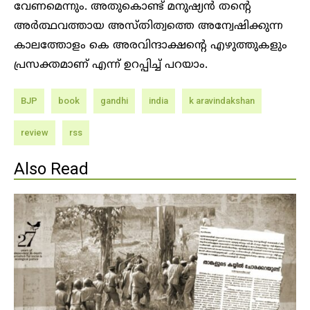
വേണമെന്നും. അതുകൊണ്ട് മനുഷ്യൻ തന്റെ
അർത്ഥവത്തായ അസ്തിത്വത്തെ അന്വേഷിക്കുന്ന
കാലത്തോളം കെ അരവിന്ദാക്ഷന്റെ എഴുത്തുകളും
പ്രസക്തമാണ് എന്ന് ഉറപ്പിച്ച് പറയാം.
BJP
book
gandhi
india
k aravindakshan
review
rss
Also Read