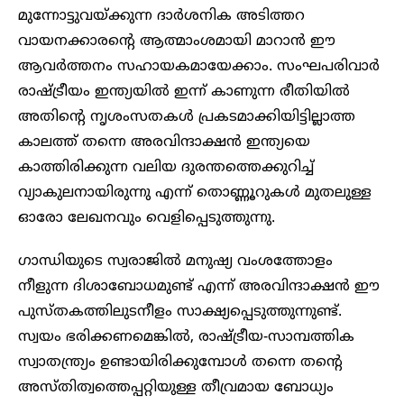
മുന്നോട്ടുവയ്ക്കുന്ന ദാർശനിക അടിത്തറ
വായനക്കാരന്റെ ആത്മാംശമായി മാറാൻ ഈ
ആവർത്തനം സഹായകമായേക്കാം. സംഘപരിവാർ
രാഷ്ട്രീയം ഇന്ത്യയിൽ ഇന്ന് കാണുന്ന രീതിയിൽ
അതിന്റെ നൃശംസതകൾ പ്രകടമാക്കിയിട്ടില്ലാത്ത
കാലത്ത് തന്നെ അരവിന്ദാക്ഷൻ ഇന്ത്യയെ
കാത്തിരിക്കുന്ന വലിയ ദുരന്തത്തെക്കുറിച്ച്
വ്യാകുലനായിരുന്നു എന്ന് തൊണ്ണൂറുകൾ മുതലുള്ള
ഓരോ ലേഖനവും വെളിപ്പെടുത്തുന്നു.
ഗാന്ധിയുടെ സ്വരാജിൽ മനുഷ്യ വംശത്തോളം
നീളുന്ന ദിശാബോധമുണ്ട് എന്ന് അരവിന്ദാക്ഷൻ ഈ
പുസ്തകത്തിലുടനീളം സാക്ഷ്യപ്പെടുത്തുന്നുണ്ട്.
സ്വയം ഭരിക്കണമെങ്കിൽ, രാഷ്ട്രീയ-സാമ്പത്തിക
സ്വാതന്ത്ര്യം ഉണ്ടായിരിക്കുമ്പോൾ തന്നെ തന്റെ
അസ്തിത്വത്തെപ്പറ്റിയുള്ള തീവ്രമായ ബോധ്യം