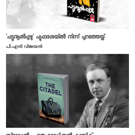
‘പട്ടുനൂൽപ്പുഴു’ പ്യൂപ്പാദശയിൽ നിന്ന് പുറത്തേയ്ക്ക്
പി.എൻ വിജയൻ