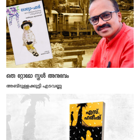
ഒരു റ്റോമോ സ്കൂൾ അനുഭവം
അബ്ദുള്ളക്കുട്ടി എടവണ്ണ