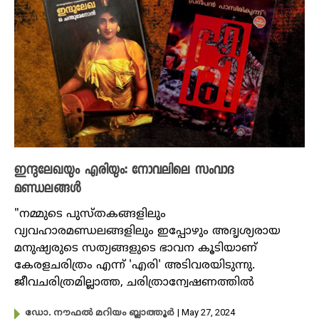
ഇന്ദുലേഖയും എരിയും: നോവലിലെ സംവാദ
മണ്ഡലങ്ങൾ
"നമ്മുടെ പുസ്തകങ്ങളിലും
വ്യവഹാരമണ്ഡലങ്ങളിലും ഇപ്പോഴും അദൃശ്യരായ
മനുഷ്യരുടെ സത്യങ്ങളുടെ ഭാവന കൂടിയാണ്
കേരളചരിത്രം എന്ന് 'എരി' അടിവരയിടുന്നു.
ജീവചരിത്രമില്ലാത്ത, ചരിത്രാന്വേഷണത്തിൽ
| May 27, 2024
ഡോ. നൗഫൽ മറിയം ബ്ലാത്തൂർ