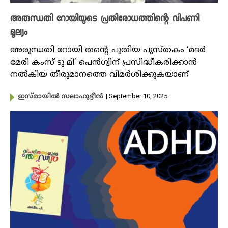
അരുന്ധതി റോയിയുടെ പ്രതിരോധത്തിന്റെ വിപണി
മൂല്യം
അരുന്ധതി റോയി തന്റെ പുതിയ പുസ്തകം ‘മദർ
മേരി കംസ് ടു മി’ പെൻഗ്വിന് പ്രസിദ്ധീകരിക്കാൻ
നൽകിയ തീരുമാനത്തെ വിമർശിക്കുകയാണ്
| September 10, 2025
ഇസ്മായിൽ സലാഹുദ്ദീൻ