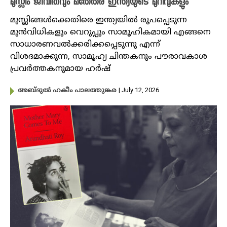
മുസ്ലിം ജീവിതവും മതേതര ഇന്ത്യയുടെ മുറിവുകളും
മുസ്ലിങ്ങൾക്കെതിരെ ഇന്ത്യയിൽ രൂപപ്പെടുന്ന
മുൻവിധികളും വെറുപ്പും സാമൂഹികമായി എങ്ങനെ
സാധാരണവൽക്കരിക്കപ്പെടുന്നു എന്ന്
വിശദമാക്കുന്ന, സാമൂഹ്യ ചിന്തകനും പൗരാവകാശ
പ്രവർത്തകനുമായ ഹർഷ്
| July 12, 2026
അബ്ദുൽ ഹകീം പാലത്തുങ്കര