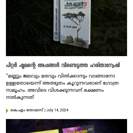
പീറ്റർ ഷൂമന്റെ അപ്പങ്ങൾ വീണ്ടെടുത്ത ഹരിതാന്വേഷി
"മണ്ണും ജലവും മരവും വിൽക്കാനും വാങ്ങാനോ
ഉള്ളതോയെന്ന് അത്ഭുതം കൂറുന്നവരാണ് ഗോത്ര
സമൂഹം. അവിടെ വിശക്കുന്നവന് ഭക്ഷണം
നൽകുന്നത്
| July 14, 2024
കെ.എം തോമസ്