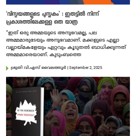
‘വിസ്മയങ്ങളുടെ പുസ്തകം’ : ഇരുട്ടിൽ നിന്ന്
പ്രകാശത്തിലേക്കുള്ള ഒരു യാത്ര
"ഇത് ഒരു അമ്മയുടെ അനുഭവമല്ല, പല
അമ്മമാരുടേയും അനുഭവമാണ്. മക്കളുടെ എല്ലാ
വല്ലായ്മകളേയും ഏറ്റവും കൂടുതൽ ബാധിക്കുന്നത്
അമ്മമാരെയാണ്. കുടുംബത്തെ
| September 2, 2025
ശ്രുതി വി.എസ് വൈലത്തൂർ