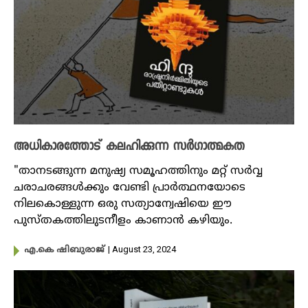
അധികാരത്തോട് കലഹിക്കുന്ന സർഗാത്മകത
"താനടങ്ങുന്ന മനുഷ്യ സമൂഹത്തിനും മറ്റ് സർവ്വ
ചരാചരങ്ങൾക്കും വേണ്ടി പ്രാർത്ഥനയോടെ
നിലകൊള്ളുന്ന ഒരു സത്യാന്വേഷിയെ ഈ
പുസ്തകത്തിലുടനീളം കാണാൻ കഴിയും.
| August 23, 2024
എ.കെ ഷിബുരാജ്