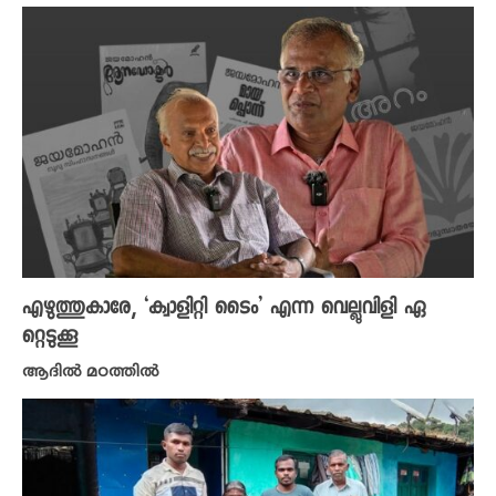
എഴുത്തുകാരേ, ‘ക്വാളിറ്റി ടൈം’ എന്ന വെല്ലുവിളി ഏ
റ്റെടുക്കൂ
ആദിൽ മഠത്തിൽ