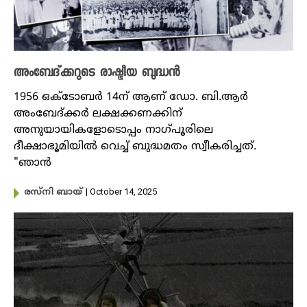
അംബേദ്ക്കറുടെ രാഷ്ട്രീയ ബുദ്ധൻ
1956 ഒക്ടോബർ 14ന് ആണ് ഡോ. ബി.ആർ
അംബേദ്ക്ക‍‍ർ ലക്ഷക്കണക്കിന്
അനുയായികളോടൊപ്പം നാഗ്പൂരിലെ
ദീക്ഷാഭൂമിയിൽ വെച്ച് ബുദ്ധമതം സ്വീകരിച്ചത്.
"ഞാൻ
| October 14, 2025
രസ്‌നി ബായ്