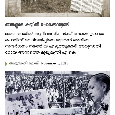
താങ്കളുടെ കയ്യിൽ ചോരക്കറയുണ്ട്
മുത്തങ്ങയിൽ ആദിവാസികൾക്ക് നേരെയുണ്ടായ
പൊലീസ് വെടിവയ്പ്പിനെ തുടർന്ന് അവിടെ
സന്ദർശനം നടത്തിയ എഴുത്തുകാരി അരുന്ധതി
റോയ് അന്നത്തെ മുഖ്യമന്ത്രി എ.കെ
| November 5, 2025
അരുന്ധതി റോയ്