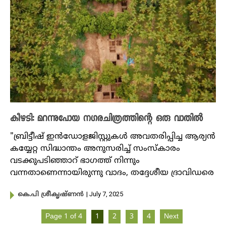
കീഴടി: മറന്നുപോയ നഗരചിത്രത്തിന്റെ ഒരു വാതിൽ
"ബ്രിട്ടീഷ് ഇൻഡോളജിസ്റ്റുകൾ അവതരിപ്പിച്ച ആര്യൻ
കയ്യേറ്റ സിദ്ധാന്തം അനുസരിച്ച് സംസ്കാരം
വടക്കുപടിഞ്ഞാറ് ഭാഗത്ത് നിന്നും
വന്നതാണെന്നായിരുന്നു വാദം, തദ്ദേശീയ ദ്രാവിഡരെ
| July 7, 2025
കെ.പി ശ്രീകൃഷ്ണൻ
Page 1 of 4
1
2
3
4
Next