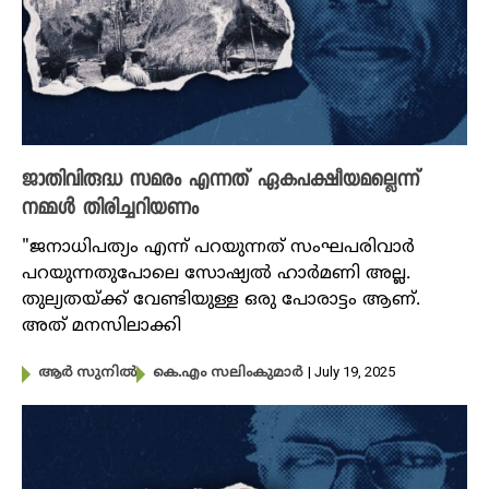
ജാതിവിരുദ്ധ സമരം എന്നത് ഏകപക്ഷീയമല്ലെന്ന്
നമ്മൾ തിരിച്ചറിയണം
"ജനാധിപത്യം എന്ന് പറയുന്നത് സംഘപരിവാർ
പറയുന്നതുപോലെ സോഷ്യൽ ഹാർമണി അല്ല.
തുല്യതയ്ക്ക് വേണ്ടിയുള്ള ഒരു പോരാട്ടം ആണ്.
അത് മനസിലാക്കി
| July 19, 2025
ആർ സുനിൽ
കെ.എം സലിംകുമാർ