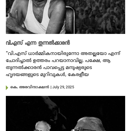
വി.എസ് എന്ന തുന്നൽക്കാരൻ
"വി.എസ് ധാർമ്മികനായിരുന്നോ അതല്ലയോ എന്ന്
ചോദിച്ചാൽ ഉത്തരം പറയാനാവില്ല. പക്ഷേ, ആ
തുന്നൽക്കാരൻ പാവപ്പെട്ട മനുഷ്യരുടെ
ഹൃദയങ്ങളുടെ മുറിവുകൾ, കേരളീയ
| July 29, 2025
കെ. അരവിന്ദാക്ഷൻ