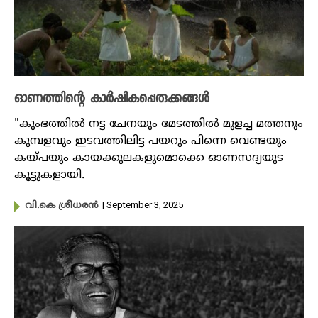
ഓണത്തിന്റെ കാർഷികപ്പെരുക്കങ്ങൾ
"കുംഭത്തിൽ നട്ട ചേനയും മേടത്തിൽ മുളച്ച മത്തനും
കുമ്പളവും ഇടവത്തിലിട്ട പയറും പിന്നെ വെണ്ടയും
കയ്പയും കായക്കുലകളുമൊക്കെ ഓണസദ്യയുട
കൂട്ടുകളായി.
| September 3, 2025
വി.കെ ശ്രീധരൻ