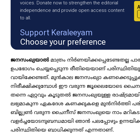
voices. Donate now to strengthen the editorial
A
independence and provide open access content
to all.
Support Keraleeyam
Choose your preference
ജനസംഖ്യയാൽ
മാത്രം നിർണയിക്കപ്പെടേണ്ടതല്ല പാര
ഉപഭോഗം ചെയ്യപ്പെടുന്ന രീതിയെയാണ് പരിസ്ഥിതി
വായിക്കേണ്ടത്. മുൻകാല ജനസംഖ്യാ കണക്കെടുപ്പു
നിരീക്ഷിക്കുമ്പോൾ ഈ വരുന്ന ജൂലൈയോടെ ചൈനയെ
തന്നെ ഏറ്റവും കൂടുതൽ ജനസംഖ്യയുള്ള രാഷ്ട്രമായ
ലഭ്യമാകുന്ന ഏകദേശ കണക്കുകളെ മുൻനിർത്തി പര
ബില്ല്യൺ വരുന്ന ചൈനീസ് ജനസംഖ്യയെ നാം മറികട
വളർച്ചയോടനുബന്ധമായി ഞാൻ പലപ്പോഴും ഉന്നയിക്
പരിസ്ഥിതിയെ ബാധിക്കുന്നത് എന്നതാണ്.