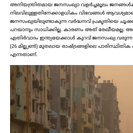
അനിയന്ത്രിതമായ ജനസംഖ്യാ വളർച്ചമൂലം ജനങ്ങൾക
നിലവിലുള്ളതിനേക്കാളധികം വിഭവങ്ങൾ ആവശ്യമാ
ജനസംഖ്യയിലുണ്ടാകുന്ന വർദ്ധനവ് പ്രകൃതിയെ ചൂഷ
പറയാനും സാധിക്കില്ല. കാരണം അത് രേഖീയമല്ല.
എതിർവാദം ഇന്ത്യയേക്കാൾ കുറവ് ജനസംഖ്യ വരുന്ന അ
(26 മില്ല്യൺ) മുതലായ രാഷ്ട്രങ്ങളിലെ പാരിസ്ഥിതിക
എന്നതാണ്.