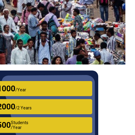
₹1000
/Year
₹2000
/2 Years
Students
₹500
/Year