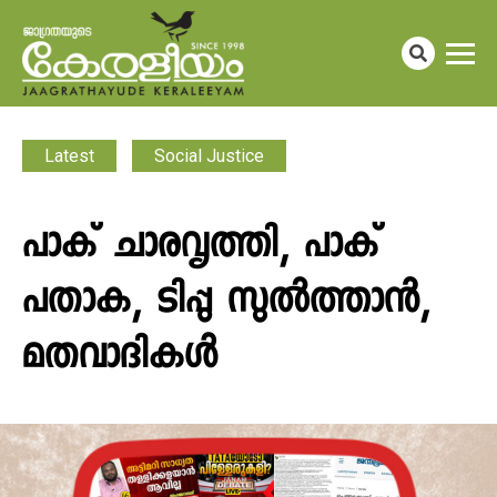
Latest
Social Justice
പാക് ചാരവൃത്തി, പാക്
പതാക, ടിപ്പു സുൽത്താൻ,
മതവാദികൾ