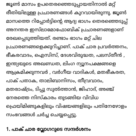
ജൂൺ മാസം ഉപതെരഞ്ഞെടുപ്പായതിനാൽ മറ്റ്
രീതിയിലുള്ള പ്രചാരണങ്ങൾ കുറവായിരുന്നു. ജൂൺ
മാസത്തെ റിപ്പോർട്ടിന്റെ ആദ്യ ഭാഗം തെരഞ്ഞെടുപ്പ്
അനന്തര ഇസ്‌ലാമോഫോബിക് പ്രചാരണങ്ങളാണ്
രേഖപ്പെടുത്തിയത്. രണ്ടാം ഭാഗം മറ്റ് ചില
പ്രചാരണങ്ങളെക്കുറിച്ചാണ്. പാക് ചാര പ്രവർത്തനം,
ഭീകരവാദം, ഐസിസ്, ദേശവിരുദ്ധത, പലസ്തീൻ ,
ഇന്ത്യയുടെ അഖണ്ഡത, ലിംഗ ന്യൂനപക്ഷങ്ങളെ
ആക്രമിക്കുന്നവർ , വർഗീയ വാദികൾ, മതഭീകരത,
പാക് പതാക, താലിബാനിസം, തീവ്രവാദം,
മതരാഷ്ട്രം, ടിപ്പു സുൽത്താൻ, ജിഹാദ്, അഞ്ച്
നേരത്തെ നിസ്കാരം തുടങ്ങിയ വിവിധ
ഫ്രെയിമിങ്ങുകളിലും വിഷയങ്ങളിലും പതിനേഴോളം
സംഭവങ്ങൾ ചർച്ച ചെയ്യപ്പെട്ടു.
1. പാക് ചാര വ്ലോഗറുടെ സന്ദർശനം