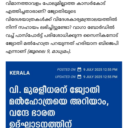
വിമാനത്താവളം പോലുമില്ലാത്ത കാസർകോട്
എത്തിച്ചതാരാണ്? ജ്യോതിയുടെ
വിദേശയാത്രകൾക്ക് വിദേശകാര്യമന്ത്രാലയത്തിൽ
നിന്ന് സഹായം ലഭിച്ചിട്ടുണ്ടോ? വാഗാ ബോർഡിൽ
വച്ച് പാസ്‌പോർട്ട് പരിശോധിക്കുന്ന സൈനികനോട്
ജ്യോതി മൽഹോത്ര പറയുന്നത് ഹരിയാന ബിജെപി
എന്നാണ്
(ജൂലൈ 9, മാധ്യമം).