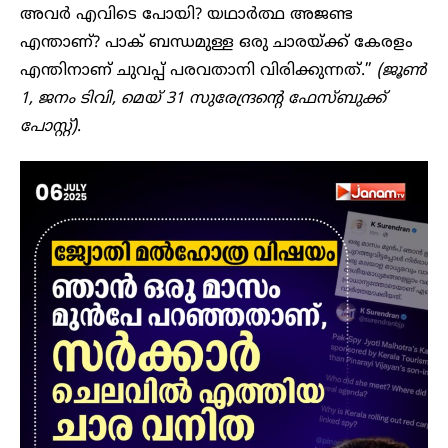
അവർ എവിടെ പോയി? യഥാർത്ഥ അജണ്ട
എന്താണ്? പാക് ബന്ധമുള്ള ഒരു ചാരയ്ക്ക് കേരളം
എന്തിനാണ് ചുവപ്പ് പരവതാനി വിരിക്കുന്നത്.”
(ജൂൺ
1, ജനം ടിവി, മെയ് 31 സുരേന്ദ്രന്റെ ഫേസ്ബുക്ക്
പോസ്റ്റ്)
.