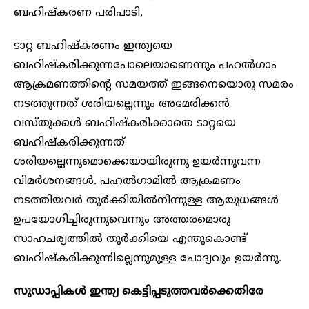
ബഹിഷ്‌കരണ പരിപാടി.
ടാറ്റ ബഹിഷ്‌കരണം ഇന്ത്യയെ
ബഹിഷ്‌കരിക്കുന്നപോലെയാണെന്നും പഹൽഗാം
ആക്രമണത്തിന്റെ സമയത്ത് ഇങ്ങനെയൊരു സമരം
നടത്തുന്നത് ശരിയല്ലെന്നും അമേരിക്കൻ
വസ്തുക്കൾ ബഹിഷ്‌കരിക്കാതെ ടാറ്റയെ
ബഹിഷ്‌കരിക്കുന്നത്
ശരിയല്ലെന്നുമൊക്കെയായിരുന്നു ഉയർന്നുവന്ന
വിമർശനങ്ങൾ. പഹൽഗാമിൽ ആക്രമണം
നടത്തിയവർ തുർക്കിയിൽനിന്നുള്ള ആയുധങ്ങൾ
ഉപയോഗിച്ചിരുന്നുവെന്നും അത്തരമൊരു
സാഹചര്യത്തിൽ തുർക്കിയെ എന്തുകൊണ്ട്
ബഹിഷ്‌കരിക്കുന്നില്ലെന്നുമുള്ള ചോദ്യവും ഉയർന്നു.
സുഡാപ്പികൾ ഇന്ത്യ കെട്ടിപ്പടുത്തവർക്കെതിരേ