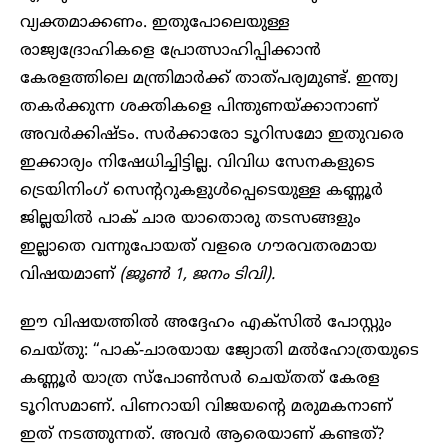
വ്യക്തമാക്കണം. ഇതുപോലെയുള്ള
രാജ്യദ്രോഹികളെ പ്രോത്സാഹിപ്പിക്കാൻ
കേരളത്തിലെ മന്ത്രിമാർക്ക് താത്പര്യമുണ്ട്. ഇന്ത്യ
തകർക്കുന്ന ശക്തികളെ പിന്തുണയ്ക്കാനാണ്
അവർക്കിഷ്ടം. സർക്കാരോ ടൂറിസമോ ഇതുവരെ
ഇക്കാര്യം നിഷേധിച്ചിട്ടില്ല. വിവിധ സേനകളുടെ
ട്രെയിനിംഗ് സെന്ററുകളുൾപ്പെടെയുള്ള കണ്ണൂർ
ജില്ലയിൽ പാക് ചാര യാതൊരു തടസങ്ങളും
ഇല്ലാതെ വന്നുപോയത് വളരെ ഗൗരവതരമായ
വിഷയമാണ്
(ജൂൺ 1, ജനം ടിവി).
ഈ വിഷയത്തിൽ അദ്ദേഹം എക്‌സിൽ പോസ്റ്റും
ചെയ്തു: “പാക്-ചാരയായ ജ്യോതി മൽഹോത്രയുടെ
കണ്ണൂർ യാത്ര സ്‌പോൺസർ ചെയ്തത് കേരള
ടൂറിസമാണ്. പിണറായി വിജയന്റെ മരുമകനാണ്
ഇത് നടത്തുന്നത്. അവർ ആരെയാണ് കണ്ടത്?