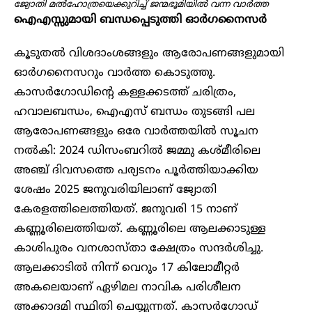
ജ്യോതി മൽഹോത്രയെക്കുറിച്ച് ജന്മഭൂമിയിൽ വന്ന വാർത്ത
ഐഎസ്സുമായി ബന്ധപ്പെടുത്തി ഓർഗനൈസർ
കൂടുതൽ വിശദാംശങ്ങളും ആരോപണങ്ങളുമായി
ഓർഗനൈസറും വാർത്ത കൊടുത്തു.
കാസർഗോഡിന്റെ കള്ളക്കടത്ത് ചരിത്രം,
ഹവാലബന്ധം, ഐഎസ് ബന്ധം തുടങ്ങി പല
ആരോപണങ്ങളും ഒരേ വാർത്തയിൽ സൂചന
നൽകി: 2024 ഡിസംബറിൽ ജമ്മു കശ്മീരിലെ
അഞ്ച് ദിവസത്തെ പര്യടനം പൂർത്തിയാക്കിയ
ശേഷം 2025 ജനുവരിയിലാണ് ജ്യോതി
കേരളത്തിലെത്തിയത്. ജനുവരി 15 നാണ്
കണ്ണൂരിലെത്തിയത്. കണ്ണൂരിലെ ആലക്കാടുള്ള
കാശിപുരം വനശാസ്താ ക്ഷേത്രം സന്ദർശിച്ചു.
ആലക്കാടിൽ നിന്ന് വെറും 17 കിലോമീറ്റർ
അകലെയാണ് ഏഴിമല നാവിക പരിശീലന
അക്കാദമി സ്ഥിതി ചെയ്യുന്നത്. കാസർഗോഡ്