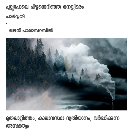
പുല്ലുപോലെ പിഴുതെറിഞ്ഞ നെല്ലിമരം
പാർവ്വതി
,
രജനി പാലാമ്പറമ്പിൽ
മുതലാളിത്തം, കാലാവസ്ഥാ വ്യതിയാനം, വർദ്ധിക്കുന്ന
അസമത്വം