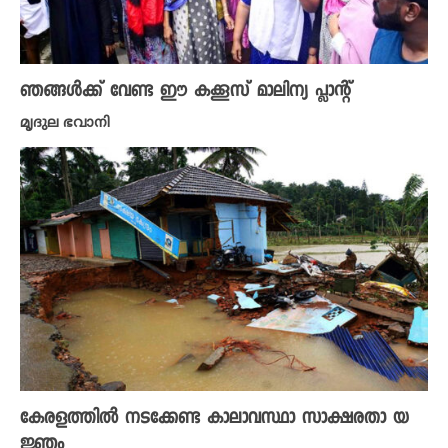
ഞങ്ങൾക്ക് വേണ്ട ഈ കക്കൂസ് മാലിന്യ പ്ലാന്റ്
മൃദുല ഭവാനി
കേരളത്തിൽ നടക്കേണ്ട കാലാവസ്ഥാ സാക്ഷരതാ യ
ജ്ഞം