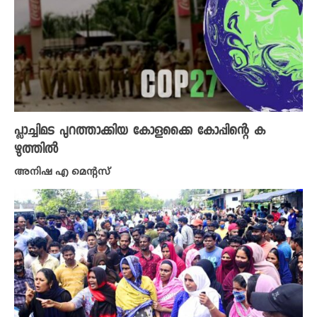
പ്ലാച്ചിമട പുറത്താക്കിയ കോളക്കൈ കോപ്പിന്റെ ക
ഴുത്തിൽ
അനിഷ എ മെന്റസ്