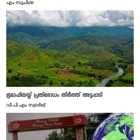
എം സുചിത്ര
ഭൂമാഫിയയ്ക്ക് പ്രതിരോധം തീർത്ത് അട്ടപ്പാടി
വി.പി.എം സ്വാദിഖ്