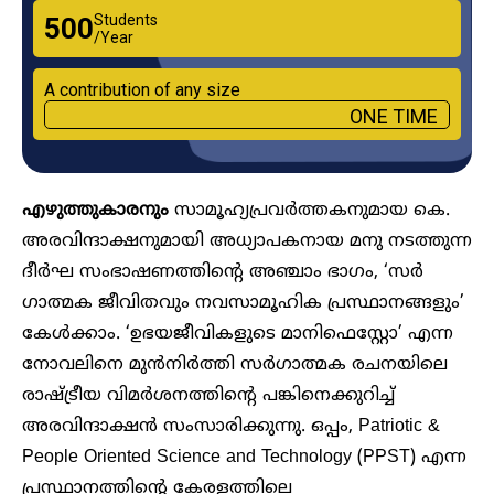
Students
₹500
/Year
A contribution of any size
ONE TIME
എഴുത്തുകാരനും
സാമൂഹ്യപ്രവർത്തകനുമായ കെ.
അരവിന്ദാക്ഷനുമായി അധ്യാപകനായ മനു നടത്തുന്ന
ദീർഘ സംഭാഷണത്തിന്റെ അഞ്ചാം ഭാ​ഗം, ‘സർ​
ഗാത്മക ജീവിതവും നവസാമൂഹിക പ്രസ്ഥാനങ്ങളും’
കേൾക്കാം. ‘ഉഭയജീവികളുടെ മാനിഫെസ്റ്റോ’ എന്ന
നോവലിനെ മുൻനിർത്തി സർ​ഗാത്മക രചനയിലെ
രാഷ്ട്രീയ വിമർശനത്തിന്റെ പങ്കിനെക്കുറിച്ച്
അരവിന്ദാക്ഷൻ സംസാരിക്കുന്നു. ഒപ്പം, Patriotic &
People Oriented Science and Technology (PPST) എന്ന
പ്രസ്ഥാനത്തിന്റെ കേരളത്തിലെ