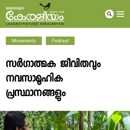
Movements
Podcast
സർ​ഗാത്മക ജീവിതവും
നവസാമൂഹിക
പ്രസ്ഥാനങ്ങളും