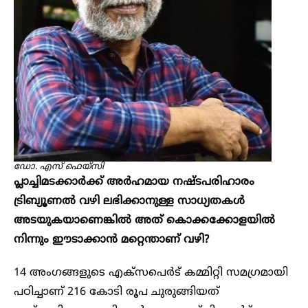
ഡോ. എസ് ഫെയ്സി
പ്ലാച്ചിമടക്കാര്‍ക്ക് അർഹമായ നഷ്ടപരിഹാരം
ട്രിബ്യൂണല്‍ വഴി ലഭിക്കാനുള്ള സാധ്യതകള്‍
അടയുകയാണെങ്കില്‍ അത് കൊക്കക്കോളയിൽ
നിന്നും ഈടാക്കാൻ മറ്റെന്താണ് വഴി?
14 അംഗങ്ങളുടെ എക്‌സപെര്‍ട് കമ്മിറ്റി സമഗ്രമായി
പഠിച്ചാണ് 216 കോടി രൂപ ചുരുങ്ങിയത്