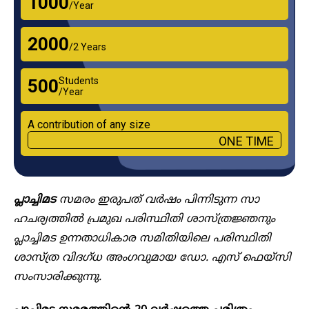
₹1000
/Year
₹2000
/2 Years
Students
₹500
/Year
A contribution of any size
ONE TIME
പ്ലാച്ചിമട
സമരം ഇരുപത് വർഷം പിന്നിടുന്ന സാ​
ഹചര്യത്തിൽ പ്രമുഖ പരിസ്ഥിതി ശാസ്ത്രജ്ഞനും
പ്ലാച്ചിമട ഉന്നതാധികാര സമിതിയിലെ പരിസ്ഥിതി
ശാസ്ത്ര വിദ​ഗ്ധ അം​ഗവുമായ ഡോ. എസ് ഫെയ്സി
സംസാരിക്കുന്നു.