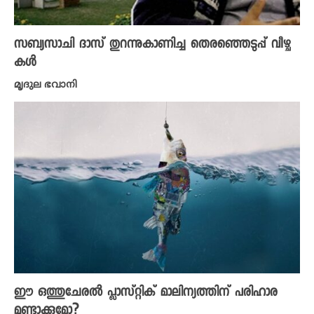
സബ്യസാചി ദാസ് തുറന്നുകാണിച്ച തെരഞ്ഞെടുപ്പ് വീഴ്ച
കൾ
മൃദുല ഭവാനി
ഈ ഒത്തുചേരൽ പ്ലാസ്റ്റിക് മാലിന്യത്തിന് പരിഹാര
മുണ്ടാക്കുമോ?