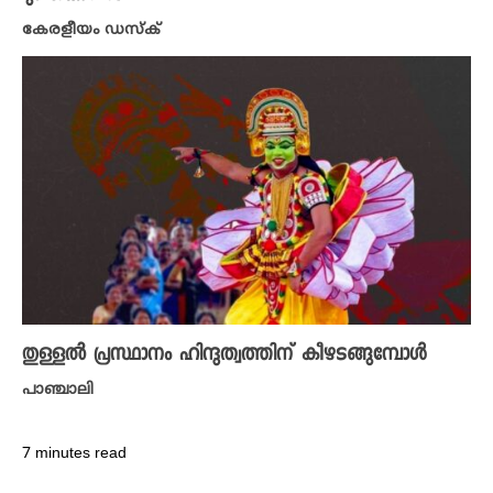
കേരളീയം ഡസ്ക്
തുള്ളൽ പ്രസ്ഥാനം ഹിന്ദുത്വത്തിന് കീഴടങ്ങുമ്പോൾ
പാഞ്ചാലി
7 minutes read