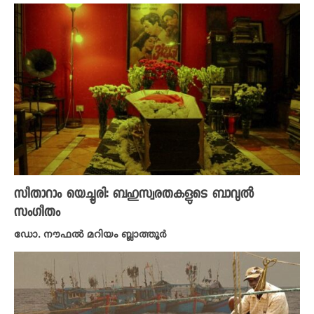
സീതാറാം യെച്ചൂരി: ബഹുസ്വരതകളുടെ ബാവുൽ
സംഗീതം
ഡോ. നൗഫൽ മറിയം ബ്ലാത്തൂർ