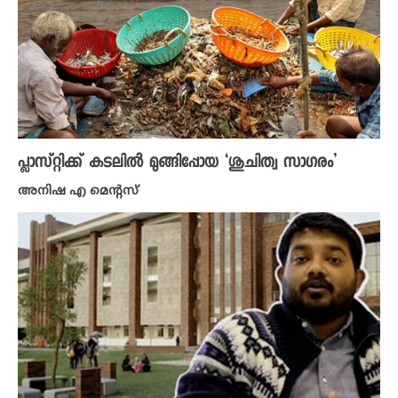
പ്ലാസ്റ്റിക്ക് കടലിൽ മുങ്ങിപ്പോയ ‘ശുചിത്വ സാ​ഗരം’
അനിഷ എ മെന്റസ്