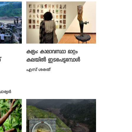
കഭൂം: കാലാവസ്ഥാ മാറ്റം
്
കലയിൽ ഇടപെടുമ്പോൾ
എസ് ശരത്
ര്യർ