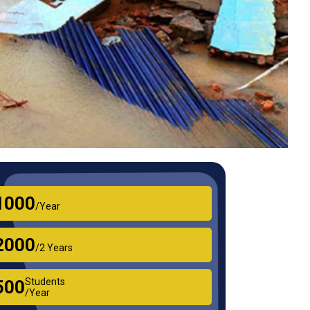
₹1000
/Year
₹2000
/2 Years
Students
₹500
/Year