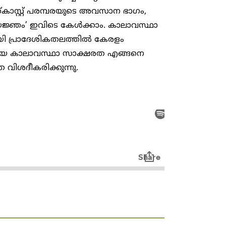
ാസ്റ്റ് പരമ്പരയുടെ അവസാന ഭാ​ഗം,
ജ്ഞം’ ഇവിടെ കേൾക്കാം. കാലാവസ്ഥാ
നായി പ്രാദേശികതലത്തിൽ കേരളം
യമായ കാലാവസ്ഥാ സാക്ഷരത എങ്ങനെ
വിശദീകരിക്കുന്നു.