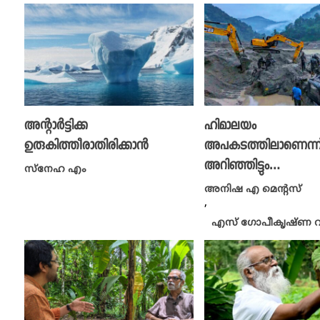
അന്റാർട്ടിക്ക
ഹിമാലയം
ഉരുകിത്തീരാതിരിക്കാൻ
അപകടത്തിലാണെന്ന
അറിഞ്ഞിട്ടും…
സ്നേഹ എം
അനിഷ എ മെന്റസ്
,
എസ് ഗോപീകൃഷ്ണ വാ