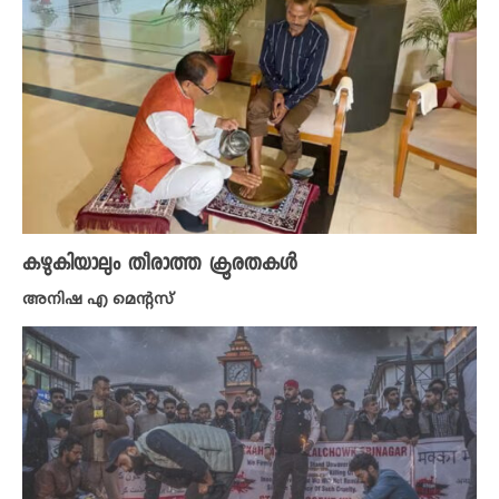
കഴുകിയാലും തീരാത്ത ക്രൂരതകൾ
അനിഷ എ മെന്റസ്