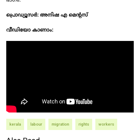
ഭാഗം.
പ്രൊഡ്യൂസർ: അനിഷ എ മെന്റസ്
വീഡിയോ കാണാം:
kerala
labour
migration
rights
workers