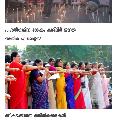
പഹൽഗാമിന് ശേഷം കശ്‌മീർ ജനത
അനിഷ എ മെന്റസ്
മറികടക്കാത്ത മതിൽക്കെട്ടുകൾ