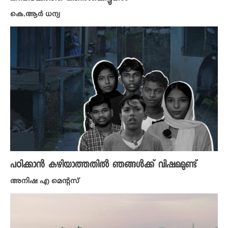
കെ.ആർ ധന്യ
പഠിക്കാൻ കഴിയാത്തതിൽ ഞങ്ങൾക്ക് വിഷമമുണ്ട്
അനിഷ എ മെന്റസ്