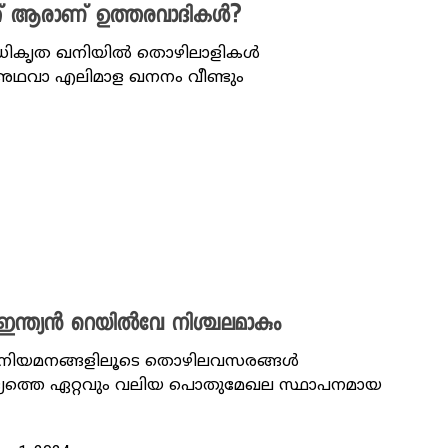
ക്ക് ആരാണ് ഉത്തരവാദികൾ?
ധികൃത ഖനിയിൽ തൊഴിലാളികൾ
 അഥവാ എലിമാള ഖനനം വീണ്ടും
്ത്യൻ റെയിൽവേ നിശ്ചലമാകും
ാർ നിയമനങ്ങളിലൂടെ തൊഴിലവസരങ്ങൾ
രാജ്യത്തെ ഏറ്റവും വലിയ പൊതുമേഖല സ്ഥാപനമായ