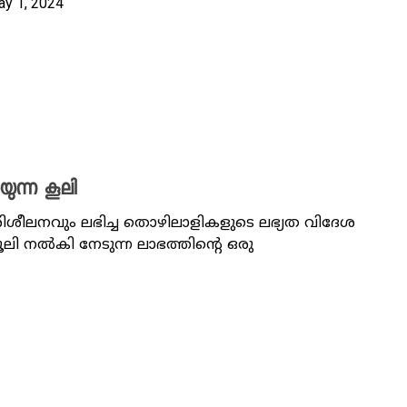
ay 1, 2024
ുന്ന കൂലി
ശീലനവും ലഭിച്ച തൊഴിലാളികളുടെ ലഭ്യത വിദേശ
 നൽകി നേടുന്ന ലാഭത്തിന്റെ ഒരു