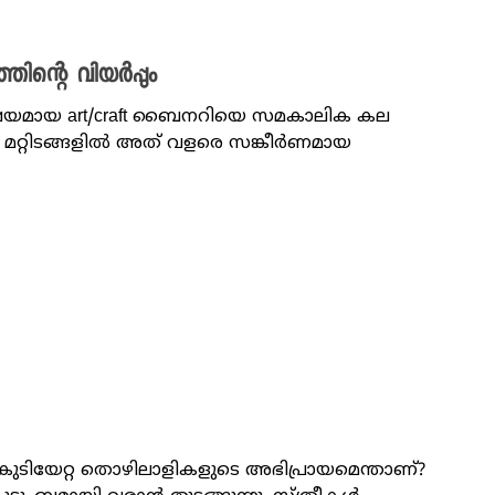
ിന്റെ വിയർപ്പും
വിഷയമായ art/craft ബൈനറിയെ സമകാലിക കല
ം മറ്റിടങ്ങളിൽ അത് വളരെ സങ്കീർണമായ
ച് കുടിയേറ്റ തൊഴിലാളികളുടെ അഭിപ്രായമെന്താണ്?