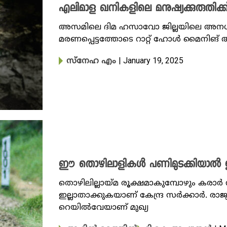
എലിമാള ഖ‌നികളിലെ മനുഷ്യക്കുരുതി
അസമിലെ ദിമ ഹസാവോ ജില്ലയിലെ അന
മരണപ്പെട്ടത്തോടെ റാറ്റ് ഹോൾ മൈനിങ്
| January 19, 2025
സ്നേഹ എം
ഈ തൊഴിലാളികൾ പണിമുടക്കിയാൽ ഇന
തൊഴിലില്ലായ്മ രൂക്ഷമാകുമ്പോഴും കര
ഇല്ലാതാക്കുകയാണ് കേന്ദ്ര സ‍ർക്കാർ. 
റെയിൽവേയാണ് മുഖ്യ