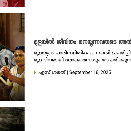
മുളയിൽ ജീവിതം നെയ്യുന്നവരുടെ അ
മുളയുടെ പാരിസ്ഥിതിക പ്രസക്തി പ്രചരിപ
മുള ദിനമായി ലോകമെമ്പാടും ആചരിക്കുന്ന
| September 18, 2025
എസ് ശരത്