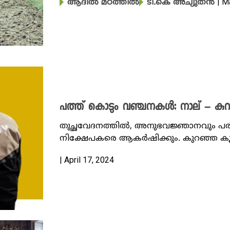
| M
ആദിൽ മഠത്തിൽ
ടി.കെ അച്യുതൻ
പത്ത് കൊടും വഞ്ചനകൾ: നാല് – കുറയ
തുച്ഛവേദനത്തിൽ, അനുഭവജ്ഞാനവും പരി
നിക്ഷേപകരെ ആകർഷിക്കും. കുറഞ്ഞ കൂലി
| April 17, 2024