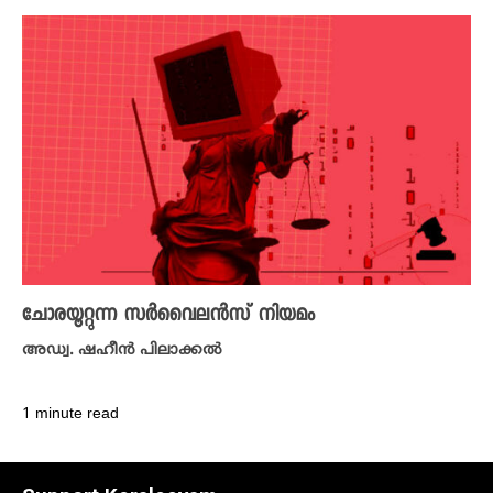
ചോരയൂറ്റുന്ന സർവൈലൻസ് നിയമം
അഡ്വ. ഷഹീൻ പിലാക്കൽ
1 minute read