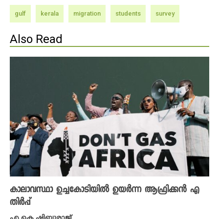
gulf
kerala
migration
students
survey
Also Read
കാലാവസ്ഥാ ഉച്ചകോടിയിൽ ഉയർന്ന ആഫ്രിക്കൻ എ
തിർപ്പ്
എ.കെ ഷിബുരാജ്