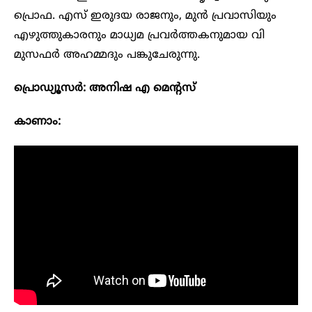
പ്രൊഫ. എസ് ഇരുദയ രാജനും, മുൻ പ്രവാസിയും
എഴുത്തുകാരനും മാധ്യമ പ്രവർത്തകനുമായ വി
മുസഫർ അഹമ്മദും പങ്കുചേരുന്നു.
പ്രൊഡ്യൂസർ: അനിഷ എ മെന്റസ്
കാണാം: