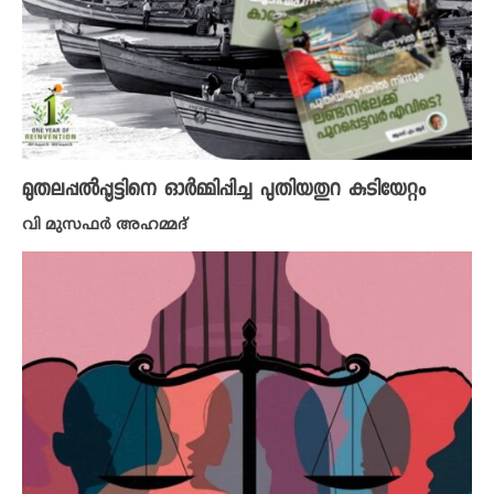
മുതലപ്പൽപ്പൂട്ടിനെ ഓർമ്മിപ്പിച്ച പുതിയതുറ കുടിയേറ്റം
വി മുസഫർ അഹമ്മദ്