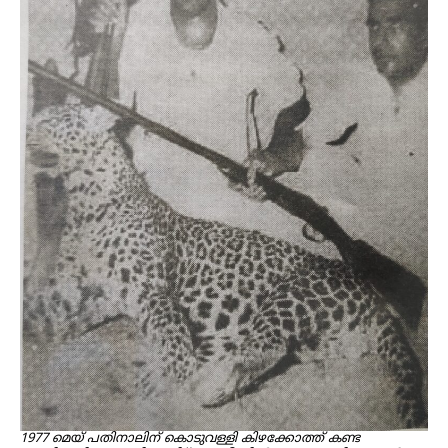
1977 മെയ് പതിനാലിന് കൊടുവള്ളി കിഴക്കോത്ത് കണ്ട