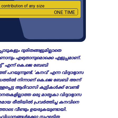
 contribution of any size
ONE TIME
ാടുകളും ദുരിതങ്ങളുമില്ലാതെ
 കാണാനും എഴുതാനുമൊക്കെ എളുപ്പമാണ്.
ട്” എന്ന് കെ.ജെ ബേബി
പറയുന്നുണ്ട്. ‘കനവ്’ എന്ന വിദ്യാഭ്യാസ
സത്തിൽ നിന്നാണ് കെ.ജെ ബേബി അന്ന്
്ളപ്പെട്ട ആദിവാസി കുട്ടികൾക്ക് വേണ്ടി
തകളില്ലാത്ത ഒരു മാതൃകാ വിദ്യാഭ്യാസ
ുതകരമായ രീതിയിൽ പ്രവർത്തിച്ച കനവിനെ
തോടെ വീണ്ടും ഉയരുകയുണ്ടായി.
ർ സംവിധാനങ്ങൾക്കോ സംഘടിത