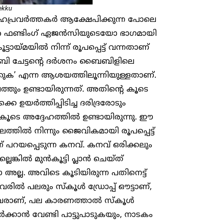
ekku
സഹപ്രവർത്തകർ ആക്ഷേപിക്കുന്ന പോലെ
ശ ഫണ്ടിംഗ് ഏജൻസിയുടെയോ ഭാഗമായി
ടായ്മയിൽ നിന്ന് രൂപപ്പെട്ട് വന്നതാണ്
േബി ചേട്ടന്റെ ദർശനം ബൈബിളിലെ
ുക’ എന്ന ആശയത്തിലൂന്നിയുള്ളതാണ്.
ത്തും ഉണ്ടായിരുന്നത്. അതിന്റെ കൂടെ
 ഉയർത്തിപ്പിടിച്ച ദരിദ്രരോടും
 കൂടെ അദ്ദേഹത്തിൽ ഉണ്ടായിരുന്നു. ഈ
തലത്തിൽ നിന്നും ജൈവികമായി രൂപപ്പെട്ട്
് പറയപ്പെടുന്ന കനവ്. കനവ് ഒരിക്കലും
ലെങ്കിൽ മുൻകൂട്ടി പ്ലാൻ ചെയ്ത്
ോ അല്ല. അവിടെ കൂടിയിരുന്ന പതിനെട്ട്
ൽ പലരും സ്കൂൾ ഡ്രോപ്പ് ഔട്ടാണ്,
രാണ്, പല കാരണത്താൽ സ്കൂൾ
േർക്കാൻ വേണ്ടി പാട്ടുപാടുകയും, നാടകം