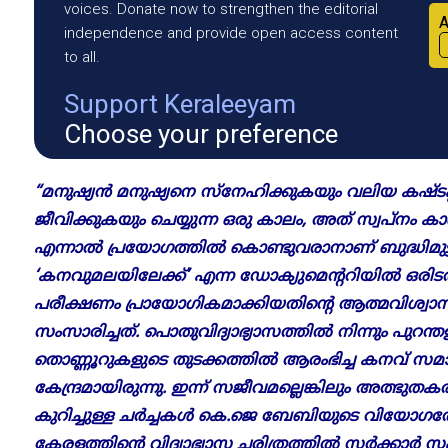
voices. Donate now to strengthen the editorial
A
independence and provide open access content
to all.
Support Keraleeyam
Choose your preference
“മനുഷ്യൻ മനുഷ്യനെ സ്നേഹിക്കുകയും വലിയ കഷ്ടപ്പ
ജീവിക്കുകയും ചെയ്യുന്ന ഒരു കാലം, അത് സ്വപ്നം
എന്നാൽ പ്രയോഗത്തിൽ കൊണ്ടുവരാനാണ് ബുദ്ധിമുട്
‘കനവുമലയിലേക്ക്’ എന്ന ഡോക്യുമെന്ററിയിൽ ഒരിടത്ത് 
പരീക്ഷണം പ്രായോഗികമാക്കിയതിന്റെ ആത്മവിശ്വാ
സംസാരിച്ചത്. പൊതുവിദ്യാഭ്യാസത്തിൽ നിന്നും പുറന്തള
തൊണ്ണൂറുകളുടെ തുടക്കത്തിൽ ആരംഭിച്ച കനവ് സമാന
കേന്ദ്രമായിരുന്നു. ഇന്ന് സജീവമല്ലെങ്കിലും അത്ഭ
കുറിച്ചുള്ള ചർച്ചകൾ കെ.ജെ ബേബിയുടെ വിയോഗത്
കേരളത്തിന്റെ വിദ്യാഭ്യാസ ചരിത്രത്തിൽ സർക്കാ