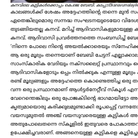
കനവിലെ കുട്ടികൾക്കൊപ്പം കെ.ജെ ബേബി. കടപ്പാട്:kanavumalayil
കാലങ്ങൾക്ക് ശേഷം അദ്ദേഹത്തിന്റെ തന്നെ മുൻ 
ഏതെങ്കിലുമൊരു സന്നദ്ധ സംഘടനയുടെയോ വിദേ
തുടങ്ങിയതല്ല കനവ്. മറിച്ച് ആദിവാസികളുമായുള്ള കൂട്
കനവ്. ആദിവാസി പ്രവർത്തനത്തെ സംബന്ധിച്ച് ബ
‘നിന്നെ പോലെ നിന്റെ അയൽക്കാരെയും സ്നേഹിക്ക
ആ ഒരു മൂല്യം തന്നെയാണ് ബേബി ചേട്ടന് എല്ലാക്കാല
സാംസ്കാരിക വേദിയും നക്സലൈറ്റ് പ്രസ്ഥാനവും ഒക്കെ
ആദിവാസികളോടും ഒപ്പം നിൽക്കുക എന്നുള്ള മൂല്യം
രണ്ട് മൂല്യങ്ങളും അദ്ദേഹത്തെ കൊണ്ടെത്തിച്ച ഒരു 
വന്ന ഒരു പ്രസ്ഥാനമാണ് ആൾട്ടർനേറ്റീവ് സ്കൂൾ എന്ന
വേറെന്തെങ്കിലും ഒരു പ്രോജക്ടിന്റെ ഭാഗമായിട്ടോ അല്
കൃത്യമായൊരു കരിക്കുലമുണ്ടാക്കി രൂപപ്പെട്ട് വന്നത
വയസുമുതൽ അഞ്ച് വയസുവരെയുള്ള കുട്ടികൾ അവരി
അതുപോലെതന്നെ സ്കൂളിൽ ഇതുവരെ പോകാത്തവ
ഉപേക്ഷിച്ചവരാണ്. അങ്ങനെയുള്ള കുട്ടികളെ കൂട്ടിച്ച