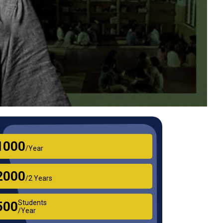
₹1000
/Year
₹2000
/2 Years
Students
₹500
/Year