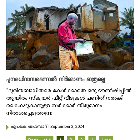
പുനരധിവാസമെന്നാൽ നിർമ്മാണം മാത്രമല്ല
"ദുരിതബാധിതരെ കേൾക്കാതെ ഒരു ടൗൺഷിപ്പിൽ
ആയിരം സ്ക്വയർ ഫീറ്റ് വീടുകൾ പണിത് നൽകി
കൈകഴുകാനുള്ള സർക്കാർ തീരുമാനം
നിരാശപ്പെടുത്തുന്ന
| September 2, 2024
എം.കെ ഷഹസാദ്