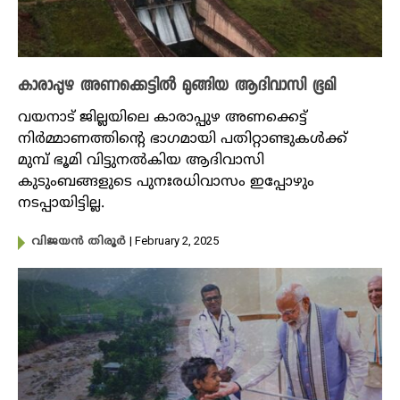
കാരാപ്പുഴ അണക്കെട്ടിൽ മുങ്ങിയ ആദിവാസി ഭൂമി
വയനാട് ജില്ലയിലെ കാരാപ്പുഴ അണക്കെട്ട്
നിർമ്മാണത്തിന്റെ ഭാ​ഗമായി പതിറ്റാണ്ടുകൾക്ക്
മുമ്പ് ഭൂമി വിട്ടുനൽകിയ ആദിവാസി
കുടുംബങ്ങളുടെ പുനഃരധിവാസം ഇപ്പോഴും
നടപ്പായിട്ടില്ല.
| February 2, 2025
വിജയൻ തിരൂർ