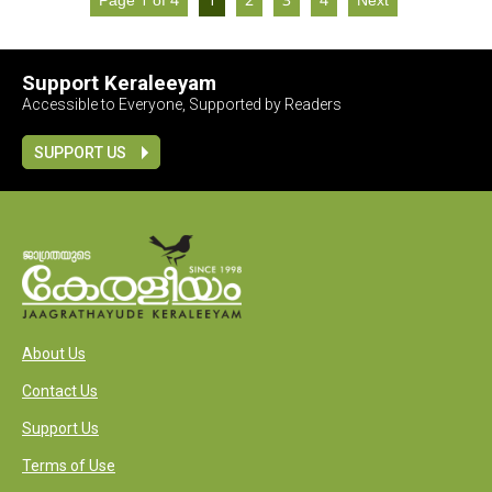
Page 1 of 4
1
2
3
4
Next
Support Keraleeyam
Accessible to Everyone, Supported by Readers
SUPPORT US
About Us
Contact Us
Support Us
Terms of Use