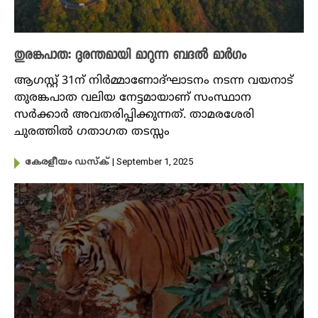
തുരങ്കപാത: ദുരന്തമായി മാറുന്ന ബദൽ മാർഗം
ആഗസ്റ്റ് 31ന് നി‍ർമ്മാണോദ്ഘാടനം നടന്ന വയനാട്
തുരങ്കപാത വലിയ നേട്ടമായാണ് സംസ്ഥാന
സർക്കാർ അവതരിപ്പിക്കുന്നത്. താമരശേരി
ചുരത്തിൽ ഗതാഗത തടസ്സം
| September 1, 2025
കേരളീയം ഡസ്ക്