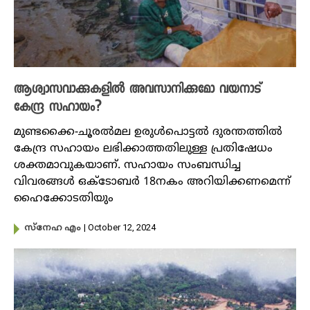
ആശ്വാസവാക്കുകളിൽ അവസാനിക്കുമോ വയനാട്
കേന്ദ്ര സഹായം?
മുണ്ടക്കൈ-ചൂരൽമല ഉരുൾപൊട്ടൽ ദുരന്തത്തിൽ
കേന്ദ്ര സഹായം ലഭിക്കാത്തതിലുള്ള പ്രതിഷേധം
ശക്തമാവുകയാണ്. സഹായം സംബന്ധിച്ച
വിവരങ്ങൾ ഒക്ടോബർ 18നകം അറിയിക്കണമെന്ന്
ഹൈക്കോടതിയും
| October 12, 2024
സ്നേഹ എം