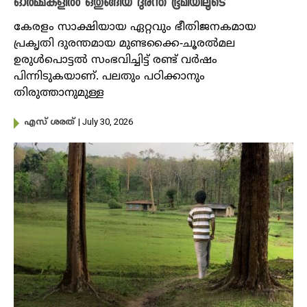
ഓർമ്മകളിൽ ഒതുങ്ങിയ ദുരന്ത ഭൂമിയിലൂടെ
കേരളം സാക്ഷിയായ ഏറ്റവും ഭീതിജനകമായ
പ്രകൃതി ദുരന്തമായ മുണ്ടക്കൈ-ചൂരല്‍മല
ഉരുള്‍പൊട്ടല്‍ സംഭവിച്ചിട്ട് രണ്ട് വർഷം
പിന്നിടുകയാണ്. പലതും പഠിക്കാനും
തിരുത്താനുമുള്ള
| July 30, 2026
എസ് ശരത്