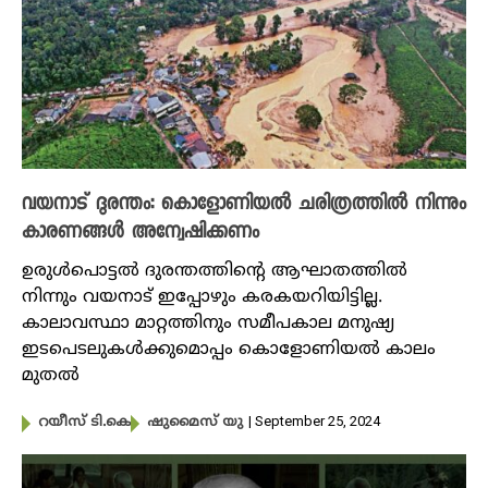
വയനാട് ദുരന്തം: കൊളോണിയൽ ചരിത്രത്തിൽ നിന്നും
കാരണങ്ങൾ അന്വേഷിക്കണം
ഉരുൾപൊട്ടൽ ദുരന്തത്തിന്റെ ആഘാതത്തിൽ
നിന്നും വയനാട് ഇപ്പോഴും കരകയറിയിട്ടില്ല.
കാലാവസ്ഥാ മാറ്റത്തിനും സമീപകാല മനുഷ്യ
ഇടപെടലുകൾക്കുമൊപ്പം കൊളോണിയൽ കാലം
മുതൽ
| September 25, 2024
റയീസ് ടി.കെ
ഷുമൈസ് യു