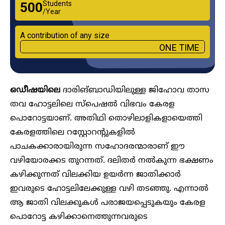
Students
₹500
/Year
A contribution of any size
ONE TIME
ഒഡീഷയിലെ
ദാരിങ്ബാഡിയിലുള്ള ജിഹോവ താസ
തവ ഹോട്ടലിലെ സ്പെഷൽ വിഭവം കേരള
പൊറോട്ടയാണ്. അതിഥി തൊഴിലാളികളായെത്തി
കേരളത്തിലെ റസ്റ്റോറന്റുകളിൽ
പാചകക്കാരായിരുന്ന സഹോദരന്മാരാണ് ഈ
വഴിയോരക്കട തുറന്നത്. ദലിതർ നൽകുന്ന ഭക്ഷണം
കഴിക്കുന്നത് വിലക്കിയ ഉയർന്ന ജാതിക്കാർ
ഇവരുടെ ഹോട്ടലിലേക്കുള്ള വഴി തടഞ്ഞു. എന്നാൽ
ആ ജാതി വിലക്കുകൾ പരാജയപ്പെടുകയും കേരള
പൊറോട്ട കഴിക്കാനെത്തുന്നവരുടെ