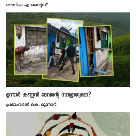
അനിഷ എ മെന്റസ്
മൂന്നാർ കണ്ണൻ ദേവന്റെ സാമ്രാജ്യമോ?
പ്രഭാഹരൻ കെ. മൂന്നാർ