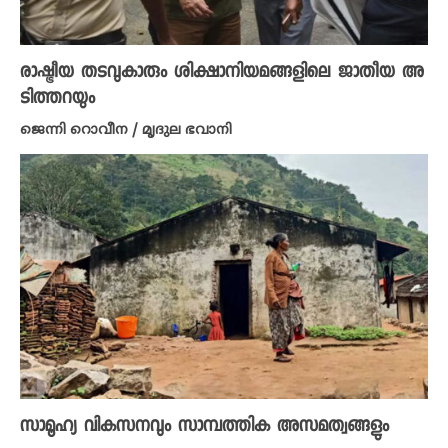
രാഷ്ട്രീയ തടവുകാരും ശിക്ഷാനിയമങ്ങളിലെ ജാതീയ അ
ടിത്തറയും
ജെന്നി റൊവീന / മൃദുല ഭവാനി
സാമൂഹ്യ വികസനവും സാമ്പത്തിക അസമത്വങ്ങളും