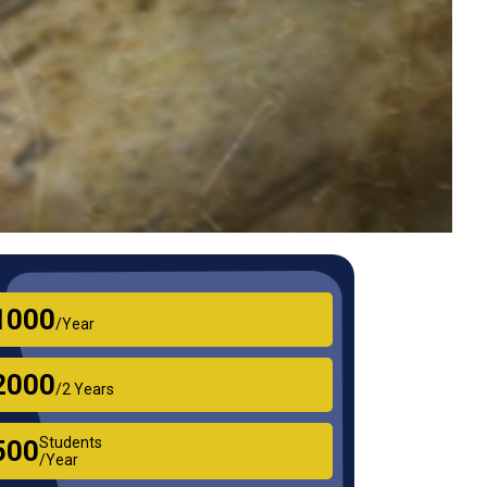
₹1000
/Year
₹2000
/2 Years
Students
₹500
/Year