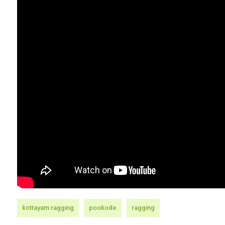
kottayam ragging
pookode
ragging