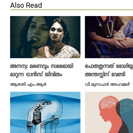
Also Read
അനന്യ: മരണവും സമരമായി
പൊരുതുന്നത് രോ​ഗിയ
മാറുന്ന ട്രാൻസ് ജീവിതം
അന്തസ്സിന് വേണ്ടി
ആരതി എം.ആർ
വി മുസഫർ അഹമ്മദ്