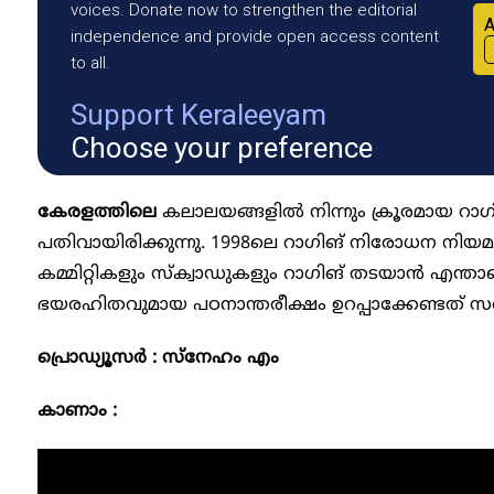
voices. Donate now to strengthen the editorial
A
independence and provide open access content
to all.
Support Keraleeyam
Choose your preference
കേരളത്തിലെ
കലാലയങ്ങളിൽ നിന്നും ക്രൂരമായ റാ​
പതിവായിരിക്കുന്നു. 1998ലെ റാഗിങ് നിരോധന നിയ
കമ്മിറ്റികളും സ്ക്വാഡുകളും റാ​ഗിങ് തടയാൻ എന്താണ
ഭയരഹിതവുമായ പഠനാന്തരീക്ഷം ഉറപ്പാക്കേണ്ടത് സർ
പ്രൊഡ്യൂസർ : സ്നേഹം എം
കാണാം :