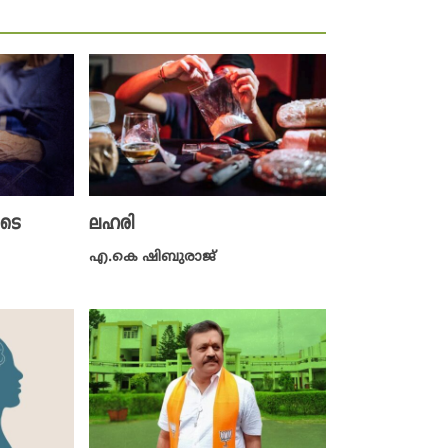
ുടെ
ലഹരി
എ.കെ ഷിബുരാജ്