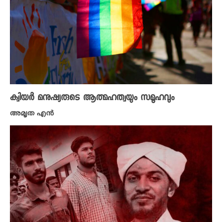
ക്വിയർ മനുഷ്യരുടെ ആത്മഹത്വയും സമൂഹവും
അമൃത എൻ