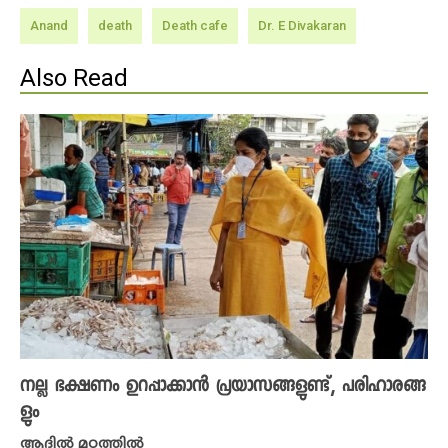
Anand
death
Death cafe
Dr. E Divakaran
Also Read
നല്ല ഭക്ഷണം ഉറപ്പാക്കാൻ പ്രയാസങ്ങളുണ്ട്, പരിഹാരങ്ങ
ളും
ആദിൽ മഠത്തിൽ