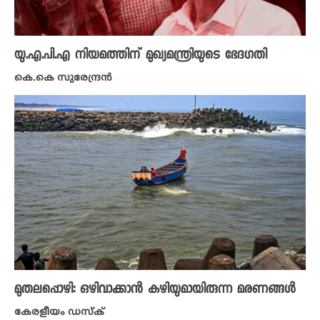
യു.എ.പി.എ നിയമത്തിന് മുഖ്യമന്ത്രിയുടെ ഭേ​ദ​ഗതി
കെ.കെ സുരേന്ദ്രൻ
മുതലപ്പൊഴി: ഒഴിവാക്കാൻ കഴിയുമായിരുന്ന മരണങ്ങൾ
കേരളീയം ഡസ്ക്