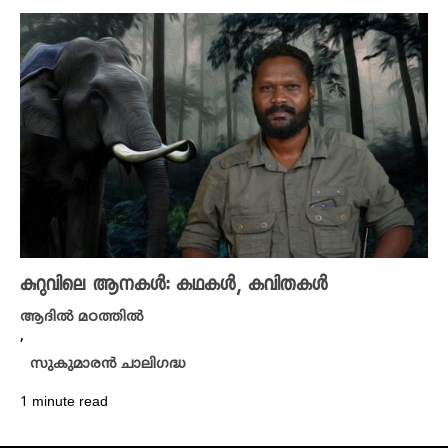
കുറുവിലെ ആനകൾ: കഥകൾ, കവിതകൾ
ആദിൽ മഠത്തിൽ
,
സുകുമാരൻ ചാലിഗദ്ധ
1 minute read