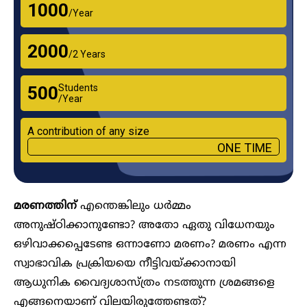
₹1000
/Year
₹2000
/2 Years
Students
₹500
/Year
A contribution of any size
ONE TIME
മരണത്തിന്
എന്തെങ്കിലും ധർമ്മം
അനുഷ്ഠിക്കാനുണ്ടോ? അതോ ഏതു വിധേനയും
ഒഴിവാക്കപ്പെടേണ്ട ഒന്നാണോ മരണം? മരണം എന്ന
സ്വാഭാവിക പ്രക്രിയയെ നീട്ടിവയ്ക്കാനായി
ആധുനിക വൈദ്യശാസ്ത്രം നടത്തുന്ന ശ്രമങ്ങളെ
എങ്ങനെയാണ് വിലയിരുത്തേണ്ടത്?