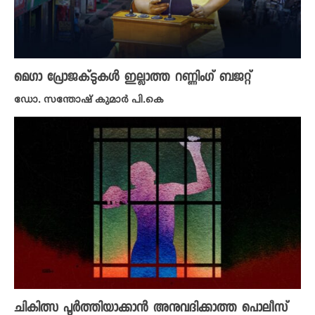
മെ​ഗാ പ്രോജക്ടുകൾ ഇല്ലാത്ത റണ്ണിം​ഗ് ബജറ്റ്
ഡോ. സന്തോഷ് കുമാർ പി.കെ
ചികിത്സ പൂർത്തിയാക്കാൻ അനുവദിക്കാത്ത പൊലീസ്