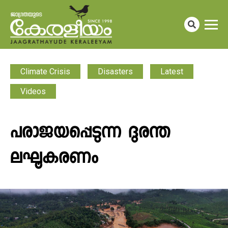
Climate Crisis
Disasters
Latest
Videos
പരാജയപ്പെടുന്ന ദുരന്ത
ലഘൂകരണം