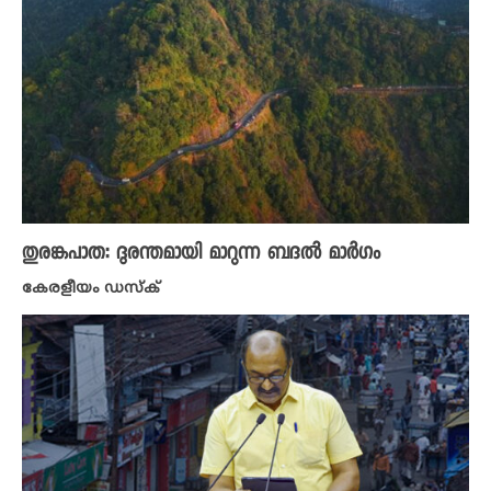
തുരങ്കപാത: ദുരന്തമായി മാറുന്ന ബദൽ മാർഗം
കേരളീയം ഡസ്ക്