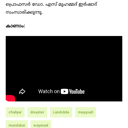
പ്രൊഫസർ ഡോ. എസ് മുഹമ്മദ് ഇർഷാദ്
സംസാരിക്കുന്നു.
കാണാം:
chaliyar
disaster
Landslide
meppadi
mundakai
wayanad