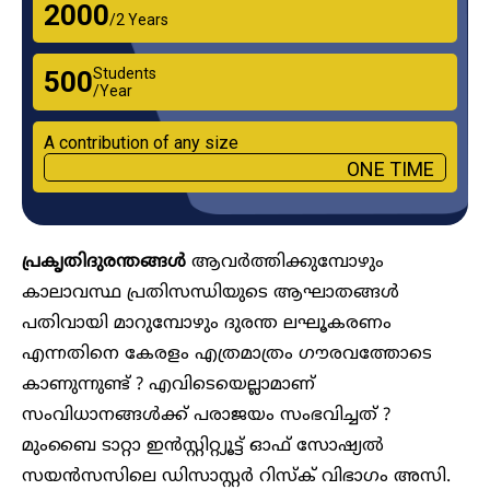
₹2000
/2 Years
Students
₹500
/Year
A contribution of any size
ONE TIME
പ്രകൃതിദുരന്തങ്ങൾ
ആവർത്തിക്കുമ്പോഴും
കാലാവസ്ഥ പ്രതിസന്ധിയുടെ ആഘാതങ്ങൾ
പതിവായി മാറുമ്പോഴും ദുരന്ത ലഘൂകരണം
എന്നതിനെ കേരളം എത്രമാത്രം ​ഗൗരവത്തോടെ
കാണുന്നുണ്ട് ? എവിടെയെല്ലാമാണ്
സംവിധാനങ്ങൾക്ക് പരാജയം സംഭവിച്ചത് ?
മുംബൈ ടാറ്റാ ഇൻസ്റ്റിറ്റ്യൂട്ട് ഓഫ് സോഷ്യൽ
സയൻസസിലെ ഡിസാസ്റ്റർ റിസ്ക് വിഭാ​ഗം അസി.