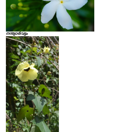
നന്ത്യാർവട്ടം