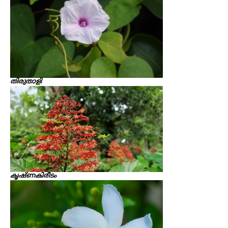
തിരുതാളി
ക‍ൃഷ്ണകിരീടം