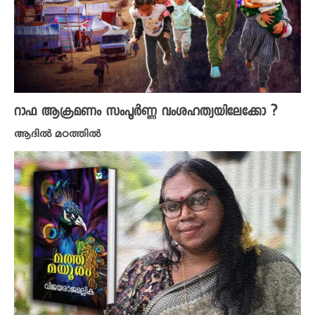
റാഫ ആക്രമണം സംപൂര്‍ണ്ണ വംശഹത്യയിലേക്കോ ?
ആദിൽ മഠത്തിൽ