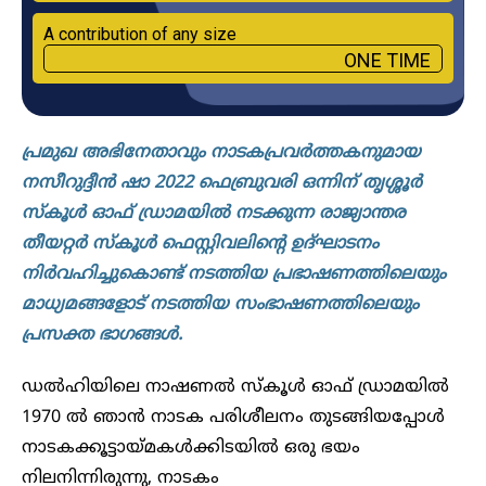
A contribution of any size
ONE TIME
പ്രമുഖ അഭിനേതാവും നാടകപ്രവർത്തകനുമായ
നസീറുദ്ദീൻ ഷാ 2022 ഫെബ്രുവരി ഒന്നിന് തൃശ്ശൂർ
സ്കൂൾ ഓഫ് ഡ്രാമയിൽ നടക്കുന്ന രാജ്യാന്തര
തീയറ്റർ സ്കൂൾ ഫെസ്റ്റിവലിന്റെ ഉദ്ഘാടനം
നിർവഹിച്ചുകൊണ്ട് നടത്തിയ പ്രഭാഷണത്തിലെയും
മാധ്യമങ്ങളോട് നടത്തിയ സംഭാഷണത്തിലെയും
പ്രസക്ത ഭാ​ഗങ്ങൾ.
ഡൽഹിയിലെ നാഷണൽ സ്കൂൾ ഓഫ് ഡ്രാമയിൽ
1970 ൽ ഞാൻ നാടക പരിശീലനം തുടങ്ങിയപ്പോൾ
നാടകക്കൂട്ടായ്മകൾക്കിടയിൽ ഒരു ഭയം
നിലനിന്നിരുന്നു, നാടകം