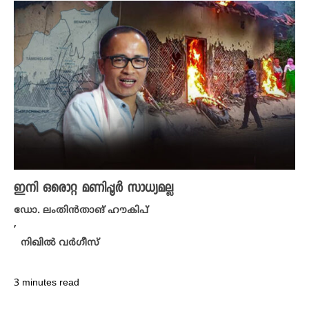
ഇനി ഒരൊറ്റ മണിപ്പൂർ സാധ്യമല്ല
ഡോ. ലംതിൻതാങ് ഹൗകിപ്
,
നിഖില്‍ വര്‍ഗീസ്‌
3 minutes read