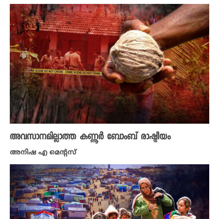
അവസാനമില്ലാത്ത കണ്ണൂർ ബോംബ് രാഷ്ട്രീയം
അനിഷ എ മെന്റസ്