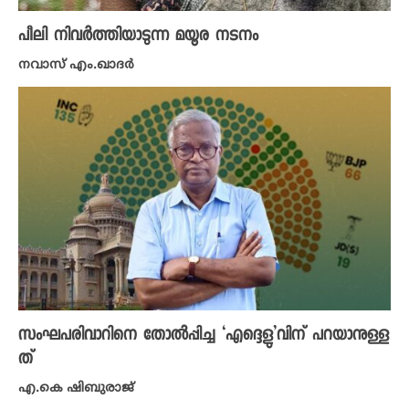
പീലി നിവർത്തിയാടുന്ന മയൂര നടനം
നവാസ് എം.ഖാദർ
സംഘപരിവാറിനെ തോൽപ്പിച്ച ‘എദ്ദെളു’വിന് പറയാനുള്ള
ത്
എ.കെ ഷിബുരാജ്