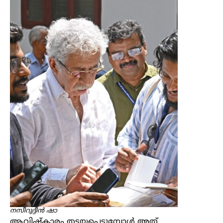
നസീറുദ്ദീൻ ഷാ
ആവിഷ്കാരം തടയപ്പെടുമ്പോൾ അത്