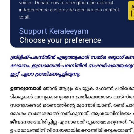
voices. Donate now to strengthen the editorial
A
independence and provide open access content
to all.
Support Keraleeyam
Choose your preference
ബ്രിട്ടീഷ്-പലസ്തീൻ എഴുത്തുകാരി സൽമ ദബ്ബാഗ് ല
ലേഖനം. ഇസ്രായേൽ-പലസ്തീൻ സംഘർഷത്തെക്കുറിച
ഇറ്റ്’ ഏറെ ശ്രദ്ധിക്കപ്പെട്ടിരുന്നു.
ഉണരുമ്പോൾ
ഞാൻ ആദ്യം ചെയ്യുക ഫോൺ പരിശോധിക
ടിക്കുകൾ വന്നുകാണുമെന്ന പ്രതീക്ഷയോടെ വാട്സ്അപ് തു
സന്ദേശങ്ങൾ മരണത്തിന്റെ മുന്നോടിയാണ്. രണ്ട് ച
മോശം സന്ദേശമാണ് നൽകുന്നത്. ആശയവിനിമയം നടന്ന
ജീവനോടെയിരിപ്പില്ല എന്നാണത് വ്യക്തമാക്കുന്നത
ഉപരോധത്തിന് വിധേയമായിക്കൊണ്ടിരിക്കുകയാണ്”,