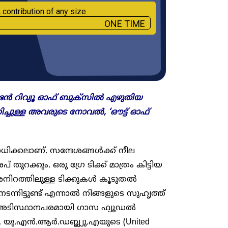
 contribution of any size
ONE TIME
ണ്ടൻ റിവ്യൂ ഓഫ് ബുക്സിൽ എഴുതിയ
്ചുള്ള അവരുടെ നോവൽ, ‘ഔട്ട് ഓഫ്
്കലാണ്. സന്ദേശങ്ങൾക്ക് നീല
റക്കും. ഒരു ഗ്രേ ടിക്ക് മാത്രം കിട്ടിയ
ാരനിറത്തിലുള്ള ടിക്കുകൾ കൂടുതൽ
ിട്ടുണ്ട് എന്നാൽ നിങ്ങളുടെ സുഹൃത്ത്
്. “അടിസ്ഥാനപരമായി ഗാസ ഫ്യൂഡൽ
 യു.എൻ.ആർ.ഡബ്ല്യു.എയുടെ (United