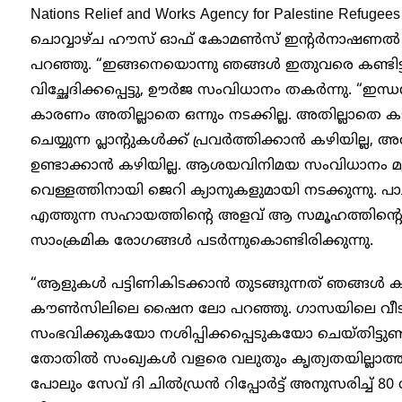
Nations Relief and Works Agency for Palestine Refuge
ചൊവ്വാഴ്ച ഹൗസ് ഓഫ് കോമൺസ് ഇന്റർനാഷണൽ ഡവലപ
പറഞ്ഞു. “ഇങ്ങനെയൊന്നു ഞങ്ങൾ ഇതുവരെ കണ്ടിട്ട
വിച്ഛേദിക്കപ്പെട്ടു, ഊർജ സംവിധാനം തകർന്നു. “ഇന്
കാരണം അതില്ലാതെ ഒന്നും നടക്കില്ല. അതില്ലാതെ കടൽ
ചെയ്യുന്ന പ്ലാന്റുകൾക്ക് പ്രവർത്തിക്കാൻ കഴിയില്ല,
ഉണ്ടാക്കാൻ കഴിയില്ല. ആശയവിനിമയ സംവിധാനം മ
വെള്ളത്തിനായി ജെറി ക്യാനുകളുമായി നടക്കുന്നു. പ
എത്തുന്ന സഹായത്തിന്റെ അളവ് ആ സമൂഹത്തിന്റെ ആ
സാംക്രമിക രോഗങ്ങൾ പടർന്നുകൊണ്ടിരിക്കുന്നു.
“ആളുകൾ പട്ടിണികിടക്കാൻ തുടങ്ങുന്നത് ഞങ്ങൾ
കൗൺസിലിലെ ഷൈന ലോ പറഞ്ഞു. ഗാസയിലെ വീടു
സംഭവിക്കുകയോ നശിപ്പിക്കപ്പെടുകയോ ചെയ്തിട്ടുണ്ട്
തോതിൽ സംഖ്യകൾ വളരെ വലുതും കൃത്യതയില്ലാത്തത
പോലും സേവ് ദി ചിൽഡ്രൻ റിപ്പോർട്ട് അനുസരിച്ച് 8