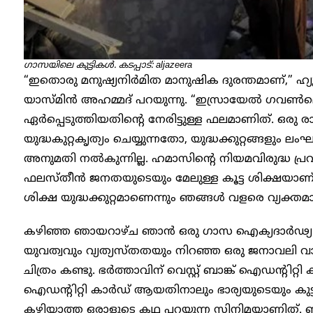
​ഗാസയിലെ കുട്ടികൾ. കടപ്പാട്: aljazeera
“ഇതൊരു മനുഷ്യനിർമിത മാനുഷിക ദുരന്തമാണ്,” ഹ്യൂ
യാസ്മിൻ അഹമ്മദ് പറയുന്നു. “ഇസ്രായേൽ ഗവൺമെന
ഏർപ്പെടുത്തിയതിന്റെ നേരിട്ടുള്ള ഫലമാണിത്. ഒരു
യുദ്ധകുറ്റകൃത്യം ചെയ്യുന്നതോ, യുദ്ധക്കുറ്റങ്ങളും
അനുമതി നൽകുന്നില്ല. ഹമാസിന്റെ നിയമവിരുദ്ധ പ
ഫലസ്തീൻ ജനതയുടെയും മേലുള്ള കൂട്ട ശിക്ഷയാണ്
ശിക്ഷ യുദ്ധക്കുറ്റമാണെന്നും ഞങ്ങൾ വളരെ വ്യക്തമാ
കഴിഞ്ഞ ഞായറാഴ്ച ഞാൻ ഒരു ഗാസ ഐക്യദാർഢ്യ പരിപ
യുവത്വവും വ്യത്യസ്തതയും നിറഞ്ഞ ഒരു ജനാവലി വാങ്ങി
ചിത്രം കണ്ടു. ഭർത്താവിന് വെസ്റ്റ് ബാങ്ക് ഐഡന്റിറ
ഐഡന്റിറ്റി കാർഡ് ആയതിനാലും ഭാര്യയുടെയും കുട്
കഴിയാത്ത ഒരാളുടെ കഥ പറയുന്ന സിനിമയാണിത്. ബ