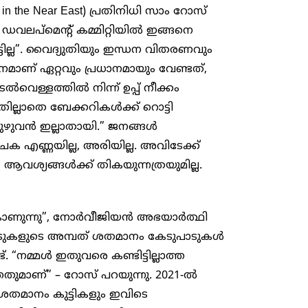
es in the Near East) പ്രതിനിധി സാം റോസ്
്‌മെന്റ് കമ്മിറ്റിയിൽ ഇങ്ങനെ
ില്ല”. വൈദ്യുതിയും ഇന്ധന വിതരണവും
ധനമാണ് ഏറ്റവും പ്രധാനമായും വേണ്ടത്,
വെള്ളത്തിൽ നിന്ന് ഉപ്പ് നീക്കം
 അതില്ലാതെ ബേക്കറികൾക്ക് റൊട്ടി
ുഴുവൻ ഇല്ലാതായി.” ജനങ്ങൾ
ാചക എണ്ണയില്ല, അരിയില്ല. അവിടേക്ക്
വശ്യങ്ങൾക്ക് തികയുന്നത്രയുമില്ല.
 കാണുന്നു”, നോർവീജിയൻ അഭയാർത്ഥി
കളുടെ അമ്പത് ശതമാനം കേടുപാടുകൾ
. “നമ്മൾ ഇതുവരെ കണ്ടിട്ടില്ലാത്ത
ുമാണ്” – റോസ് പറയുന്നു. 2021-ൽ
0 ശതമാനം കുട്ടികളും ഇവിടെ