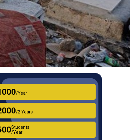
₹1000
/Year
₹2000
/2 Years
Students
₹500
/Year