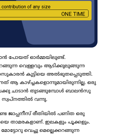
 contribution of any size
ONE TIME
ാൻ പോയത് ഓർമ്മയിലുണ്ട്.
്ങുന്ന വെള്ളവും ആടിക്കുലുങ്ങുന്ന
ലാസുകാരൻ കുട്ടിയെ അൽഭുതപ്പെടുത്തി.
ത് ആ കാഴ്ച്ചകളൊന്നുമായിരുന്നില്ല. ഒരു
ിന്മേലേക്കു ചാടാൻ തുടങ്ങുമ്പോൾ ബാലൻസു
സ്വപ്നത്തിൽ വന്നു.
കണ്ട ജാപ്പനീസ് രീതിയിൽ പണിത ഒരു
റയെ താമരകളാണ്. ഇലകളും പൂക്കളും.
മോട്ടോറു വെച്ചു മെല്ലെക്കറങ്ങുന്ന