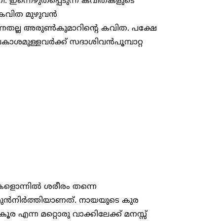
ി. ഇന്നെഴുതപ്പെടുന്ന കവിതകളുടെ
െ കവിത മുഴുവൻ
ന്നതല്ല അരുൺകുമാറിന്റെ കവിത. പക്ഷേ
മുള്ളവർക്ക് സദാശിവൻപൂമ്പാറ്റ
കളൊന്നിൽ ശരീരം തന്നെ
യെ മുൻനിർത്തിയാണത്. നായയുടെ കുര
ൂര എന്ന മറ്റൊരു വാക്കിലേക്ക് മനസ്സ്