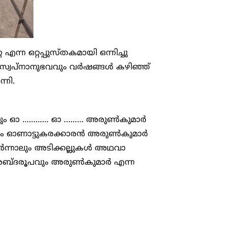
ന ഒറ്റപ്പുസ്തകമായി ഒന്നിച്ചു
ും സ്വപ്നാനുഭവവും വർഷങ്ങൾ കഴിഞ്ഞ്
നി.
നും ഓ ………… ഓ ……… അരുൺകുമാർ
്നും ഓണാട്ടുകരക്കാരൻ അരുൺകുമാർ
പടർന്നാലും അടിക്കല്ലുകൾ അഥവാ
ശബ്ദരൂപവും അരുൺകുമാർ എന്ന