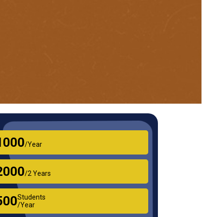
₹1000
/Year
₹2000
/2 Years
Students
₹500
/Year