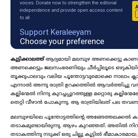
voices. Donate now to strengthen the editorial
A
independence and provide open access content
to all.
Support Keraleeyam
Choose your preference
കുട്ടിക്കാലത്ത്
ആദ്യമായി മലമ്പുഴ അണക്കെട്ടു കാണ
അണക്കെട്ടും ജലസംഭരണിയും ചീർപ്പിലൂടെ ഒഴുകിയിറങ
തൂക്കുപാലവും വലിയ പൂന്തോട്ടവുമൊക്കെ നാലാം ക്
എന്നാൽ അന്നു രാത്രി ഉറക്കത്തിൽ ആവർത്തിച്ചു വന്ന
കല്ലിന്മേൽ നിന്നു കുറച്ചപ്പുറത്തുള്ള മറ്റൊരു കല്ല
തെറ്റി വീഴാൻ പോകുന്നു. ആ രാത്രിയിലത് പല തവണ 
മലമ്പുഴയിലെ പൂന്തോട്ടത്തിന്റെ അങ്ങേത്തലക്കൽ 
തടാകമുണ്ടായിരുന്നു. ആഴം കുറഞ്ഞത്. അതിൽ നി
തടാകത്തിനു നടുക്ക് ഒരു ചില്ലു കൂട്ടിൽ ഭീമാകാരമായ, 