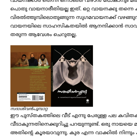
വായനക്കാർ തെന്നി ഒന്നാഞ്ഞ് വീഴാൻ പോകാനും മത
പൊതു വായനാരീതിയല്ല ഇത്. ഒറ്റ വായനക്കു തന്ന
വിരൽത്തുമ്പിലൊതുങ്ങുന്ന സുഗമവായനക്ക് വഴങ്ങു
വായനയിലെ സാഹസികതയിൽ ആനന്ദിക്കാൻ സാവകാശ
തരുന്ന ആവേശം ചെറുതല്ല.
സദാശിവൻപൂമ്പാറ്റ
ഈ പുസ്തകത്തിലെ വീട് എന്നു പേരുള്ള പല കവിത
വീടാകുന്നതിനെക്കുറിച്ചു പറയുന്നുണ്ട്. ഒരു നായ
അതിന്റെ കൂരയാവുന്നു. കുര എന്ന വാക്കിൽ നിന്നും ക