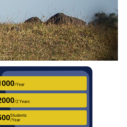
₹1000
/Year
₹2000
/2 Years
Students
₹500
/Year