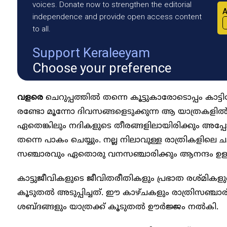
voices. Donate now to strengthen the editorial
A
independence and provide open access content
to all.
Support Keraleeyam
Choose your preference
വളരെ
ചെറുപ്പത്തിൽ തന്നെ കൂട്ടുകാരോടൊപ്പം കാട്ട
രണ്ടോ മൂന്നോ ദിവസങ്ങളെടുക്കുന്ന ആ യാത്രകളിൽ എ
ഏതെങ്കിലും നദികളുടെ തീരങ്ങളിലായിരിക്കും അപ
തന്നെ പാകം ചെയ്യും. നല്ല നിലാവുള്ള രാത്രികളിലെ ച
സഞ്ചാരവും ഏതൊരു വനസഞ്ചാരിക്കും ആനന്ദം ഉള്ളവ
കാട്ടുജീവികളുടെ ജീവിതരീതികളും പ്രഭാത രശ്മികളുടെ
കൂടുതൽ അടുപ്പിച്ചത്. ഈ കാഴ്ചകളും രാത്രിസഞ്ച
ശബ്ദങ്ങളും യാത്രക്ക് കൂടുതൽ ഊർജ്ജം നൽകി.