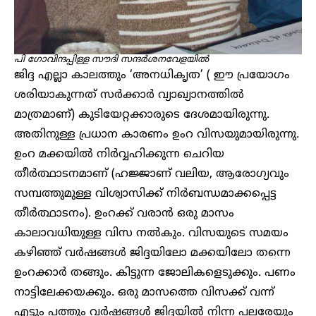
പി ഗോവിന്ദപ്പിള്ള സൗദി സന്ദർശനവേളയിൽ
ജിദ്ദ എല്ലാ കാലത്തും ‘അനധികൃത’ ( ഈ പ്രയോഗം
ശരിയാകുന്നത് സർക്കാർ വ്യാഖ്യാനത്തിൽ
മാത്രമാണ്) കുടിയേറ്റക്കാരുടെ ദേശമായിരുന്നു.
അതിനുള്ള പ്രധാന കാരണം ഉംറ വിസയുമായിരുന്നു.
ഉംറ മക്കയിൽ നിർവ്വഹിക്കുന്ന ചെറിയ
തീർത്ഥാടനമാണ് (ഹജ്ജാണ് വലിയ, ആരോഗ്യവും
സമ്പത്തുമുള്ള വിശ്വാസിക്ക് നിർബന്ധമാക്കപ്പെട്ട
തീർത്ഥാടനം). ഉംറക്ക് വരാൻ ഒരു മാസം
കാലാവധിയുള്ള വിസ നൽകും. വിസയുടെ സമയം
കഴിഞ്ഞ് വർഷങ്ങൾ ജിദ്ദയിലോ മക്കയിലോ തന്നെ
ഉംറക്കാർ തങ്ങും. കിട്ടുന്ന ജോലികളെടുക്കും. പണം
നാട്ടിലേക്കയക്കും. ഒരു മാസത്തെ വിസക്ക് വന്ന്
എട്ടും പത്തും വർഷങ്ങൾ ജിദ്ദയിൽ നിന്ന പലരേയും