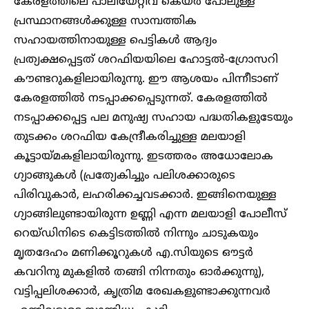
കേരളത്തിലെ പാലിയേറ്റീവ് കെയർ പോലുള്ള
പ്രസ്ഥാനങ്ങൾക്കുള്ള സാമ്പത്തിക
സഹായത്തിനായുള്ള പെട്ടികൾ ആദ്യം
പ്രത്യക്ഷപ്പെട്ടത് ശറഫിയയിലെ ഹോട്ടൽ-ഗ്രോസറി
കൗണ്ടറുകളിലായിരുന്നു. ഈ ആശയം പിന്നീടാണ്
കേരളത്തിൽ നടപ്പാക്കപ്പെടുന്നത്. കേരളത്തിൽ
നടപ്പാക്കപ്പെട്ട പല മനുഷ്യ സഹായ പദ്ധതികളുടേയും
തുടക്കം ശറഫിയ കേന്ദ്രീകരിച്ചുള്ള മലയാളി
കൂട്ടായ്മകളിലായിരുന്നു. ഇടത്തരം അധോലോക
ഗ്യാങ്ങുകൾ (പ്രത്യേകിച്ചും പലിശക്കാരുടെ
പിരിവുകാർ, ലഹരിക്കച്ചവടക്കാർ. ഇങ്ങിനെയുള്ള
ഗ്യാങ്ങിലുണ്ടായിരുന്ന ഉണ്ണി എന്ന മലയാളി പോലീസ്
റെയ്ഡിനിടെ കെട്ടിടത്തിൽ നിന്നും ചാടുകയും
മൃതദേഹം മണിക്കൂറുകൾ എ.സിയുടെ ഔട്ടർ
കവറിനു മുകളിൽ തങ്ങി നിന്നതും ഓർക്കുന്നു),
വട്ടിപ്പലിശക്കാർ, കൃത്രിമ രേഖകളുണ്ടാക്കുന്നവർ