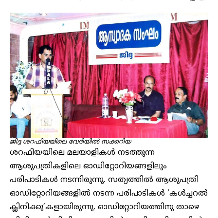
ജിദ്ദ ശറഫിയയിലെ വേദിയിൽ സക്കറിയ
ശറഫിയയിലെ മലയാളികൾ നടത്തുന്ന
ആശുപത്രികളിലെ ഓഡിറ്റോറിയങ്ങളിലും
പരിപാടികൾ നടന്നിരുന്നു. സത്യത്തിൽ ആശുപത്രി
ഓഡിറ്റോറിയങ്ങളിൽ നടന്ന പരിപാടികൾ ‘കൾച്ചറൽ
ക്ലിനിക്കു’കളായിരുന്നു. ഓഡിറ്റോറിയത്തിനു താഴെ