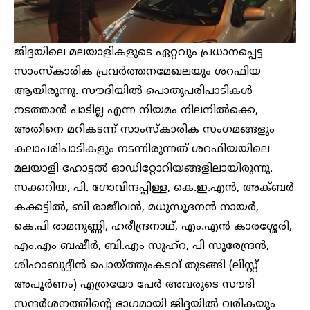
ജിദ്ദയിലെ മലയാളികളുടെ ഏറ്റവും പ്രധാനപ്പെട്ട
സാംസ്‌കാരിക പ്രവർത്തനമേഖലയും ശറഫിയ
ആയിരുന്നു. സൗദിയിൽ പൊതുപരിപാടികൾ
നടത്താൻ പാടില്ല എന്ന നിയമം നിലനിൽക്കെ,
അതിനെ മറികടന്ന് സാംസ്‌കാരിക സംഗമങ്ങളും
കലാപരിപാടികളും നടന്നിരുന്നത് ശറഫിയയിലെ
മലയാളി ഹോട്ടൽ ഓഡിറ്റോറിയങ്ങളിലായിരുന്നു.
സക്കറിയ, പി. ഗോവിന്ദപ്പിള്ള, കെ.ഇ.എൻ, അക്ബർ
കക്കട്ടിൽ, ബി രാജീവൻ, മധുസൂദനൻ നായർ,
കെ.പി രാമനുണ്ണി, ഹരീന്ദ്രനാഥ്, എം.എൻ കാരശ്ശേരി,
എം.എം ബഷീർ, ബി.എം സുഹ്‌റ, പി സുരേന്ദ്രൻ,
ശിഹാബുദ്ദീൻ പൊയ്ത്തുംകടവ് തുടങ്ങി (ലിസ്റ്റ്
അപൂർണം) എത്രയോ പേർ അവരുടെ സൗദി
സന്ദർശനത്തിന്റെ ഭാഗമായി ജിദ്ദയിൽ വരികയും