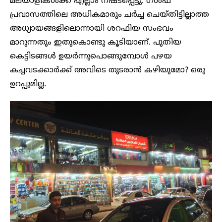
മലയാളികൾക്ക് എല്ലാം നഷ്ടപ്പെട്ടു. ഗൾഫ്
പ്രവാസത്തിലെ അധികമാരും ചർച്ച ചെയ്തിട്ടില്ലാത്ത
അധ്യായങ്ങളിലൊന്നായി ശറഫിയ സംഭവം
മാറുന്നതും ഇതുകൊണ്ടു കൂടിയാണ്. പുതിയ
കെട്ടിടങ്ങൾ ഉയർന്നുപൊങ്ങുമ്പോൾ പഴയ
കച്ചവടക്കാർക്ക് അവിടെ തുടരാൻ കഴിയുമോ? ഒരു
ഉറപ്പുമില്ല.