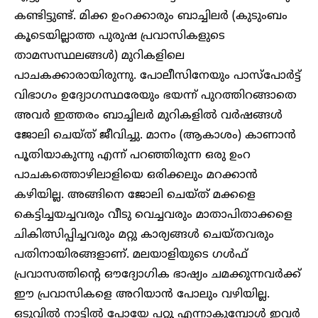
കണ്ടിട്ടുണ്ട്. മിക്ക ഉംറക്കാരും ബാച്ചിലർ (കുടുംബം
കൂടെയില്ലാത്ത പുരുഷ പ്രവാസികളുടെ
താമസസ്ഥലങ്ങൾ) മുറികളിലെ
പാചകക്കാരായിരുന്നു. പോലീസിനേയും പാസ്‌പോർട്ട്
വിഭാഗം ഉദ്യോഗസ്ഥരേയും ഭയന്ന് പുറത്തിറങ്ങാതെ
അവർ ഇത്തരം ബാച്ചിലർ മുറികളിൽ വർഷങ്ങൾ
ജോലി ചെയ്ത് ജീവിച്ചു. മാനം (ആകാശം) കാണാൻ
പൂതിയാകുന്നു എന്ന് പറഞ്ഞിരുന്ന ഒരു ഉംറ
പാചകത്തൊഴിലാളിയെ ഒരിക്കലും മറക്കാൻ
കഴിയില്ല. അങ്ങിനെ ജോലി ചെയ്ത് മക്കളെ
കെട്ടിച്ചയച്ചവരും വീടു വെച്ചവരും മാതാപിതാക്കളെ
ചികിത്സിപ്പിച്ചവരും മറ്റു കാര്യങ്ങൾ ചെയ്തവരും
പതിനായിരങ്ങളാണ്. മലയാളിയുടെ ഗൾഫ്
പ്രവാസത്തിന്റെ ഔദ്യോഗിക ഭാഷ്യം ചമക്കുന്നവർക്ക്
ഈ പ്രവാസികളെ അറിയാൻ പോലും വഴിയില്ല.
ഒടുവിൽ നാട്ടിൽ പോയേ പറ്റൂ എന്നാകുമ്പോൾ ഇവർ