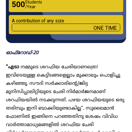
Students
₹500
/Year
A contribution of any size
ONE TIME
ഓഫ്‌റോഡ്-20
“എടാ
നമ്മുടെ ശറഫിയ ചേരിയാണത്രെ!
ഇവിടെയുള്ള കെട്ടിടങ്ങളെല്ലാം മുക്കാലും പൊളിച്ചു
കഴിഞ്ഞു. സൗദി സർക്കാരിന്റെ/ജിദ്ദ
മുനിസിപ്പാലിറ്റിയുടെ ചേരി നിർമാർജനമാണ്
ശറഫിയയിൽ നടക്കുന്നത്. പഴയ ശറഫിയയുടെ ഒരു
തരിമ്പും ഇനി ബാക്കിയുണ്ടാകില്ല”. സുലൈമാൻ
ഫോണിൽ ഇങ്ങിനെ പറഞ്ഞതിനു ശേഷം വിവിധ
വാർത്താമാധ്യമങ്ങളിൽ ശറഫിയ ചേരി