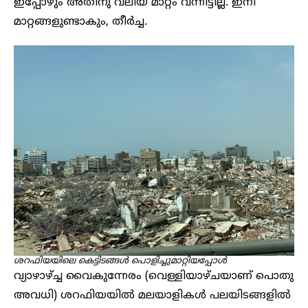
ഇപ്പോഴും അതിനു വലിയ മാറ്റം വന്നിട്ടില്ല. ഇനി
മാറ്റങ്ങളുണ്ടാകും, തീർച്ച.
ശറഫിയയിലെ കെട്ടിടങ്ങൾ പൊളിച്ചുമാറ്റിയപ്പോൾ
വ്യാഴാഴ്ച്ച വൈകുന്നേരം (വെള്ളിയാഴ്ചയാണ് പൊതു
അവധി) ശറഫിയയിൽ മലയാളികൾ പലയിടങ്ങളിൽ