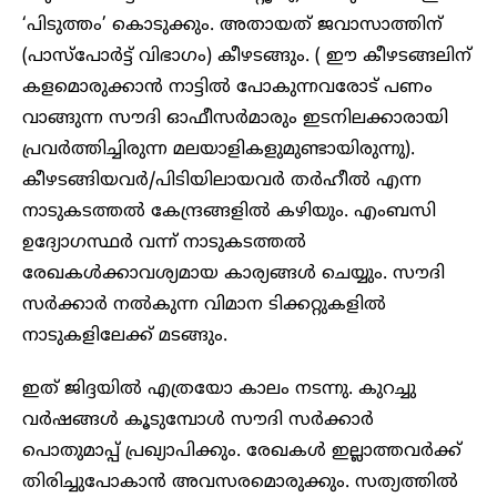
‘പിടുത്തം’ കൊടുക്കും. അതായത് ജവാസാത്തിന്
(പാസ്‌പോർട്ട് വിഭാഗം) കീഴടങ്ങും. ( ഈ കീഴടങ്ങലിന്
കളമൊരുക്കാൻ നാട്ടിൽ പോകുന്നവരോട് പണം
വാങ്ങുന്ന സൗദി ഓഫീസർമാരും ഇടനിലക്കാരായി
പ്രവർത്തിച്ചിരുന്ന മലയാളികളുമുണ്ടായിരുന്നു).
കീഴടങ്ങിയവർ/പിടിയിലായവർ തർഹീൽ എന്ന
നാടുകടത്തൽ കേന്ദ്രങ്ങളിൽ കഴിയും. എംബസി
ഉദ്യോഗസ്ഥർ വന്ന് നാടുകടത്തൽ
രേഖകൾക്കാവശ്യമായ കാര്യങ്ങൾ ചെയ്യും. സൗദി
സർക്കാർ നൽകുന്ന വിമാന ടിക്കറ്റുകളിൽ
നാടുകളിലേക്ക് മടങ്ങും.
ഇത് ജിദ്ദയിൽ എത്രയോ കാലം നടന്നു. കുറച്ചു
വർഷങ്ങൾ കൂടുമ്പോൾ സൗദി സർക്കാർ
പൊതുമാപ്പ് പ്രഖ്യാപിക്കും. രേഖകൾ ഇല്ലാത്തവർക്ക്
തിരിച്ചുപോകാൻ അവസരമൊരുക്കും. സത്യത്തിൽ