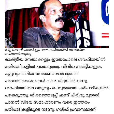
ജിദ്ദ ശറഫിയയിൽ ഇംപാല ഗാർഡനിൽ സക്കറിയ
സംസാരിക്കുന്നു
രാഷ്ട്രീയ നേതാക്കളും ഇതേപോലെ ശറഫിയയിൽ
പരിപാടികളിൽ പങ്കെടുത്തു. വിവിധ പാർട്ടികളുടെ
ഏറ്റവും വലിയ നേതാക്കന്മാർ മുതൽ
പഞ്ചായത്തംഗങ്ങൾ വരെ ജിദ്ദയിൽ വന്നു.
ശറഫിയയിലെ വലുതും ചെറുതുമായ പരിപാടികളിൽ
പങ്കെടുത്തു. തിരഞ്ഞെടുപ്പ് ഫണ്ട് പിരിവു മുതൽ
ചാനൽ വിഭവ സമാഹാരണം വരെ ഇത്തരം
പരിപാടികളിലൂടെ നടന്നു. ഗൾഫ് പ്രവാസമാണ്