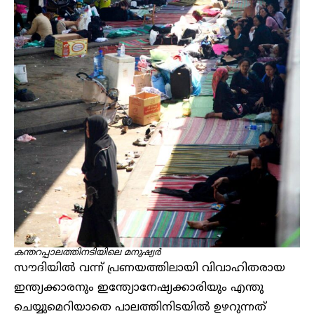
കന്തറപ്പാലത്തിനടിയിലെ മനുഷ്യർ
സൗദിയിൽ വന്ന് പ്രണയത്തിലായി വിവാഹിതരായ
ഇന്ത്യക്കാരനും ഇന്ത്യോനേഷ്യക്കാരിയും എന്തു
ചെയ്യുമെറിയാതെ പാലത്തിനിടയിൽ ഉഴറുന്നത്