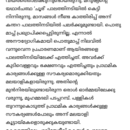
വിയർത്തൊലിക്കുന്നുണ്ടായിരുന്നു. മനുഷ്യന്റെ
യഥാർചത്ഥ ‘ചൂര്’ പാലത്തിനടിയിൽ കെട്ടി
നിന്നിരുന്നു. മാസങ്ങൾ നീണ്ട കാത്തിരിപ്പ് അന്ന്
കന്തറ പാലത്തിനടിയിൽ പലർക്കുമുണ്ടായി. പൊതു
മാപ്പ് പ്രഖ്യാപിക്കപ്പെട്ടിരുന്നില്ല. എന്നാൽ
അനൗദ്യോഗികമായി പൊതുമാപ്പ് നിലവിൽ
വന്നുവെന്ന പ്രചാരണമാണ് ആയിരങ്ങളെ
പാലത്തിനടിയിലേക്ക് എത്തിച്ചത്. അവർക്ക്
കുടിവെള്ളവും ഭക്ഷണവും എത്തിച്ചതും പ്രാഥമിക
കാര്യങ്ങൾക്കുള്ള സൗകര്യമൊരുക്കിയതും
മലയാളികളായിരുന്നു. അതിന്റെ
മുൻനിരയിലുണ്ടായിരുന്ന ഒരാൾ ഓർമ്മയിലേക്കു
വരുന്നു, മുഹമ്മദലി പടപ്പറമ്പ്. പള്ളികൾ
തുറന്നുകൊടുത്ത് പ്രാഥമിക കാര്യങ്ങൾക്കുള്ള
സൗകര്യങ്ങൾപോലും അന്ന് മലയാളി
കൂട്ടായ്മകളൊരുക്കുകയുണ്ടായി.