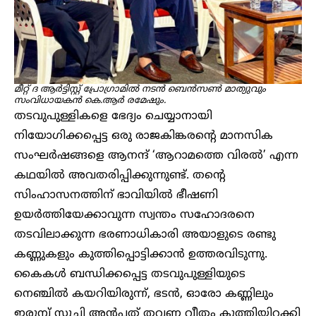
മീറ്റ് ദ ആർട്ടിസ്റ്റ് പ്രോഗ്രാമിൽ നടൻ ബെൻസൺ മാത്യുവും
സംവിധായകൻ കെ.ആർ രമേഷും.
തടവുപുള്ളികളെ ഭേദ്യം ചെയ്യാനായി
നിയോഗിക്കപ്പെട്ട ഒരു രാജകിങ്കരന്റെ മാനസിക
സംഘർഷങ്ങളെ ആനന്ദ് ‘ആറാമത്തെ വിരൽ’ എന്ന
കഥയിൽ അവതരിപ്പിക്കുന്നുണ്ട്. തന്റെ
സിംഹാസനത്തിന് ഭാവിയിൽ ഭീഷണി
ഉയർത്തിയേക്കാവുന്ന സ്വന്തം സഹോദരനെ
തടവിലാക്കുന്ന ഭരണാധികാരി അയാളുടെ രണ്ടു
കണ്ണുകളും കുത്തിപ്പൊട്ടിക്കാൻ ഉത്തരവിടുന്നു.
കൈകൾ ബന്ധിക്കപ്പെട്ട തടവുപുള്ളിയുടെ
നെഞ്ചിൽ കയറിയിരുന്ന്, ഭടൻ, ഓരോ കണ്ണിലും
ഇരുമ്പ് സൂചി അൻപത് തവണ വീതം കുത്തിയിറക്കി