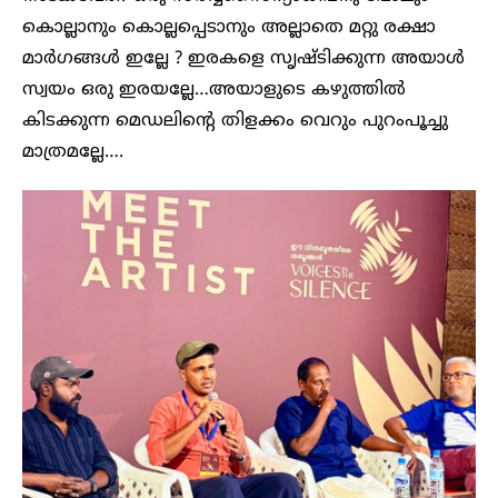
കൊല്ലാനും കൊല്ലപ്പെടാനും അല്ലാതെ മറ്റു രക്ഷാ
മാർഗങ്ങൾ ഇല്ലേ ? ഇരകളെ സൃഷ്ടിക്കുന്ന അയാൾ
സ്വയം ഒരു ഇരയല്ലേ…അയാളുടെ കഴുത്തിൽ
കിടക്കുന്ന മെഡലിന്റെ തിളക്കം വെറും പുറംപൂച്ചു
മാത്രമല്ലേ….