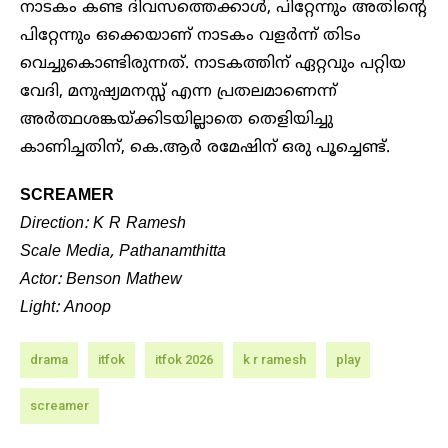
നാടകം കണ്ട ദിവസത്തെക്കാൾ, പിറ്റേന്നും അതിന്റെ
പിറ്റേന്നും ഒക്കെയാണ് നാടകം വളർന്ന് തിടം
വെച്ചുകൊണ്ടിരുന്നത്. നാടകത്തിന് ഏറ്റവും പറ്റിയ
വേദി, മനുഷ്യമനസ്സ് എന്ന പ്രതലമാണെന്ന്
അർത്ഥശങ്കയ്ക്കിടയില്ലാതെ തെളിയിച്ചു
കാണിച്ചതിന്, കെ.ആർ രമേഷിന് ഒരു പൂച്ചെണ്ട്.
SCREAMER
Direction: K R Ramesh
Scale Media, Pathanamthitta
Actor: Benson Mathew
Light: Anoop
drama
itfok
itfok 2026
k r ramesh
play
screamer