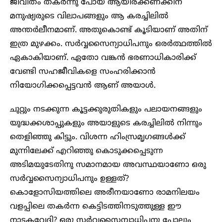
ജീവിതം തകർന്നു പോയ ആയിരക്കണക്കിന്
മനുഷ്യരുടെ വിലാപങ്ങളും ആ കരച്ചിലിൽ
അന്തർലീനമാണ്. അതുകൊണ്ട് കൂടിയാണ് അതിന്
ഇത്ര മുഴക്കം. സർവ്വസൈന്യാധിപനും ഒരർത്ഥത്തിൽ
ഏകാകിയാണ്. ഏതോ വങ്കൻ ഭരണാധികാരിക്ക്
വേണ്ടി സഹജീവികളെ സംഹരിക്കാൻ
നിയോഗിക്കപ്പെട്ടവൻ ആണ് അയാൾ.
ചുറ്റും നടക്കുന്ന കൂട്ടക്കുരുതികളും പലായനങ്ങളും
യുദ്ധക്കശാപ്പുകളും അയാളുടെ കരച്ചിലിൽ നിന്നും
തെളിഞ്ഞു കിട്ടും. വിശന്ന ഹിംസ്രമൃഗങ്ങൾക്ക്
മുന്നിലേക്ക് എറിഞ്ഞു കൊടുക്കപ്പെടുന്ന
അടിമയുടേതിനു സമാനമായ അവസ്ഥയാണോ ഒരു
സർവ്വസൈന്യാധിപനും ഉള്ളത്?
കൊളോസിയത്തിലെ അരീനയാണോ രാമനിലയം
വളപ്പിലെ തകർന്ന കെട്ടിടത്തിനടുത്തുള്ള ഈ
നാടകവേദി? ഒരു സർവ്വസൈന്യാധിപനു പോലും