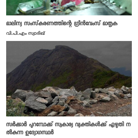
മാലിന്യ സംസ്‌കരണത്തിന്റെ ഗ്രീൻവേംസ് മാതൃക
വി.പി.എം സ്വാദിഖ്
സർക്കാർ പുറമ്പോക്ക് സ്വകാര്യ വ്യക്തികൾക്ക് എഴുതി ന
ൽകുന്ന ഉദ്യോ​ഗ​സ്ഥർ