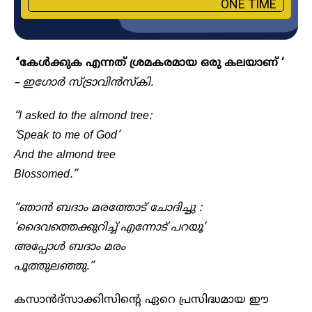
ONE TIME
‘
‘കേൾക്കുക എന്നത് ശ്രമകരമായ ഒരു കലയാണ് ‘
– ഇഗോർ സ്ട്രാവിൻസ്കി.
“I asked to the almond tree:
‘Speak to me of God’
And the almond tree
Blossomed.”
“ഞാൻ ബദാം മരത്തോട് ചോദിച്ചു :
‘ദൈവത്തെക്കുറിച്ച് എന്നോട് പറയൂ’
അപ്പോൾ ബദാം മരം
പൂത്തുലഞ്ഞു.”
കസാൻദ്സാക്കിസിന്റെ ഏറെ പ്രസിദ്ധമായ ഈ