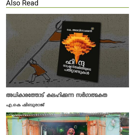
Also Read
അധികാരത്തോട് കലഹിക്കുന്ന സർഗാത്മകത
എ.കെ ഷിബുരാജ്