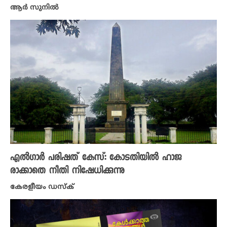
ആർ സുനിൽ
എൽ​ഗാർ പരിഷത് കേസ്: കോടതിയിൽ ഹാജ
രാക്കാതെ നീതി നിഷേധിക്കുന്നു
കേരളീയം ഡസ്ക്