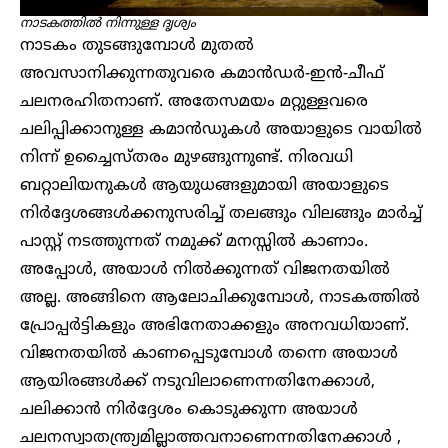
നാടകത്തിൽ നിന്നുള്ള ദൃശ്യം
നാടകം തുടങ്ങുമ്പോൾ മുതൽ
അവസാനിക്കുന്നതുവരെ കമാൻഡർ-ഇൻ-ചീഫ്
ചലനരഹിതനാണ്. അതേസമയം മറ്റുള്ളവരെ
ചലിപ്പിക്കാനുള്ള കമാൻഡുകൾ അയാളുടെ വായിൽ
നിന്ന് ഉച്ചൈസ്തരം മുഴങ്ങുന്നുണ്ട്. നിരവധി
ബറ്റാലിയനുകൾ ആയുധങ്ങളുമായി അയാളുടെ
നിർദ്ദേശങ്ങൾക്കനുസരിച്ച് തലങ്ങും വിലങ്ങും മാർച്ച്
പാസ്റ്റ് നടത്തുന്നത് നമുക്ക് മനസ്സിൽ കാണാം.
അപ്പോൾ, അയാൾ നിൽക്കുന്നത് വിജനതയിൽ
അല്ല. അങ്ങിനെ ആലോചിക്കുമ്പോൾ, നാടകത്തിൽ
പ്രോപ്പർട്ടികളും അഭിനേതാക്കളും അനവധിയാണ്.
വിജനതയിൽ കാണപ്പെടുമ്പോൾ തന്നെ അയാൾ
ആയിരങ്ങൾക്ക് നടുവിലാണെന്നതിനേക്കാൾ,
ചലിക്കാൻ നിർദ്ദേശം കൊടുക്കുന്ന അയാൾ
ചലനസ്വാതന്ത്ര്യമില്ലാത്തവനാണെന്നതിനേക്കാൾ ,