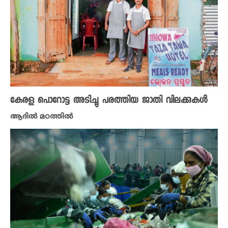
കേരള പൊറോട്ട അടിച്ചു പരത്തിയ ജാതി വിലക്കുകൾ
ആദിൽ മഠത്തിൽ