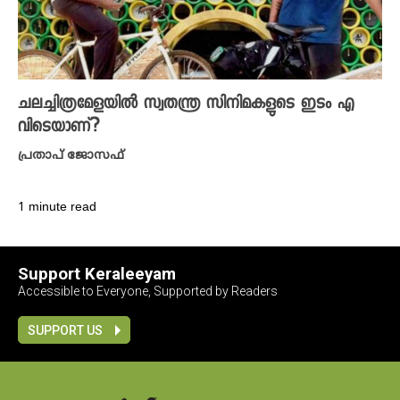
ചലച്ചിത്രമേളയിൽ സ്വതന്ത്ര സിനിമകളുടെ ഇടം എ
വിടെയാണ്?
പ്രതാപ് ജോസഫ്
1 minute read
Support Keraleeyam
Accessible to Everyone, Supported by Readers
SUPPORT US