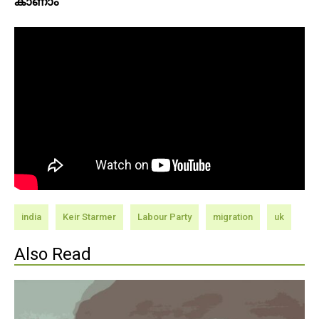
കാണാം
india
Keir Starmer
Labour Party
migration
uk
Also Read