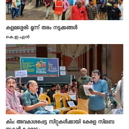
കളമശ്ശേരി: മൂന്ന് തരം നടുക്കങ്ങൾ
കെ.ഇ.എൻ
കീം: അവകാശപ്പെട്ട സീറ്റുകള്‍ക്കായി കേരള സിലബ