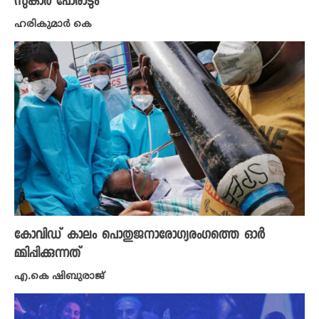
സുകാർ പോരാടും
ഹരികുമാർ കെ
കോവിഡ് കാലം പൊതുജനാരോ​ഗ്യരം​ഗത്തെ ഓർ
മ്മിപ്പിക്കുന്നത്
എ.കെ ഷിബുരാജ്