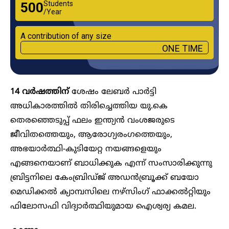
Students
₹500
/Year
A contribution of any size
ONE TIME
14 വർഷത്തിന്
ശേഷം ലേബർ പാർട്ടി
അധികാരത്തിൽ തിരിച്ചെത്തിയ യു.കെ
തെരഞ്ഞെടുപ്പ് ഫലം ഇന്ത്യൻ വംശജരുടെ
ജീവിതത്തെയും, ആരോ​ഗ്യരം​ഗത്തെയും,
അഭയാർത്ഥി-കുടിയേറ്റ നയങ്ങളെയും
എങ്ങനെയാണ് ബാധിക്കുക എന്ന് സംസാരിക്കുന്നു
ബ്രിട്ടനിലെ കേംബ്രിഡ്ജ് അഡൻബ്രൂക്ക് ബയോ
മെഡിക്കൽ ക്യാമ്പസിലെ നഴ്സിം​ഗ് ഫാക്കൽറ്റിയും
ഫിലോസഫി വിദ്യാർത്ഥിയുമായ ഐശ്വര്യ കമല.