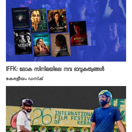
IFFK: ലോക സിനിമയിലെ നവ ഭാവുകത്വങ്ങൾ
കേരളീയം ഡസ്ക്