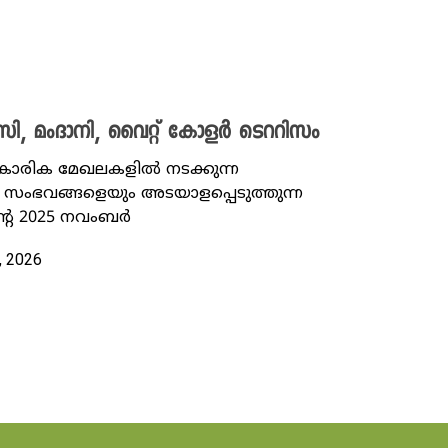
സി, മംദാനി, വൈറ്റ് കോളർ ടെററിസം
്‌കാരിക മേഖലകളിൽ നടക്കുന്ന
ംഭവങ്ങളെയും അടയാളപ്പെടുത്തുന്ന
്റെ 2025 നവംബർ
, 2026