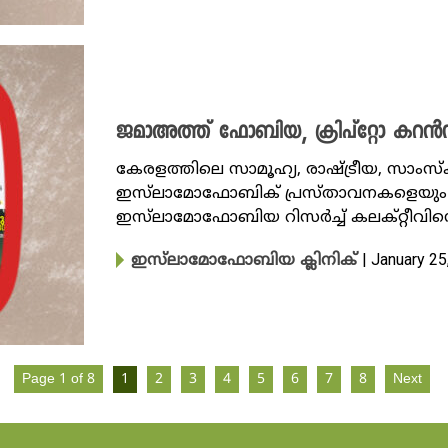
ജമാഅത്ത് ഫോബിയ, ക്രിപ്‌റ്റോ കറൻ
കേരളത്തിലെ സാമൂഹ്യ, രാഷ്ട്രീയ, സാംസ
ഇസ്‌ലാമോഫോബിക് പ്രസ്താവനകളെയും സ
ഇസ്‌ലാമോഫോബിയ റിസർച്ച് കലക്റ്റീവിന
| January 25
ഇസ്‌ലാമോഫോബിയ ക്ലിനിക്
Page 1 of 8
1
2
3
4
5
6
7
8
Next