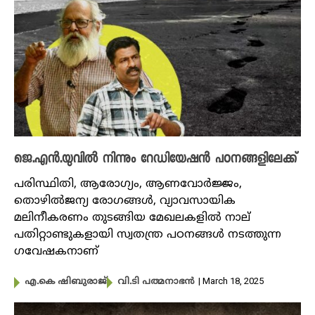
ജെ.എൻ.യുവിൽ നിന്നും റേഡിയേഷൻ പഠനങ്ങളിലേക്ക്
പരിസ്ഥിതി, ആരോ​ഗ്യം, ആണവോർജ്ജം,
തൊഴിൽജന്യ രോ​ഗങ്ങൾ, വ്യാവസായിക
മലിനീകരണം തുടങ്ങിയ മേഖലകളിൽ നാല്
പതിറ്റാണ്ടുകളായി സ്വതന്ത്ര ​പഠനങ്ങൾ നടത്തുന്ന ​
ഗവേഷകനാണ്
| March 18, 2025
എ.കെ ഷിബുരാജ്
വി.ടി പത്മനാഭൻ