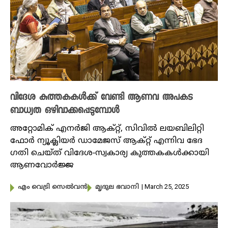
വിദേശ കുത്തകകൾക്ക് വേണ്ടി ആണവ അപകട
ബാധ്യത ഒഴിവാക്കപ്പെടുമ്പോൾ
അറ്റോമിക് എനർജി ആക്റ്റ്, സിവിൽ ലയബിലിറ്റി
ഫോർ ന്യൂക്ലിയർ ഡാമേജസ് ആക്റ്റ് എന്നിവ ഭേദ​
ഗതി ചെയ്ത് വിദേശ-സ്വകാര്യ കുത്തകകൾക്കായി
ആണവോർജ്ജ
| March 25, 2025
എം വെട്രി സെൽവൻ
മൃദുല ഭവാനി