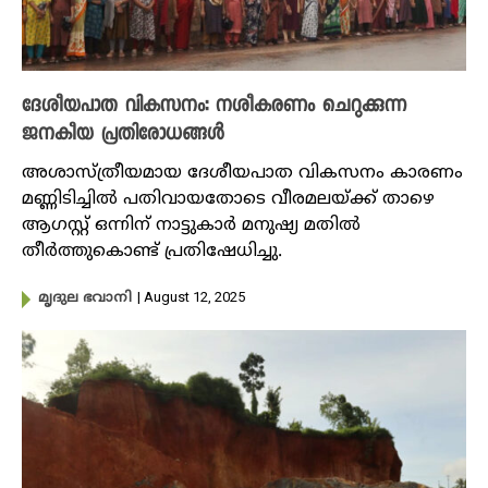
ദേശീയപാത വികസനം: നശീകരണം ചെറുക്കുന്ന
ജനകീയ പ്രതിരോധങ്ങൾ
അശാസ്ത്രീയമായ ദേശീയപാത വികസനം കാരണം
മണ്ണിടിച്ചിൽ പതിവായതോടെ വീരമലയ്ക്ക് താഴെ
ആഗസ്റ്റ് ഒന്നിന് നാട്ടുകാർ മനുഷ്യ മതിൽ
തീർത്തുകൊണ്ട് പ്രതിഷേധിച്ചു.
| August 12, 2025
മൃദുല ഭവാനി