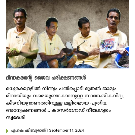
ദിവാകരന്റെ ജൈവ പരീക്ഷണങ്ങൾ
മധുരക്കള്ളിൽ നിന്നും പൽപ്പൊടി മുതൽ ജാമും
മിഠായിയും വരെയുണ്ടാക്കാനുള്ള സാങ്കേതികവിദ്യ,
കീടനിയന്ത്രണത്തിനുള്ള ലളിതമായ പുതിയ
അന്വേഷണങ്ങൾ... കാസർ​ഗോഡ് നീലേശ്വരം
സ്വദേശി
| September 11, 2024
എ.കെ ഷിബുരാജ്