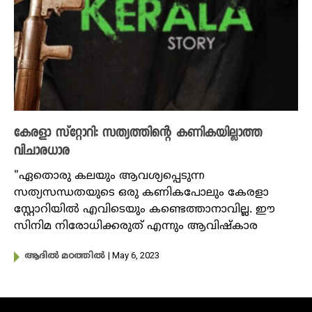
കേരളാ സ്റ്റോറി: സത്യത്തിന്റെ കണികയില്ലാത്ത
വിചാരധാര
"ഏതൊരു കലയും ആവശ്യപ്പെടുന്ന
സത്യസന്ധതയുടെ ഒരു കണികപോലും കേരളാ
സ്റ്റോറിയിൽ എവിടെയും കണ്ടെത്താനാവില്ല. ഈ
സിനിമ നിരോധിക്കരുത് എന്നും ആവിഷ്കാര
| May 6, 2023
ആദിൽ മഠത്തിൽ