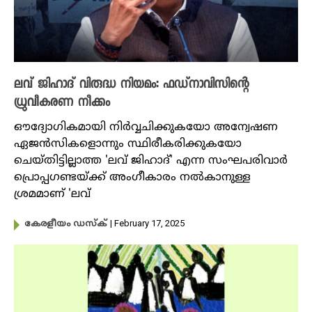
ലവ് ജിഹാദ് വിരുദ്ധ നിയമം: ഫഡ്‌നാവിസിന്റെ
ധ്രുവീകരണ നീക്കം
ഔദ്യോ​ഗികമായി നിർവ്വചിക്കുകയോ അന്വേഷണ
ഏജൻസികളൊന്നും സ്ഥിരീകരിക്കുകയോ
ചെയ്തിട്ടില്ലാത്ത 'ലവ് ജിഹാദ്' എന്ന സംഘപരിവാർ
പ്രൊപ്പ​ഗണ്ടയ്ക്ക് അം​ഗീകാരം നൽകാനുള്ള
ശ്രമമാണ് 'ലവ്
| February 17, 2025
കേരളീയം ഡസ്ക്