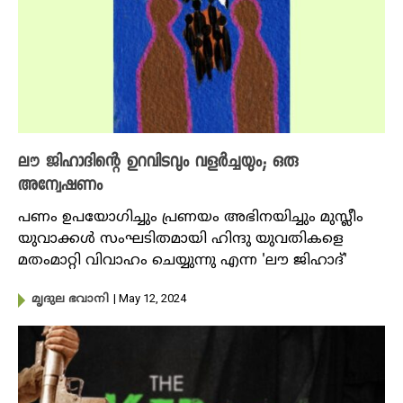
ലൗ ജിഹാദിന്റെ ഉറവിടവും വളർച്ചയും; ഒരു
അന്വേഷണം
പണം ഉപയോഗിച്ചും പ്രണയം അഭിനയിച്ചും മുസ്ലീം
യുവാക്കൾ സംഘടിതമായി ഹിന്ദു യുവതികളെ
മതംമാറ്റി വിവാഹം ചെയ്യുന്നു എന്ന 'ലൗ ജിഹാദ്'
| May 12, 2024
മൃദുല ഭവാനി