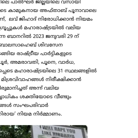
്രയിലെ പാൽഘർ ജില്ലയിലെ വസായി
വരുടെ കാമുകനായ അഫ്താബ് പൂനാവാലെ
ന്, ലവ് ജിഹാദ് നിരോധിക്കാൻ നിയമം
 ഗ്രൂപ്പുകൾ മഹാരാഷ്ട്രയിൽ വലിയ
എന്ന ബാനറിൽ 2023 ജനുവരി 29 ന്
പി, ബാലസാഹെബ് ശിവസേന
ങ്ങിയ രാഷ്ട്രീയ പാർട്ടികളുടെ
ഗ്പൂർ, അമരാവതി, പൂനെ, വാർധ,
പ്പെടെ മഹാരാഷ്ട്രയിലെ 31 സ്ഥലങ്ങളിൽ
മിശ്രവിവാഹങ്ങൾ നിരീക്ഷിക്കാൻ
ുമാനിച്ചത് അന്ന് വലിയ
്വാധികം ശക്തിയോടെ വീണ്ടും
്കങ്ങൾ സംഘപരിവാർ
െതിരായ’ നിയമ നിർമ്മാണം.