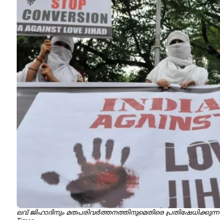
ലവ് ജിഹാദിനും മതപരിവർത്തനത്തിനുമെതിരെ പ്രതിഷേധിക്കുന്ന വലത