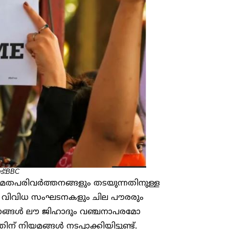
ട്:BBC
തപരിവർത്തനങ്ങളും തടയുന്നതിനുള്ള
്തെ വിവിധ സംഘടനകളും ചില പൗരരും
സ്ഥാനങ്ങൾ ലൗ ജിഹാദും വഞ്ചനാപരമോ
ിയമങ്ങൾ നടപ്പാക്കിയിട്ടുണ്ട്.