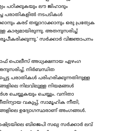
യം പഠിക്കുകയും ലൗ ജിഹാദും
ിച്ച പരാതികളിൽ നടപടികൾ
കാനും കരട് തയ്യാറാക്കാനും ഒരു പ്രത്യേക
 കാര്യമായിരുന്നു. അതനുസരിച്ച്
രൂപീകരിക്കുന്നു.’ സർക്കാർ വിജ്ഞാപനം
ഓഫ് പൊലീസ് അധ്യക്ഷനായ ഏഴംഗ
നുസരിച്ച്, നിർബന്ധിത
പെട്ട പരാതികൾ പരിഹരിക്കുന്നതിനുള്ള
ാനങ്ങളിലെ നിലവിലുള്ള നിയമങ്ങൾ
 ചെയ്യുകയും ചെയ്യും. വനിതാ
നീതിന്യായ വകുപ്പ്, സാമൂഹിക നീതി,
വിടങ്ങളിലെ ഉദ്യോഗസ്ഥരാണ് അംഗങ്ങൾ.
ാഷ്ട്രയിലെ ബിജെപി സഖ്യ സർക്കാർ ലവ്