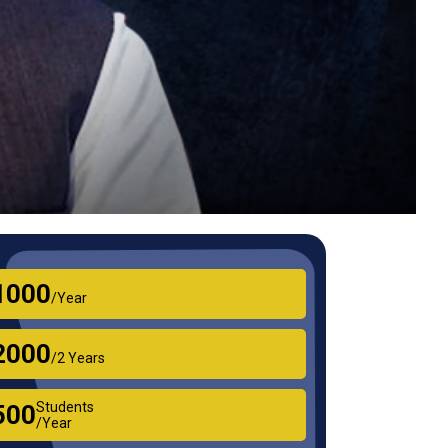
₹1000
/Year
₹2000
/2 Years
Students
₹500
/Year