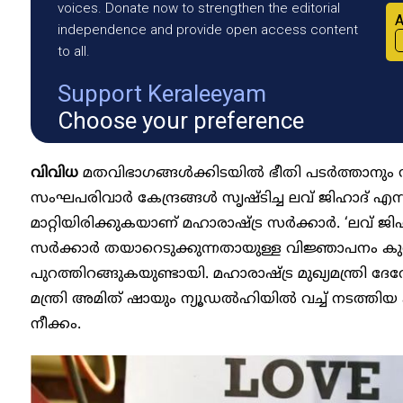
voices. Donate now to strengthen the editorial
A
independence and provide open access content
to all.
Support Keraleeyam
Choose your preference
വിവിധ
മതവിഭാഗങ്ങൾക്കിടയിൽ ഭീതി പടർത്താനും 
സംഘപരിവാർ കേന്ദ്രങ്ങൾ സൃഷ്ടിച്ച ലവ് ജിഹാദ് എന
മാറ്റിയിരിക്കുകയാണ് മഹാരാഷ്ട്ര സർക്കാർ. ‘ലവ് 
സർക്കാർ തയാറെടുക്കുന്നതായുള്ള വിജ്ഞാപനം കുറച്ച
പുറത്തിറങ്ങുകയുണ്ടായി. മഹാരാഷ്ട്ര മുഖ്യമന്ത്രി ദേവ
മന്ത്രി അമിത് ഷായും ന്യൂഡൽഹിയിൽ വച്ച് നടത്തിയ
നീക്കം.