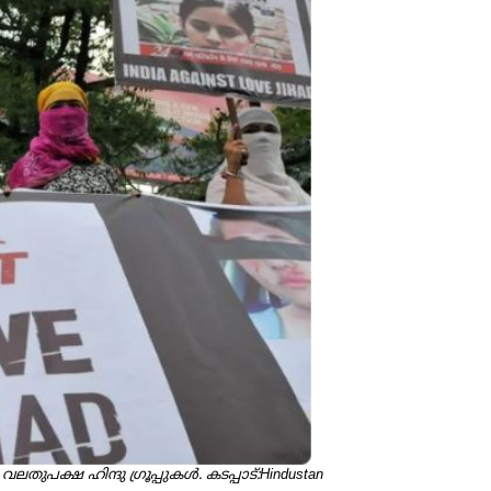
ുപക്ഷ ഹിന്ദു ഗ്രൂപ്പുകൾ. കടപ്പാട്:Hindustan