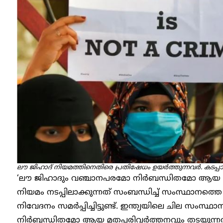
ലൗ ജിഹാദ് നിയമത്തിനെതിരെ പ്രതിഷേധം ഉയർത്തുന്നവർ. കടപ്പാ
‘ലൗ ജിഹാദും വഞ്ചാനപരമോ നിർബന്ധിതമോ ആയ മ
നിയമം നടപ്പിലാക്കുന്നത് സംബന്ധിച്ച് സംസ്ഥാനത
നിവേദനം സമർപ്പിച്ചിട്ടുണ്ട്. ഇന്ത്യയിലെ ചില സം
നിർബന്ധിതമോ ആയ മതപരിവർത്തനവും തടയുന്നതിന് ന