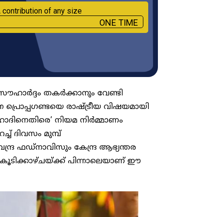
 contribution of any size
ONE TIME
സൗഹാർദ്ദം തകർക്കാനും വേണ്ടി
്ന പ്രൊപ്പഗണ്ടയെ രാഷ്ട്രീയ വിഷയമായി
ജിഹാദിനെതിരെ’ നിയമ നിർമ്മാണം
് ദിവസം മുമ്പ്
േന്ദ്ര ഫഡ്‌നാവിസും കേന്ദ്ര ആഭ്യന്തര
 കൂടിക്കാഴ്ചയ്ക്ക് പിന്നാലെയാണ് ഈ