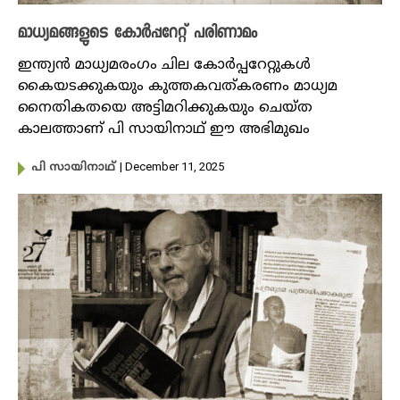
മാധ്യമങ്ങളുടെ കോർപ്പറേറ്റ് പരിണാമം
ഇന്ത്യൻ മാധ്യമരം​ഗം ചില കോ‍‍ർപ്പറേറ്റുകൾ
കൈയടക്കുകയും കുത്തകവത്കരണം മാധ്യമ
നൈതികതയെ അട്ടിമറിക്കുകയും ചെയ്ത
കാലത്താണ് പി സായിനാഥ് ഈ അഭിമുഖം
| December 11, 2025
പി സായിനാഥ്