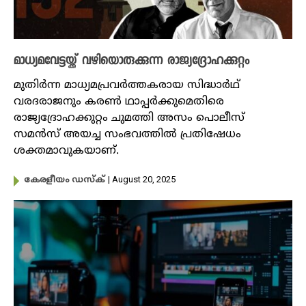
മാധ്യമവേട്ടയ്ക്ക് വഴിയൊരുക്കുന്ന രാജ്യദ്രോഹക്കുറ്റം
മുതിർന്ന മാധ്യമപ്രവർത്തകരായ സിദ്ധാർഥ്‌
വരദരാജനും കരൺ ഥാപ്പർക്കുമെതിരെ
രാജ്യദ്രോഹക്കുറ്റം ചുമത്തി അസം പൊലീസ്
സമൻസ് അയച്ച സംഭവത്തിൽ പ്രതിഷേധം
ശക്തമാവുകയാണ്.
| August 20, 2025
കേരളീയം ഡസ്ക്