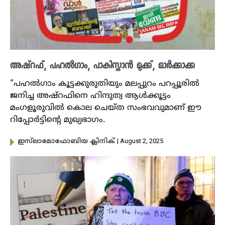
അഷ്റഫ്, പഹൽഗാം, പാകിസ്താൻ മുക്ക്, മാർക്കാക്ക
"പഹൽഗാം കൂട്ടക്കുരുതിയും മലപ്പുറം പറപ്പൂരിൽ
ജനിച്ച അഷ്റഫിനെ ഹിന്ദുത്വ ആൾക്കൂട്ടം
മംഗളൂരുവിൽ കൊല ചെയ്ത സംഭവവുമാണ് ഈ
റിപ്പോർട്ടിൻ്റെ മുഖ്യഭാഗം.
| August 2, 2025
ഇസ്‌ലാമോഫോബിയ ക്ലിനിക്