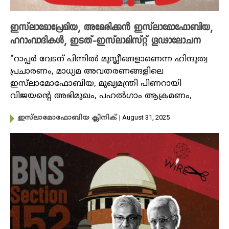
ഇസ്‌ലാമോപ്രേമിയ, അമേരിക്കൻ ഇസ്‌ലാമോഫോബിയ,
ഹറാംവാദികൾ, ഇടത്-ഇസ്‌ലാമിസ്റ്റ് ഗൂഢാലോചന
"റാപ്പർ വേടന് പിന്നിൽ മുസ്ലീങ്ങളാണെന്ന ഹിന്ദുത്വ
പ്രചാരണം, മാധ്യമ അവതരണങ്ങളിലെ
ഇസ്‌ലാമോഫോബിയ, മുഖ്യമന്ത്രി പിണറായി
വിജയൻ്റെ അഭിമുഖം, പഹൽഗാം ആക്രമണം,
| August 31, 2025
ഇസ്‌ലാമോഫോബിയ ക്ലിനിക്