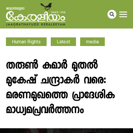
Human Rights
Latest
media
തരുൺ കുമാർ മുതൽ
മുകേഷ് ചന്ദ്രാകർ വരെ:
മരണമുഖത്തെ പ്രാദേശിക
മാധ്യമപ്രവർത്തനം