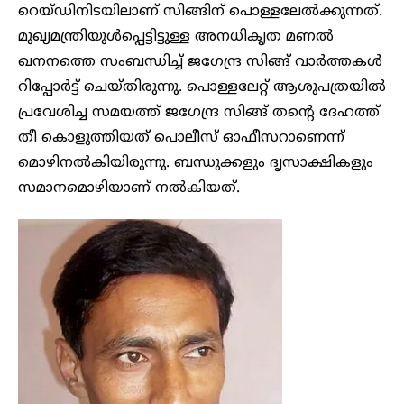
റെയ്ഡിനിടയിലാണ് സിങ്ങിന് പൊള്ളലേൽക്കുന്നത്.
മുഖ്യമന്ത്രിയുൾപ്പെട്ടിട്ടുള്ള അനധികൃത മണൽ
ഖനനത്തെ സംബന്ധിച്ച് ജഗേന്ദ്ര സിങ്ങ് വാർത്തകൾ
റിപ്പോർട്ട് ചെയ്തിരുന്നു. പൊള്ളലേറ്റ് ആശുപത്രയിൽ
പ്രവേശിച്ച സമയത്ത് ജഗേന്ദ്ര സിങ്ങ് തന്റെ ദേഹത്ത്
തീ കൊളുത്തിയത് പൊലീസ് ഓഫീസറാണെന്ന്
മൊഴിനൽകിയിരുന്നു. ബന്ധുക്കളും ദൃസാക്ഷികളും
സമാനമൊഴിയാണ് നൽകിയത്.