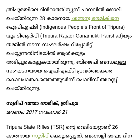
ത്രിപുരയിലെ ദിൻറാത്ത് ന്യൂസ് ചാനലിൽ ജോലി
ചെയ്തിരുന്ന 28 കാരനായ
ശന്തനു ഭൗമികിനെ
ഐപിഎഫ്ടി (Indigenous People’s Front of Tripura)
യും ടിആർപി (Tripura Rajaer Ganamukti Parishad)യും
തമ്മിൽ നടന്ന സംഘർഷം റിപ്പോർട്ട്
ചെയ്യുന്നതിനിടയിൽ ആൾക്കൂട്ടം
അടിച്ചുകൊല്ലുകയായിരുന്നു. ബിജെപി ബന്ധമുള്ള
സംഘടനയായ ഐപിഎഫ്ടി പ്രവർത്തകരെ
കൊലപാതകത്തെത്തുടർന്ന് പൊലീസ് അറസ്റ്റ്
ചെയ്തിരുന്നു.
സുദിപ് ദത്താ ഭൗമിക്, ത്രിപുര
മരണം: 2017 നവംബർ 21
Tripura State Rifles (TSR) ന്റെ വെടിയേറ്റാണ് 26
കാരനായ
സുദിപ്
കൊല്ലപ്പെട്ടത്. ബംഗാളി ഭാഷാ ദിന