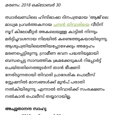
മരണം: 2018 ഒക്ടോബർ 30
ഝാർഖണ്ഡിലെ ഹിന്ദിഭാഷാ ദിനപത്രമായ ‘ആജ്’ലെ
മാധ്യമ പ്രവർത്തകനായ
ചന്ദൻ തിവാരിയെ
വീടിന്
നൂറ് കിലോമീറ്റർ അകലെയുള്ള കാട്ടിൽ നിന്നും
മർ‌ദ്ദിച്ചവശനായ നിലയിൽ കണ്ടെത്തുകയായിരുന്നു.
ആശുപത്രിയിലെത്തിയപ്പോഴേക്കും അദ്ദേഹം
മരണപ്പെട്ടിരുന്നു. ഗ്രാമീണ ഭവന പദ്ധതിയുമായി
ബന്ധപ്പെട്ട സാമ്പത്തിക ക്രമക്കേടുകൾ റിപ്പോർട്ട്
ചെയ്തതിനെത്തുടർന്ന് താൻ ഭീഷണി
നേരിടുന്നതായി തിവാരി പ്രാദേശിക പൊലീസ്
സ്റ്റേഷനിൽ മാസങ്ങൾക്ക് മുൻപ് പരാതി
നൽകിയിരുന്നു. എന്നാൽ തിവാരിക്ക് സംരക്ഷണം
നൽകാൻ പൊലീസ് തയ്യാറായില്ല.
അച്യുതാനന്ദ സാഹു