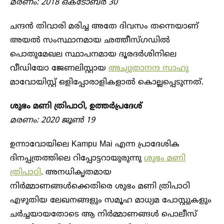
മരണം: 2018 ഒക്ടോബർ 30
ചന്ദൻ തിവാരി മരിച്ച അതേ ദിവസം തന്നെയാണ്
അയൽ സംസ്ഥാനമായ ഛത്തീസ്​ഗഡിൽ
പൊതുമേഖല സ്ഥാപനമായ ദൂരദർശിനിലെ
വീഡിയോ ജേണലിസ്റ്റായ
അച്യുതാനന്ദ സാഹു
മാവോയിസ്റ്റ് ഒളിപ്പോരാളികളാൽ കൊല്ലപ്പെടുന്നത്.
ശുഭം മണി ത്രിപാഠി, ഉത്തർപ്രദേശ്
മരണം: 2020 ജൂൺ 19
ഉന്നാവോയിലെ Kampu Mai എന്ന പ്രാദേശിക
ദിനപ്പത്രത്തിലെ റിപ്പോട്ടറായുരുന്നു
ശുഭം മണി
ത്രിപാഠി
. അനധികൃതമായ
നിർമ്മാണങ്ങൾക്കെതിരെ ശുഭം മണി ത്രിപാഠി
എഴുതിയ ലേഖനങ്ങളും സമൂഹ മാധ്യമ പോസ്റ്റുകളും
ചർച്ചയായതോടെ ആ നിർമ്മാണങ്ങൾ പൊലീസ്