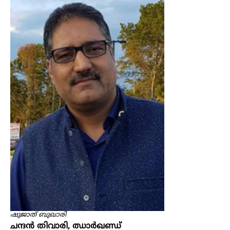
ഷുജാത് ബുഖാരി
ചന്ദൻ തിവാരി, ഝാർഖണ്ഡ്