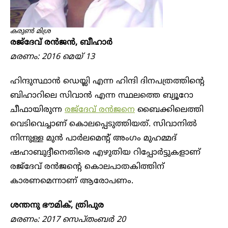
കരുൺ മിശ്ര
രജ്ദേവ് രൻജൻ‌, ബീഹാർ
മരണം: 2016 മെയ് 13
ഹിന്ദുസ്ഥാൻ ഡെയ്ലി എന്ന ഹിന്ദി ദിനപ‌ത്രത്തിന്റെ
ബിഹാറിലെ സിവാൻ എന്ന സ്ഥലത്തെ ബ്യൂറോ
ചീഫായിരുന്ന
രജ്ദേവ് രൻജനെ
ബൈക്കിലെത്തി
വെടിവെച്ചാണ് കൊലപ്പെടുത്തിയത്. സിവാനിൽ
നിന്നുള്ള മുൻ‌ പാർലമെന്റ് അംഗം മുഹമ്മദ്
ഷഹാബുദ്ദീനെതിരെ എഴുതിയ റിപ്പോർട്ടുകളാണ്
രജ്ദേവ് രൻജന്റെ കൊലപാതകിത്തിന്
കാരണമെന്നാണ് ആരോപണം.
ശന്തനു ഭൗമിക്, ത്രിപുര
മരണം: 2017 സെപ്തംബർ 20