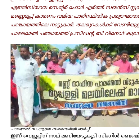
ഏജൻസിയായ സെന്റർ ഫോർ എർത്ത് സയൻസ് സ്റ്റഡീസ്
മണ്ണെടുപ്പ് കാരണം വലിയ പാരിസ്ഥിതിക പ്രത്യാഘ
പഞ്ചായത്തിലെ നാട്ടുകാർ. തലമുറകൾക്ക് വേണ്ടിയുള്ള
പാലേമേൽ പഞ്ചായത്ത് പ്രസിഡന്റ് ബി വിനോദ് കുമാ
പാലമേൽ സംയുക്ത സമരസമിതി മാർച്ച്
ഇന്ന്
വെളുപ്പിന് നാല് മണിയേടുകൂടി സിം​ഗിൾ ബെഞ്ച