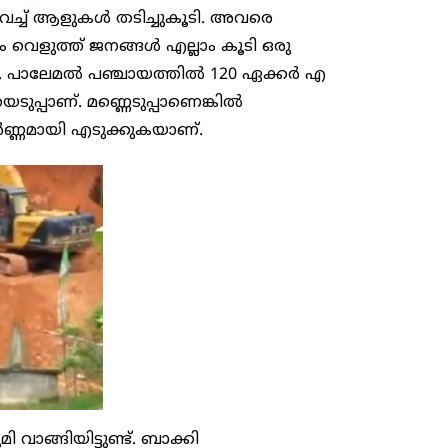
െച്ച് ആളുകൾ തടിച്ചുകൂടി. അവരെ
 വെളുത്ത് ജനങ്ങൾ എല്ലാം കൂടി ഒരു
. പാലേമൽ പഞ്ചായത്തിൽ 120 ഏക്ക‍ർ എ​
മലയെടുപ്പാണ്. മണ്ണെടുപ്പാണെങ്കിൽ
ൂർണ്ണമായി എടുക്കുകയാണ്.
ാങ്ങിയിട്ടുണ്ട്. ബാക്കി