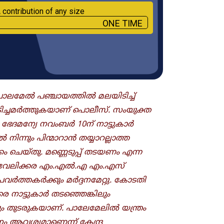
 contribution of any size
ONE TIME
പാലമേൽ പഞ്ചായത്തിൽ മലയിടിച്ച്
അടിച്ചമർത്തുകയാണ് പൊലീസ്. സംയുക്ത
ഭേ​ദമന്യേ നവംബർ 10ന് നാട്ടുകാർ
ന്നും പിന്മാറാൻ തയ്യാറല്ലാത്ത
കം ചെയ്തു. മണ്ണെടുപ്പ് തടയണം എന്ന
ാവേലിക്കര എം.എൽ.എ എം.എസ്
ർത്തകർക്കും മർദ്ദനമേറ്റു. കോടതി
 നാട്ടുകാർ തടഞ്ഞെങ്കിലും
 തുടരുകയാണ്. പാലേമേലിൽ യന്ത്രം
ഠനം ആവശ്യമാണെന്ന് കേന്ദ്ര