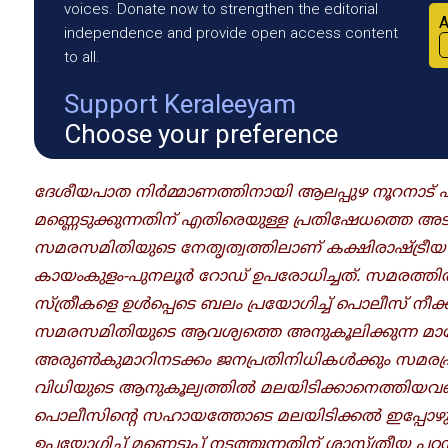
voices. Donate now to strengthen the editorial
A
independence and provide open access content
to all.
Support Keraleeyam
Choose your preference
ദേശീയപാത നിർമ്മാണത്തിനായി ആലപ്പുഴ നൂറനാട് 
മണ്ണെടുക്കുന്നതിന് എതിരെയുള്ള പ്രതിഷേധത്തെ 
സമരസമിതിയുടെ നേതൃത്വത്തിലാണ് കക്ഷിരാഷ്ട്രീയ 
കായംകുളം-പുനലൂർ റോഡ് ഉപരോധിച്ചത്. സമരത്തിൽ നി
സ്ത്രീകളെ ഉൾപ്പെടെ ബലം പ്രയോ​ഗിച്ച് പൊലീസ് നീക്
സമരസമിതിയുടെ ആവശ്യത്തെ അനുകൂലിക്കുന്ന മ
അരുൺകുമാറിനടക്കം ജനപ്രതിനിധികൾക്കും സമരപ്രവ
വിധിയുടെ ആനുകൂല്യത്തിൽ മലയിടിക്കാനെത്തിയവരെ
പൊലീസിന്റെ സഹായത്തോടെ മലയിടിക്കൽ ഇപ്പോഴും
ഉപയോ​ഗിച്ച് മണ്ണെടുപ്പ് നടത്തുന്നതിന് ശാസ്ത്രീയ പ