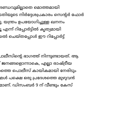
മാനദണ്ഡവുമില്ലാതെ മൊത്തമായി
ടതിയുടെ നിർദ്ദേശപ്രകാരം സെന്റർ ഫോർ
. യന്ത്രം ഉപയോ​ഗിച്ചുള്ള ഖനനം
എന്ന് റിപ്പോർട്ടിൽ കൃത്യമായി
ൽ ചെയ്തപ്പോൾ ഈ റിപ്പോർട്ട്
ീസിന്റെ ഭാ​ഗത്ത് നിന്നുണ്ടായത്. ആ
ിന് ജനങ്ങളൊന്നാകെ, എല്ലാ രാഷ്ട്രീയ
സമരത്തെ പൊലീസ് കായികമായി നേരിടും
ല നമ്മൾ പക്ഷെ ഒരു പ്രദേശത്തെ മുഴുവൻ
ധമാണ്. ഡിസംബ‍ർ 9 ന് വീണ്ടും കേസ്