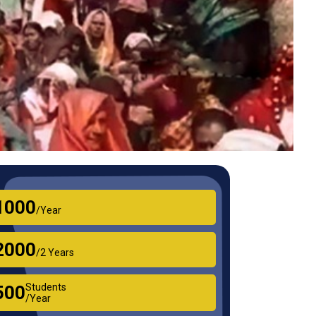
₹1000
/Year
₹2000
/2 Years
Students
₹500
/Year