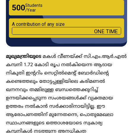
Students
₹500
/Year
A contribution of any size
ONE TIME
മുഖ്യമന്ത്രിയുടെ
മകൾ വീണയ്ക്ക് സി.എം.ആർ.എൽ
കമ്പനി 1.72 കോടി രൂപ നൽകിയെന്ന ആദായ
നികുതി ഇന്‍ററിം സെറ്റില്‍മെന്‍റ് ബോര്‍ഡിന്റെ
കണ്ടെത്തലും തോട്ടപ്പള്ളിയിലെ കരിമണൽ
ഖനനവും തമ്മിലുള്ള ബന്ധത്തെക്കുറിച്ച്
ഉന്നയിക്കപ്പെടുന്ന സംശയങ്ങൾക്ക് വ്യക്തമായ
ഉത്തരം നൽകാൻ സർക്കാരിനായിട്ടില്ല. ഈ
ആരോപണത്തിന് മുന്നേതന്നെ, പൊതുമേഖലാ
സ്ഥാപനങ്ങളുടെ ഒത്താശയോടെ സ്വകാര്യ
കമ്പനികൾ നടത്തുന്ന അനധികൃത