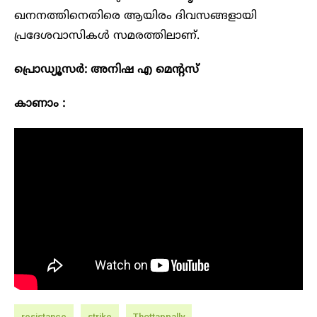
ഖനനത്തിനെതിരെ ആയിരം ദിവസങ്ങളായി
പ്രദേശവാസികൾ സമരത്തിലാണ്.
പ്രൊഡ്യൂസർ: അനിഷ എ മെന്റസ്
കാണാം :
resistance
strike
Thottappally