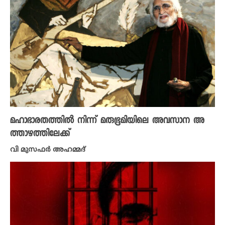
മഹാഭാരതത്തിൽ നിന്ന് മരുഭൂമിയിലെ അവസാന അ
ത്താഴത്തിലേക്ക്
വി മുസഫർ അഹമ്മദ്