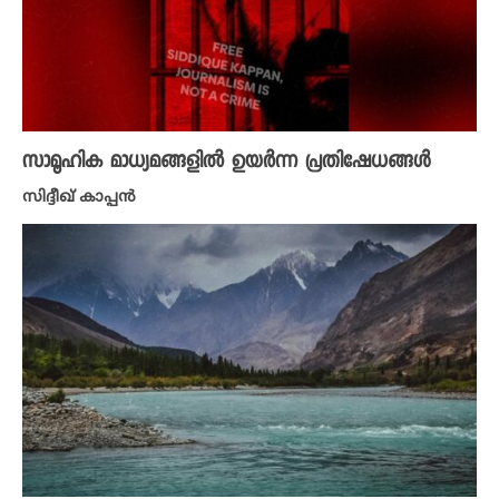
സാമൂഹിക മാധ്യമങ്ങളിൽ ഉയർന്ന പ്രതിഷേധങ്ങൾ
സിദ്ദീഖ് കാപ്പൻ