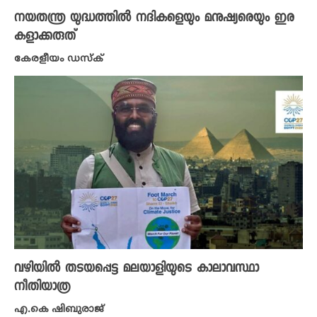
നയതന്ത്ര യുദ്ധത്തിൽ നദികളെയും മനുഷ്യരെയും ഇര
കളാക്കരുത്
കേരളീയം ഡസ്ക്
വഴിയിൽ ത‌ടയപ്പെട്ട മലയാളിയുടെ കാലാവസ്ഥാ
നീതിയാത്ര
എ.കെ ഷിബുരാജ്