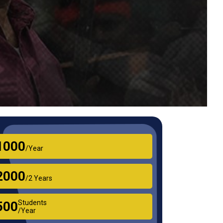
₹1000
/Year
₹2000
/2 Years
Students
₹500
/Year