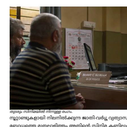
തുടരും സിനിമയിൽ നിന്നുള്ള രം​ഗം.
നൂറ്റാണ്ടുകളായി നിലനിൽക്കുന്ന ജാതി-വർഗ്ഗ വ്യത്യാ
ബോധത്തെ മുതലാളിത്തം അതിന്റെ സിനിമ കണ്ണിലൂടെ 