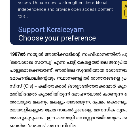
voices. Donate now to strengthen the editorial
A
independence and provide open access content
to all.
Support Keraleeyam
Choose your preference
1987ൽ
സത്യൻ അന്തിക്കാടിന്റെ സംവിധാനത്തിൽ പുറ
‘വൈശാഖ സന്ധ്യേ’ എന്ന പാട്ട് കേരളത്തിലെ ജനപ്രിയ ബ
പാട്ടുമൊക്കെയാണ്. അതിലെ സുന്ദരിയായ ശോഭനയുടെ
മോഹൻലാലിന്റെയും സ്ഥാനങ്ങളിൽ താന്താങ്ങളെ പ്രത
സിസ് (Cis) – കമിതാക്കൾ /ഭാര്യാഭർത്താക്കന്മാർ കുറ
മതിലിന്മേൽ കുത്തിയിരുന്ന് മോഹൻലാൽ കാണുന്ന 
അവരുടെ മകനും മകളും അടങ്ങുന്ന, പ്രേമം കൊണ്
മലയാളികളുടെ പ്രേമ സങ്കൽപ്പങ്ങളെ, മാനസിക വ്യാപാ
അണുകുടുംബം. ഈ മലയാളി നൊസ്റ്റാൾജിയയുടെ തു
ചെയ്ത ‘തുടരും’ എന്ന സിനിമ.