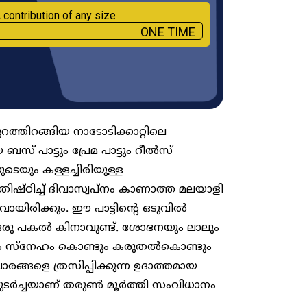
 contribution of any size
ONE TIME
ത്തിറങ്ങിയ നാടോടിക്കാറ്റിലെ
സ് പാട്ടും പ്രേമ പാട്ടും റീൽസ്
യും കള്ളച്ചിരിയുള്ള
ിഷ്ഠിച്ച് ദിവാസ്വപ്നം കാണാത്ത മലയാളി
വായിരിക്കും. ഈ പാട്ടിന്റെ ഒടുവിൽ
ഒരു പകൽ കിനാവുണ്ട്. ശോഭനയും ലാലും
ടും സ്നേഹം കൊണ്ടും കരുതൽകൊണ്ടും
രങ്ങളെ ത്രസിപ്പിക്കുന്ന ഉദാത്തമായ
ടർച്ചയാണ് തരുൺ മൂർത്തി സംവിധാനം