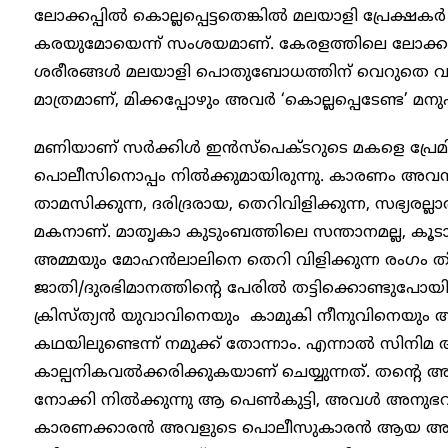
ലോക്കപ്പിൽ കൊല്ലപ്പെട്ടതെങ്കിൽ മലയാളി പ്രേക്ഷകർ ത
കരയുമോയെന്ന് സംശയമാണ്. കേരളത്തിലെ ലോക്കപ്പ
ശരീരങ്ങൾ മലയാളി പൊതുബോധത്തിന് വെറുതെ വായി
മാത്രമാണ്, മിക്കപ്പോഴും അവർ ‘കൊല്ലപ്പെടേണ്ട’ മനുഷ
മണിയാണ് സർക്കിൾ ഇൻസ്പെക്ടറുടെ മകളെ പ്രേമിക്
പൊലീസിനൊപ്പം നിൽക്കുമായിരുന്നു. കാരണം അ
താമസിക്കുന്ന, ദരിദ്രരായ, തെറിവിളിക്കുന്ന, സഭ്യരല്
മകനാണ്. മാതൃകാ കുടുംബത്തിലെ സന്താനമല്ല, കൂട
അമ്മയും മോഹൻലാലിനെ തെറി വിളിക്കുന്ന രംഗം തിയേ
ജാതി/ദുരഭിമാനത്തിന്റെ പേരിൽ തട്ടിക്കൊണ്ടുപോയി
ക്രിസ്ത്യൻ യുവാവിനെയും കാമുകി നീനുവിനെയും അന
കഥയിലുണ്ടെന്ന് നമുക്ക് തോന്നാം. എന്നാൽ സിനി
കാല്പനികവൽക്കരിക്കുകയാണ് ചെയ്യുന്നത്. തന്റെ 
നോക്കി നിൽക്കുന്നു ആ പെൺകുട്ടി, അവൾ അനുഭവി
കാരണക്കാരൻ അവളുടെ പൊലീസുകാരൻ ആയ അച്ഛ