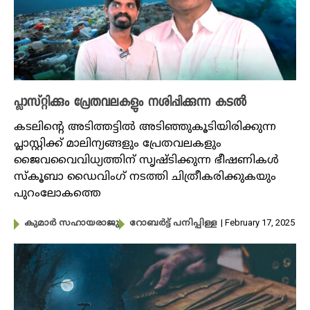
പ്ലാസ്റ്റിക്കും പ്രേതവലകളും നശിപ്പിക്കുന്ന കടൽ
കടലിന്റെ അടിത്തട്ടിൽ അടി‍ഞ്ഞുകൂടിയിരിക്കുന്ന
പ്ലാസ്റ്റിക്ക് മാലിന്യങ്ങളും പ്രേതവലകളും
ജൈവവൈവിധ്യത്തിന് സൃഷ്ടിക്കുന്ന ഭീഷണികൾ
സ്കൂബാ ഡൈവിം​ഗ് നടത്തി ചിത്രീകരിക്കുകയും
പുറംലോകത്തെ
| February 17, 2025
കുമാർ സഹായരാജു
റോബർട്ട് പനിപ്പിള്ള