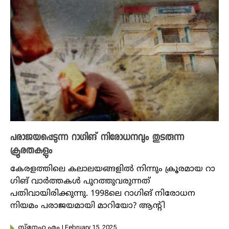
പരാജയപ്പെടുന്ന റാഗിങ് നിരോധനവും തുടരുന്ന
ക്രൂരതകളും
കേരളത്തിലെ കലാലയങ്ങളിൽ നിന്നും ക്രൂരമായ റാ​
ഗിങ് വാർത്തകൾ പുറത്തുവരുന്നത്
പതിവായിരിക്കുന്നു. 1998ലെ റാഗിങ് നിരോധന
നിയമം പരാജയമായി മാറിയോ? ആന്റി
| February 15, 2025
സ്നേഹ എം