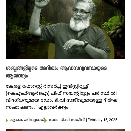
ശബ്ദങ്ങളിലൂടെ അറിയാം ആവാസവ്യവസ്ഥയുടെ
ആരോഗ്യം
കേരള ഫോറസ്റ്റ് റിസർച്ച് ഇൻസ്റ്റിറ്റ്യൂട്ട്
(കെഎഫ്ആർഐ) ചീഫ് സയന്റിസ്റ്റും പരിസ്ഥിതി
വിദ​ഗ്ധനുമായ ഡോ. ടി.വി സജീവുമായുള്ള ദീർഘ
സംഭാഷണം. 'എല്ലാവർക്കും
| February 15, 2025
എ.കെ ഷിബുരാജ്
ഡോ. ടി.വി സജീവ്