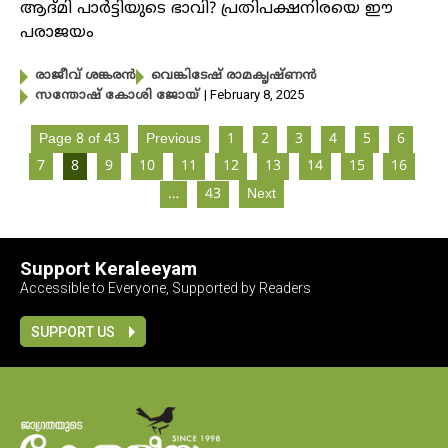
ആദ്മി പാർട്ടിയുടെ ഭാവി? പ്രതിപക്ഷനിരയെ ഈ
പരാജയം
രാജീവ്‌ ശങ്കരൻ
വെങ്കിടേഷ് രാമകൃഷ്ണൻ
| February 8, 2025
സന്തോഷ്‌ കോശി ജോയ്
Page 8 of 43
Previous
1
2
3
4
5
6
7
8
9
10
11
12
13
14
15
16
…
43
Next
Support Keraleeyam
Accessible to Everyone, Supported by Readers
SUPPORT US