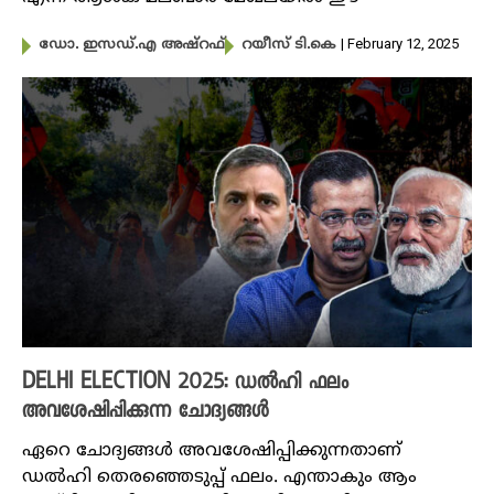
| February 12, 2025
ഡോ. ഇസ‍‍ഡ്.എ അഷ്‌റഫ്
റയീസ് ടി.കെ
DELHI ELECTION 2025: ഡൽഹി ഫലം
അവശേഷിപ്പിക്കുന്ന ചോദ്യങ്ങൾ
ഏറെ ചോദ്യങ്ങൾ അവശേഷിപ്പിക്കുന്നതാണ്
ഡൽഹി തെരഞ്ഞെടുപ്പ് ഫലം. എന്താകും ആം