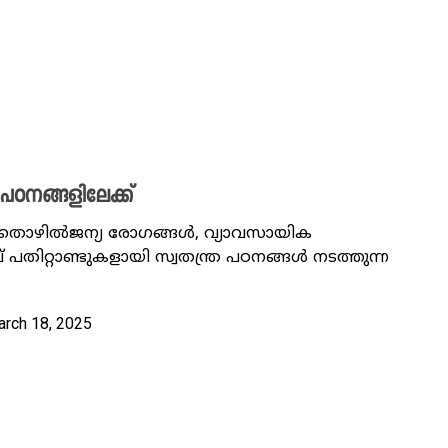
ഠനങ്ങളിലേക്ക്
 തൊഴിൽജന്യ രോ​ഗങ്ങൾ, വ്യാവസായിക
റ്റാണ്ടുകളായി സ്വതന്ത്ര ​പഠനങ്ങൾ നടത്തുന്ന ​
arch 18, 2025