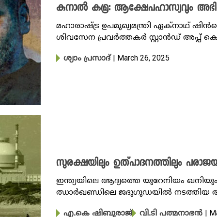
കുനാൽ കമ്ര: ആക്ഷേപഹാസ്യവും അഭിപ്രാ
മഹാരാഷ്ട്ര ഉപമുഖ്യമന്ത്രി ഏക്നാഥ് ഷിൻ
ശിവസേന പ്രവർത്തകർ സ്റ്റാൻഡ് അപ്പ്
| March 26, 2025
ശ്യാം പ്രസാദ്
സുരക്ഷയിലും ഉത്പാദനത്തിലും പരാജ
ഇന്ത്യയിലെ ആദ്യത്തെ യുറേനിയം ഖനിയും ശു
ഝാർഖണ്ഡിലെ ജദുഗുഡയിൽ നടത്തിയ 
| M
എ.കെ ഷിബുരാജ്
വി.ടി പത്മനാഭൻ