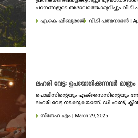
പ്രതികരണങ്ങളെക്കുറിച്ചും എൻഡോസൾഫ
പഠനങ്ങളുടെ അഭാവത്തെക്കുറിച്ചും വി.ടി
| A
എ.കെ ഷിബുരാജ്
വി.ടി പത്മനാഭൻ
ലഹരി വേട്ട: ഉപയോഗിക്കുന്നവർ മാത്രം
പൊലീസിൻ്റെയും എക്സൈസിൻ്റെയും നേ
ലഹരി വേട്ട നടക്കുകയാണ്. ഡി ഹണ്ട്, ക്ലീൻ സ്
| March 29, 2025
സ്നേഹ എം