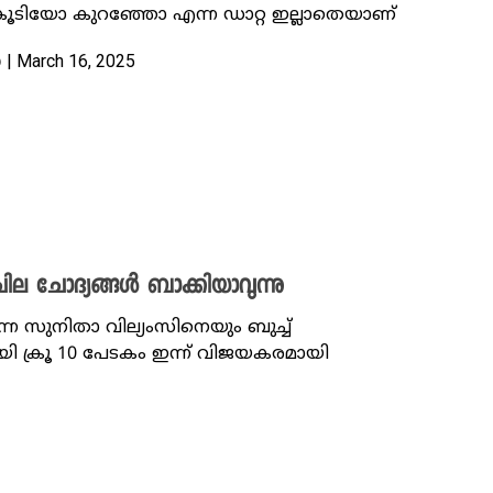
ു. കൂടിയോ കുറഞ്ഞോ എന്ന ഡാറ്റ ഇല്ലാതെയാണ്
| March 16, 2025
സ
ചില ചോദ്യങ്ങൾ ബാക്കിയാവുന്നു
ന സുനിതാ വില്യംസിനെയും ബുച്ച്
 ക്രൂ 10 പേടകം ഇന്ന് വിജയകരമായി