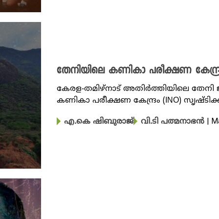
തേനിയിലെ കണികാ പരീക്ഷണ കേന്ദ്രം 
കേരള-തമിഴ്നാട് അതിർത്തിയിലെ തേനി ജില്ല
കണികാ പരീക്ഷണ കേന്ദ്രം (INO) സൃഷ്ടിക്കു
| M
എ.കെ ഷിബുരാജ്
വി.ടി പത്മനാഭൻ