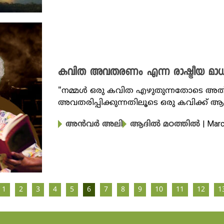
കവിത അവതരണം എന്ന രാഷ്ട്രീയ മാധ്
"നമ്മൾ ഒരു കവിത എഴുതുന്നതോടെ അത്
അവതരിപ്പിക്കുന്നതിലൂടെ ഒരു കവിക്ക് ആ
| Mar
അൻവർ അലി
ആദിൽ മഠത്തിൽ
1
2
3
4
5
6
7
8
9
10
11
12
1