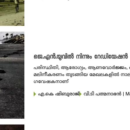
ജെ.എൻ.യുവിൽ നിന്നും റേഡിയേഷൻ പ
പരിസ്ഥിതി, ആരോ​ഗ്യം, ആണവോർജ്ജം,
മലിനീകരണം തുടങ്ങിയ മേഖലകളിൽ നാല് പതി
ഗവേഷകനാണ്
| M
എ.കെ ഷിബുരാജ്
വി.ടി പത്മനാഭൻ