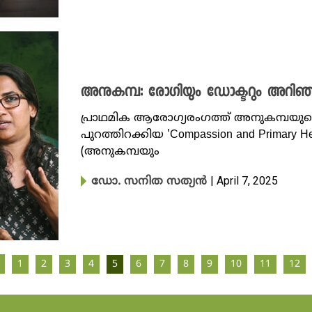
അനുകമ്പ: രോഗിയും ഡോക്ടറും അറിഞ്ഞ
പ്രാഥമിക ആരോഗ്യരംഗത്ത് അനുകമ്പയുടെ
പുറത്തിറക്കിയ 'Compassion and Primary 
(അനുകമ്പയും
| April 7, 2025
ഡോ. സനിത സത്യൻ
1
2
3
4
5
6
7
8
9
10
11
12