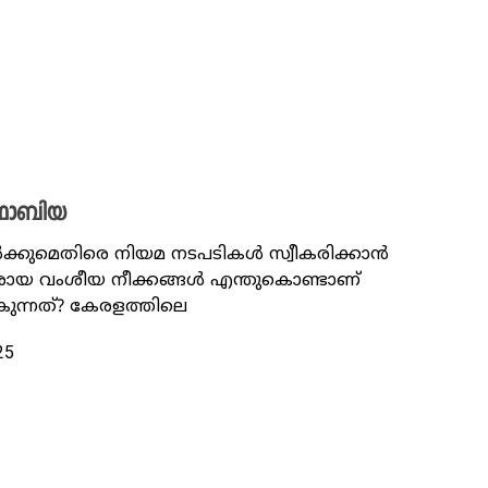
ോഫോബിയ
ൾക്കുമെതിരെ നിയമ നടപടികൾ സ്വീകരിക്കാൻ
െതിരായ വംശീയ നീക്കങ്ങൾ എന്തുകൊണ്ടാണ്
കുന്നത്? കേരളത്തിലെ
25