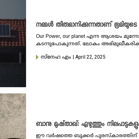
നമ്മൾ തീരുമാനിക്കുന്നതാണ് ഭൂമിയുടെ
Our Power, our planet എന്ന ആശയം മുന
കടന്നുപോകുന്നത്. ലോകം അഭിമുഖീകരിക്
| April 22, 2025
സ്നേഹ എം
ബാനു മുഷ്‌താഖ്: എഴുത്തും നിലപാടുകളു
ഈ വർഷത്തെ ബുക്കർ പുരസ്കാരത്തിന് ഷോർട്