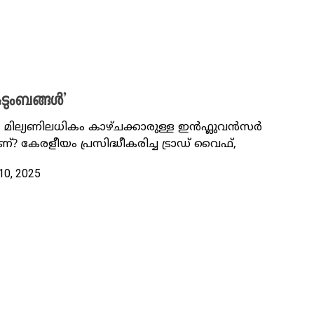
ുടുംബങ്ങൾ’
ന, മില്യണിലധികം കാഴ്ചക്കാരുള്ള ഇൻഫ്ലുവൻസർ
ാണ്? കേരളീയം പ്രസിദ്ധീകരിച്ച ട്രാഡ് വൈഫ്,
10, 2025