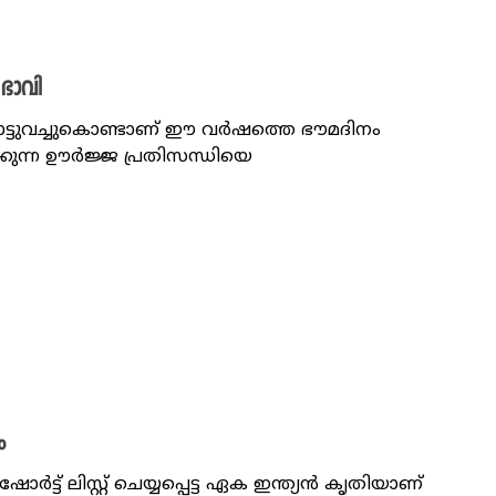
 ഭാവി
്നോട്ടുവച്ചുകൊണ്ടാണ് ഈ വർഷത്തെ ഭൗമദിനം
കുന്ന ഊർജ്ജ പ്രതിസന്ധിയെ
ം
ട് ലിസ്റ്റ് ചെയ്യപ്പെട്ട ഏക ഇന്ത്യൻ കൃതിയാണ്