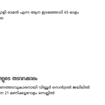
ടോളി രാമൻ എന്ന ആന ഇടഞ്ഞോടി 65 ഓളം
ലെ
ുടെ തടവറക്കാലം
ാരണത്തടവുകാരനായി വിയ്യൂർ സെൻട്രൽ ജയിലിൽ
െ 21 മണിക്കൂറോളം സെല്ലിൽ