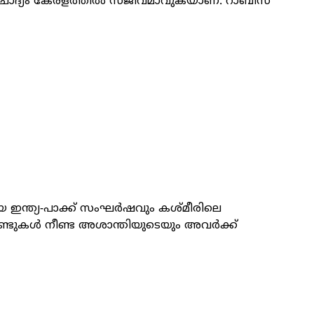
ചോദ്യം കേരളത്തിൽ സജീവമാവുകയാണ്. റാബിസ്
യ ഇന്ത്യ-പാക്ക് സംഘർഷവും കശ്മീരിലെ
ണ്ടുകൾ നീണ്ട അശാന്തിയുടെയും അവർക്ക്