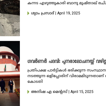
കന്നട എഴുത്തുകാരി ബാനു മുഷ്താഖ് രചിച
| April 19, 2025
ശ്യാം പ്രസാദ്
ഗവർണർ പദവി: പുനരാലോചനയ്ക്ക് വഴിതു
പ്രതിപക്ഷ പാർട്ടികൾ ഭരിക്കുന്ന സംസ്
നടത്തുന്ന ഒളിപ്പോരിന് വിരാമമിടുന്നതാണ് ത
കോടതി
| April 15, 2025
അനിഷ എ മെന്റസ്