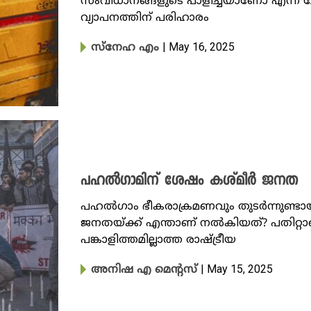
സംവിധാനങ്ങളുടെ പാളിച്ചയാണോ എന്ന 
വ്യാപനത്തിന് പരിഹാരം
| May 16, 2025
സ്നേഹ എം
പഹൽഗാമിന് ശേഷം കശ്‌മീർ ജനത
പഹൽ‌​ഗാം ഭീകരാക്രമണവും തുടർന്നുണ്ടാ
ജനതയ്ക്ക് എന്താണ് നൽകിയത്? പതിറ്റാ
പങ്കാളിത്തമില്ലാത്ത രാഷ്ട്രീയ
| May 15, 2025
അനിഷ എ മെന്റസ്