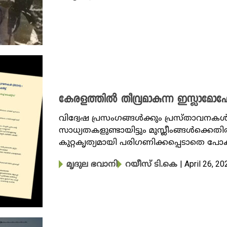
കേരളത്തിൽ തീവ്രമാകുന്ന ഇസ്ലാമ
വിദ്വേഷ പ്രസംഗങ്ങൾക്കും പ്രസ്താവനക
സാധ്യതകളുണ്ടായിട്ടും മുസ്ലീംങ്ങൾക്ക
കുറ്റകൃത്യമായി പരി​ഗണിക്കപ്പെടാതെ പോ
| April 26, 20
മൃദുല ഭവാനി
റയീസ് ടി.കെ