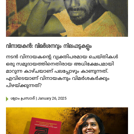
വിനായകൻ: വിമർശനവും നിലപാടുകളും
നടൻ വിനായകന്റെ വ്യക്തിപരമായ ചെയ്തികൾ
ഒരു സമുദായത്തിനെതിരായ അധിക്ഷേപമായി
മാറുന്ന കാഴ്ചയാണ് പലപ്പോഴും കാണുന്നത്.
എവിടെയാണ് വിനായകനും വിമർശകർക്കും
പിഴയ്ക്കുന്നത്?
| January 26, 2025
ശ്യാം പ്രസാദ്