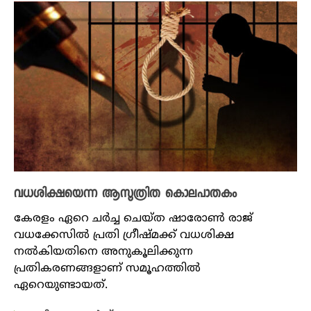
വധശിക്ഷയെന്ന ആസൂത്രിത കൊലപാതകം
കേരളം ഏറെ ചർച്ച ചെയ്ത ഷാരോൺ രാജ്
വധക്കേസിൽ പ്രതി ​ഗ്രീഷ്മക്ക് വധശിക്ഷ
നൽകിയതിനെ അനുകൂലിക്കുന്ന
പ്രതികരണങ്ങളാണ് സമൂഹത്തിൽ
ഏറെയുണ്ടായത്.