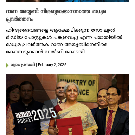
റാണ അയൂബ്: നിശബ്ദമാക്കാനാവാത്ത മാധ്യമ
പ്രവർത്തനം
ഹിന്ദുദൈവങ്ങളെ ആക്ഷേപിക്കുന്ന സോഷ്യൽ
മീഡിയ പോസ്റ്റുകൾ പങ്കുവെച്ചു എന്ന പരാതിയിൽ
മാധ്യമ പ്രവർത്തക റാണ അയൂബിനെതിരെ
കേസെടുക്കാൻ ഡൽഹി കോടതി
| February 2, 2025
ശ്യാം പ്രസാദ്