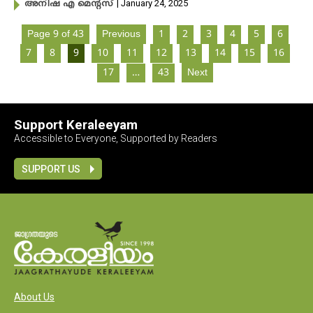
| January 24, 2025
അനിഷ എ മെന്റസ്
Page 9 of 43
Previous
1
2
3
4
5
6
7
8
9
10
11
12
13
14
15
16
17
…
43
Next
Support Keraleeyam
Accessible to Everyone, Supported by Readers
SUPPORT US
About Us