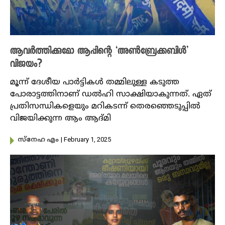
ആവർത്തിക്കുമോ ആപ്പിന്റെ ‘അൺബ്രേക്കബിൾ’
വിജയം?
മൂന്ന് ദേശീയ പാർട്ടികൾ തമ്മിലുള്ള കടുത്ത
പോരാട്ടത്തിനാണ് ഡൽഹി സാക്ഷിയാകുന്നത്. ഏത്
പ്രതിസന്ധികളെയും മറികടന്ന് തെരഞ്ഞെടുപ്പിൽ
വിജയിക്കുന്ന ആം ആദ്മി
| February 1, 2025
സ്നേഹ എം